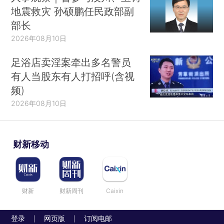
地震救灾 孙硕鹏任民政部副
部长
2026年08月10日
足浴店卖淫案牵出多名警员
有人当股东有人打招呼(含视
频)
2026年08月10日
财新移动
财新
财新周刊
Caixin
登录
网页版
订阅电邮
|
|