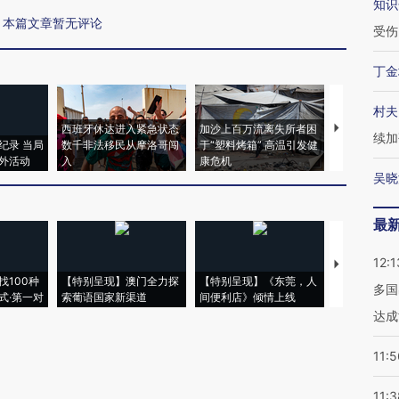
知识
本篇文章暂无评论
受伤
丁金
村夫
西班牙休达进入紧急状态
加沙上百万流离失所者困
视线｜HYR
续加
纪录 当局
数千非法移民从摩洛哥闯
于“塑料烤箱” 高温引发健
术：是什么
外活动
入
康危机
心“花钱找虐
吴晓
最
12:1
【推广】走
找100种
【特别呈现】澳门全力探
【特别呈现】《东莞，人
会，让数智科
多国
式·第一对
索葡语国家新渠道
间便利店》倾情上线
业
达成
11:5
11:3