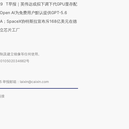
29
T早报｜英伟达或拟下调下代GPU显存配
Open AI为免费用户默认提供GPT-5.6
NA；SpaceX协特斯拉宣布斥168亿美元在德
立芯片工厂
复制及建立镜像等任何使用。
010502034662号
箱：laixin@caixin.com
链接