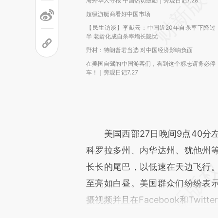
海外华人寻根 中国热切鼓励｜旁观日记7.28
超级游艇商看好中国市场
【民生访谈】李献云：中国近20年自杀率下降过
半 老龄化成自杀率增长隐忧
野村：特朗普若当选 对中国经济影响负面
在美国自驾的中国游客们，看到这个标志请务必停
车！｜旁观日记7.27
美国西部27日晚间9点40分
科罗拉多州、内华达州、犹他州
长长的尾巴，以低速在天边飞行
至亮如白昼。美国群众们纷纷表
摄视频并且在Facebook和Twit