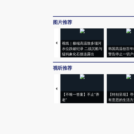
图片推荐
视线｜极端高温致多瑙河
水位跌破纪录 二战沉船与
韩国高温创百年
猛犸象化石接连露出
警告停止一切户
视听推荐
【不唯一答案】不止“养
【特别呈现】寻
老”
有意思的生活方