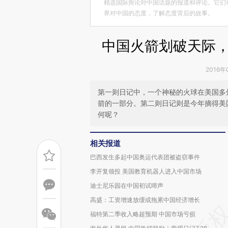
精选国际舆论对中国话题的报道和评论。它们
界对中国的态度，了解态度背后的故事。
中国火箭划破天际，
2016年
第一则日记中，一个神秘的火球在美国多
箭的一部分。第二则日记则是今年摘得美
何呢？
相关报道
巴西发生多起中国奥运代表团被盗窃事件
李开复领投 美国教育机器人进入中国市场
迪士尼乐园在中国初试啼声
高盛：工资增速放缓或拖累中国经济增长
福特第二季收入略超预期 中国市场亏损