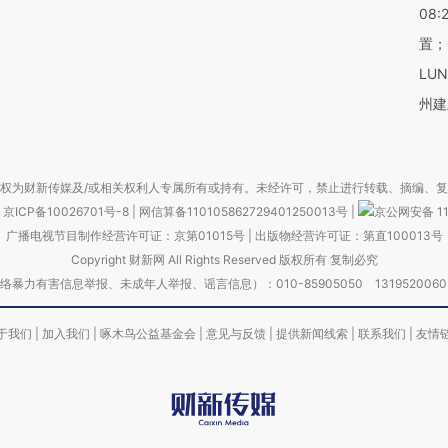
08:
置；
LU
州建
权为财新传媒及/或相关权利人专属所有或持有。未经许可，禁止进行转载、摘编、
京ICP备10026701号-8
|
网信算备110105862729401250013号
|
京公网安备 11
广播电视节目制作经营许可证：京第01015号
|
出版物经营许可证：第直100013号
Copyright 财新网 All Rights Reserved 版权所有 复制必究
害信息举报、未成年人举报、谣言信息）：010-85905050 13195200605 举报邮
于我们
|
加入我们
|
啄木鸟公益基金会
|
意见与反馈
|
提供新闻线索
|
联系我们
|
友情