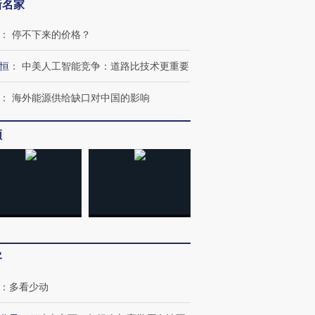
新名家
：
停不下来的价格？
恒
：
中美人工智能竞争：道路比技术更重要
：
海外能源供给缺口对中国的影响
频
客
：
多看少动