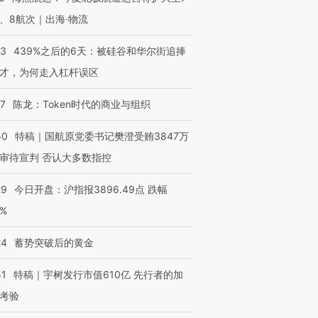
、8航次｜出海·物流
53
439%之后的6天：被硅谷和华尔街追捧
才，为何走入杠杆误区
07
陈龙：Token时代的商业与组织
50
特稿｜国航原党委书记樊澄受贿3847万
审待宣判 否认大多数指控
29
今日开盘：沪指报3896.49点 跌幅
0%
24
蓄势突破后的黄金
51
特稿｜宇树发行市值610亿 先行者的加
考验