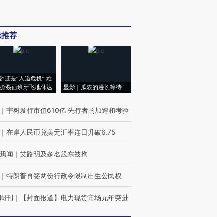
辑推荐
侵”还是“人道危机” 难
撕裂西班牙飞地休达
显影｜瓜农的漫长等待
｜
宇树发行市值610亿 先行者的加速和考验
｜
在岸人民币兑美元汇率连日升破6.75
我闻
｜
艾路明及多名股东被拘
｜
特朗普再签两份行政令限制出生公民权
周刊
｜
【封面报道】电力现货市场元年突进