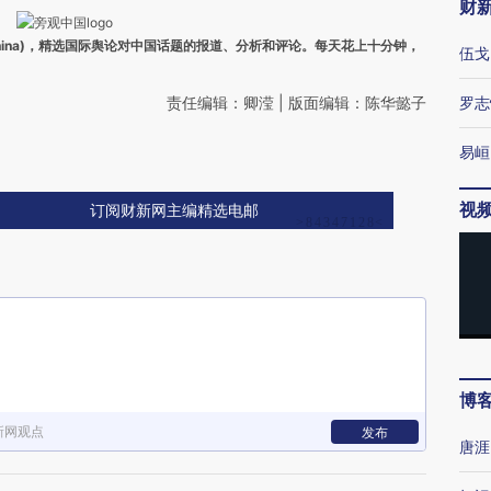
财
ina)，精选国际舆论对中国话题的报道、分析和评论。每天花上十分钟，
伍戈
责任编辑：卿滢 | 版面编辑：陈华懿子
罗志
易峘
视
订阅财新网主编精选电邮
博
新网观点
发布
唐涯