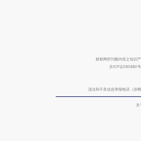
财新网所刊载内容之知识产
京ICP证090880号
违法和不良信息举报电话（涉网络暴力有
关