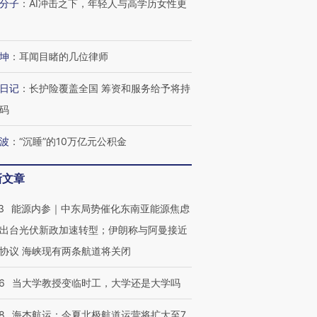
分子
：
AI冲击之下，年轻人与高学历女性更
坤
：
耳闻目睹的几位律师
日记
：
长护险覆盖全国 筹资和服务给予将持
OX的吸金
马航飞行员跨国走私7万
视线｜被称为“蟑螂”的印
码
让中产们甘
粒摇头丸 尿检体内含3种
度Z世代 用街头抗争将教
秘鲁纳斯
”？
毒品
育部长拱下台
13人遇难
波
：
“沉睡”的10万亿元公积金
新文章
3
能源内参｜中东局势催化东南亚能源焦虑
进第四届链博
【商旅对话】华住集团
技“链”接产
【特别呈现】寻找100种
CFO：不靠规模取胜，华
【特别呈
出台光伏新政加速转型；伊朗称与阿曼接近
有意思的生活方式·第三对
住三大增长引擎是什么？
有意思的
协议 海峡现有两条航道将关闭
6
当大学教授变临时工，大学还是大学吗
8
海杰航运：今夏北极航道运营将扩大至7