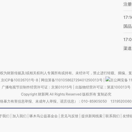
注册
17:1
国品
17:
渠道
权为财新传媒及/或相关权利人专属所有或持有。未经许可，禁止进行转载、摘编、
京ICP备10026701号-8
|
网信算备110105862729401250013号
|
京公网安备 11
广播电视节目制作经营许可证：京第01015号
|
出版物经营许可证：第直100013号
Copyright 财新网 All Rights Reserved 版权所有 复制必究
害信息举报、未成年人举报、谣言信息）：010-85905050 13195200605 举报邮
于我们
|
加入我们
|
啄木鸟公益基金会
|
意见与反馈
|
提供新闻线索
|
联系我们
|
友情