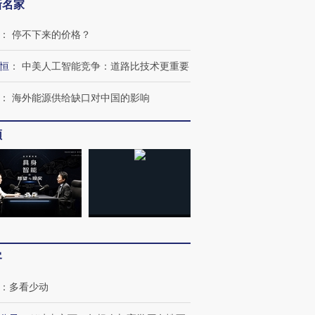
新名家
：
停不下来的价格？
恒
：
中美人工智能竞争：道路比技术更重要
：
海外能源供给缺口对中国的影响
频
客
：
多看少动