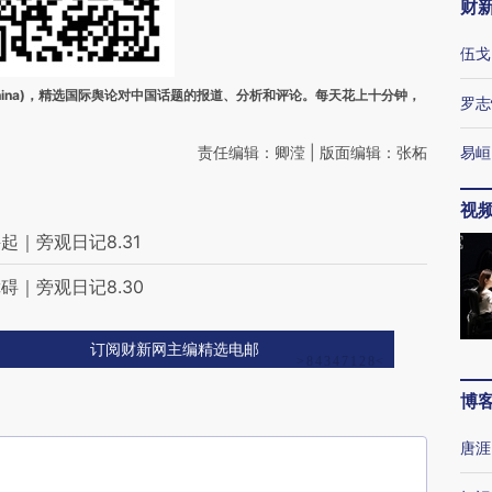
财
伍戈
ina)，精选国际舆论对中国话题的报道、分析和评论。每天花上十分钟，
罗志
责任编辑：卿滢 | 版面编辑：张柘
易峘
视
｜旁观日记8.31
｜旁观日记8.30
订阅财新网主编精选电邮
博
唐涯