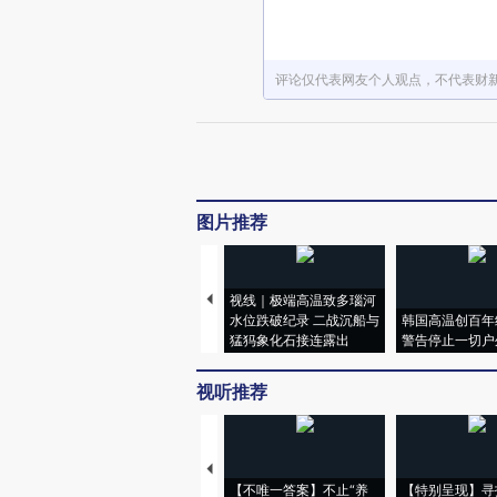
评论仅代表网友个人观点，不代表财
图片推荐
视线｜极端高温致多瑙河
水位跌破纪录 二战沉船与
韩国高温创百年
猛犸象化石接连露出
警告停止一切户
视听推荐
【不唯一答案】不止“养
【特别呈现】寻