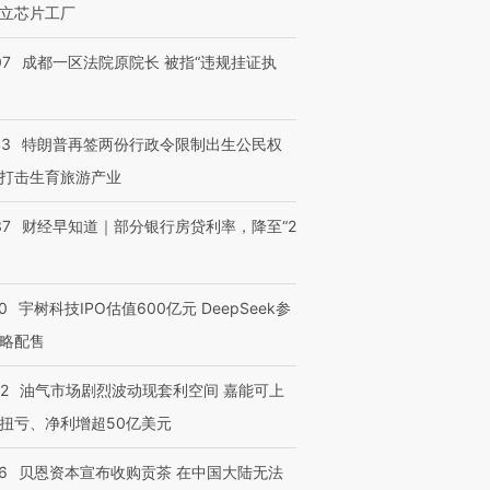
立芯片工厂
有意思的生活方式·第三对
住三大增长引擎是什么？
有意思的
07
成都一区法院原院长 被指“违规挂证执
43
特朗普再签两份行政令限制出生公民权
打击生育旅游产业
37
财经早知道｜部分银行房贷利率，降至“2
0
宇树科技IPO估值600亿元 DeepSeek参
略配售
22
油气市场剧烈波动现套利空间 嘉能可上
扭亏、净利增超50亿美元
6
贝恩资本宣布收购贡茶 在中国大陆无法