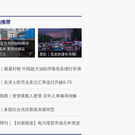
辑推荐
宜昌局部短时降雨
8毫米 紧急转移近
00人
显影｜瓜农的漫长等待
｜
规避封锁 中国超大油轮停靠埃及绕行非洲
｜
在岸人民币兑美元汇率连日升破6.75
我闻
｜
资管掌舵人更替 百年人寿僵局何解
｜
多国出台光伏新政加速转型
周刊
｜
【封面报道】电力现货市场元年突进