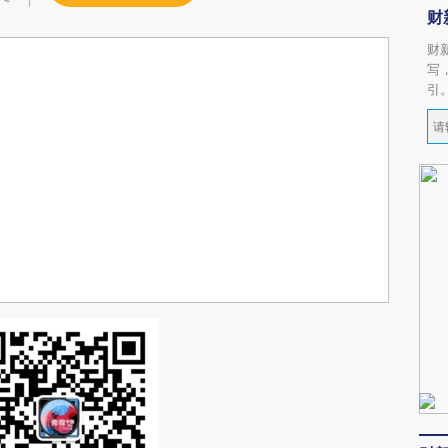
财
财
写
引