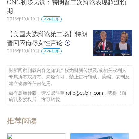
CNN初步民调：特朗普二次辩论表现超过预
期
2016年10月10日
APP打开
【美国大选辩论第二场】特朗
普回应侮辱女性言论
2016年10月10日
APP打开
财新网所刊载内容之知识产权为财新传媒及/或相关权利人
专属所有或持有。未经许可，禁止进行转载、摘编、复制及
建立镜像等任何使用。
如有意愿转载，请发邮件至
hello@caixin.com
，获得书面
确认及授权后，方可转载。
推荐阅读