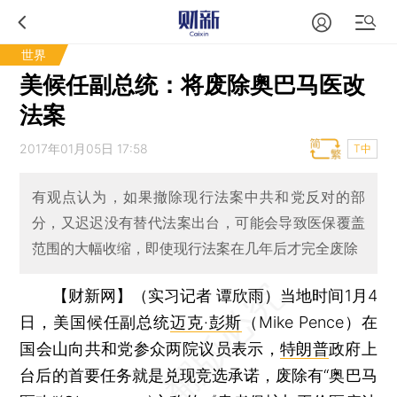
世界
美候任副总统：将废除奥巴马医改
法案
2017年01月05日 17:58
T中
有观点认为，如果撤除现行法案中共和党反对的部
分，又迟迟没有替代法案出台，可能会导致医保覆盖
范围的大幅收缩，即使现行法案在几年后才完全废除
【财新网】（实习记者 谭欣雨）
当地时间1月4
日，美国候任副总统
迈克·彭斯
（Mike Pence）在
国会山向共和党参众两院议员表示，
特朗普
政府上
台后的首要任务就是兑现竞选承诺，废除有“奥巴马