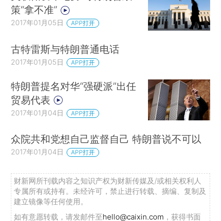
策“拿不准”
2017年01月05日
APP打开
古特雷斯与特朗普通电话
2017年01月05日
APP打开
特朗普提名对华“强硬派”出任
贸易代表
2017年01月04日
APP打开
众院共和党想自己监督自己 特朗普说不可以
2017年01月04日
APP打开
财新网所刊载内容之知识产权为财新传媒及/或相关权利人
专属所有或持有。未经许可，禁止进行转载、摘编、复制及
建立镜像等任何使用。
如有意愿转载，请发邮件至
hello@caixin.com
，获得书面