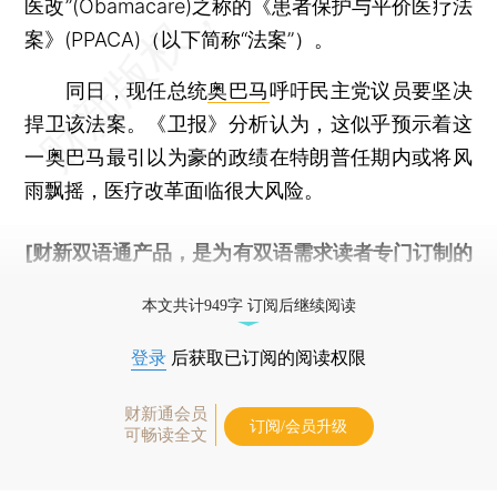
医改”(Obamacare)之称的《患者保护与平价医疗法
案》(PPACA)（以下简称“法案”）。
同日，现任总统
奥巴马
呼吁民主党议员要坚决
捍卫该法案。《卫报》分析认为，这似乎预示着这
一奥巴马最引以为豪的政绩在特朗普任期内或将风
雨飘摇，医疗改革面临很大风险。
[财新双语通产品，是为有双语需求读者专门订制的
优惠产品，
按此可享超值优惠订阅
。]
本文共计949字 订阅后继续阅读
登录
后获取已订阅的阅读权限
财新通会员
订阅/会员升级
可畅读全文