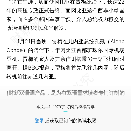
了流亡生涯，从而使冈比亚在贾梅统治下，长达22
年的高压专政正式告终。而冈比亚这个西非小型国
家，面临多个邻国军事干预、介入总统权力移交的
政治僵局也得以和平解决。
1月21日当晚，贾梅在几内亚总统孔戴（Alpha
Conde）的陪伴下，于冈比亚首都班珠尔国际机场
登机。贾梅的家人及其亲信则搭乘另一架飞机同时
离开。据BBC报道，贾梅将首先飞往几内亚，随后
转机前往赤道几内亚。
[财新双语通产品，是为有双语需求读者专门订制的
优惠产品，
按此可享超值优惠订阅
。]
本文共计1979字 订阅后继续阅读
登录
后获取已订阅的阅读权限