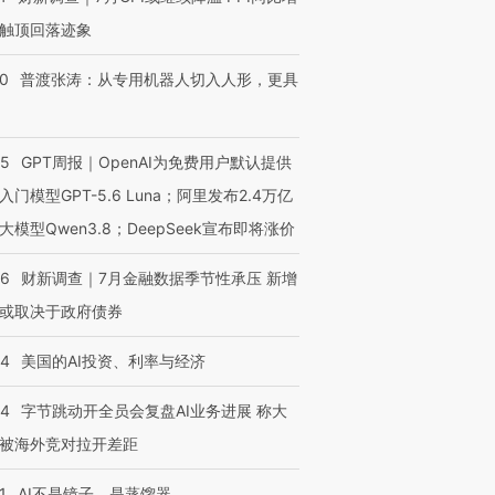
触顶回落迹象
00
普渡张涛：从专用机器人切入人形，更具
55
GPT周报｜OpenAI为免费用户默认提供
入门模型GPT-5.6 Luna；阿里发布2.4万亿
大模型Qwen3.8；DeepSeek宣布即将涨价
46
财新调查｜7月金融数据季节性承压 新增
或取决于政府债券
44
美国的AI投资、利率与经济
44
字节跳动开全员会复盘AI业务进展 称大
被海外竞对拉开差距
1
AI不是镜子，是蒸馏器