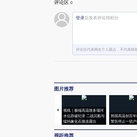
评论区
0
登录
后发表评论得积分
评论仅代表网友个人观点，不代表财
图片推荐
视线｜极端高温致多瑙河
水位跌破纪录 二战沉船与
韩国高温创百年
猛犸象化石接连露出
警告停止一切户
视听推荐