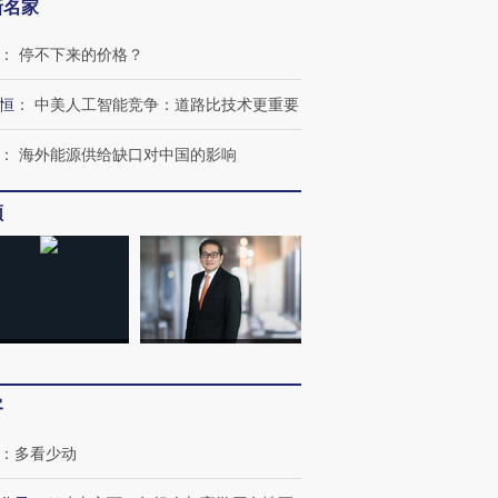
新名家
：
停不下来的价格？
恒
：
中美人工智能竞争：道路比技术更重要
：
海外能源供给缺口对中国的影响
频
跨国走私7万
视线｜被称为“蟑螂”的印
视线｜“入侵”还是“人道危
客
检体内含3种
度Z世代 用街头抗争将教
机”？难民潮撕裂西班牙
秘鲁纳斯
育部长拱下台
飞地休达
13人遇难
：
多看少动