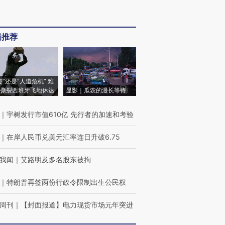
辑推荐
侵”还是“人道危机” 难
撕裂西班牙飞地休达
显影｜瓜农的漫长等待
｜
宇树发行市值610亿 先行者的加速和考验
｜
在岸人民币兑美元汇率连日升破6.75
我闻
｜
艾路明及多名股东被拘
｜
特朗普再签两份行政令限制出生公民权
周刊
｜
【封面报道】电力现货市场元年突进