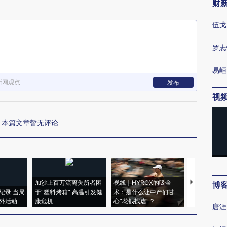
财
伍戈
罗志
易峘
新网观点
发布
视
本篇文章暂无评论
加沙上百万流离失所者困
视线｜HYROX的吸金
马航飞行员
博
纪录 当局
于“塑料烤箱” 高温引发健
术：是什么让中产们甘
粒摇头丸 尿
外活动
康危机
心“花钱找虐”？
毒品
唐涯