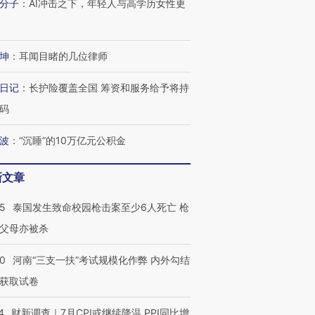
分子
：
AI冲击之下，年轻人与高学历女性更
进第四届链博
【商旅对话】华住集团
坤
：
耳闻目睹的几位律师
技“链”接产
【特别呈现】寻找100种
CFO：不靠规模取胜，华
【特别呈
有意思的生活方式·第三对
住三大增长引擎是什么？
有意思的
日记
：
长护险覆盖全国 筹资和服务给予将持
码
波
：
“沉睡”的10万亿元公积金
新文章
45
泰国发生致命校园枪击案至少6人死亡 枪
父母亦被杀
40
河南“三支一扶”考试规模化作弊 内外勾结
获取试卷
4
财新调查｜7月CPI或继续降温 PPI同比增