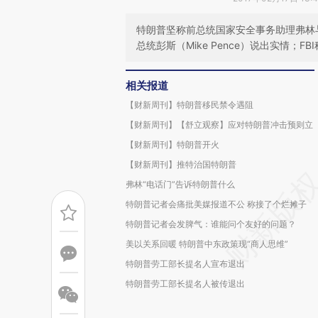
特朗普坚称前总统国家安全事务助理弗林
总统彭斯（Mike Pence）说出实情；F
相关报道
【财新周刊】特朗普移民禁令遇阻
【财新周刊】【舒立观察】应对特朗普冲击预则立
【财新周刊】特朗普开火
【财新周刊】推特治国特朗普
弗林“电话门”告诉特朗普什么
特朗普记者会痛批美媒报道不公 称接了个烂摊子
特朗普记者会发脾气：谁能问个友好的问题？
美以关系回暖 特朗普中东政策现“商人思维”
特朗普劳工部长提名人宣布退出
特朗普劳工部长提名人被传退出