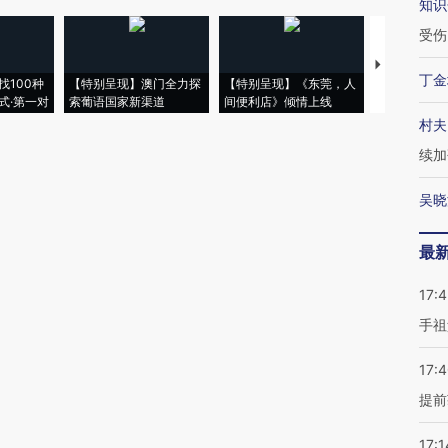
知识
受伤
【推广】走
丁金
找100种
【特别呈现】澳门全力探
【特别呈现】《东莞，人
会，让数智科
式·第一对
索葡语国家新渠道
间便利店》倾情上线
业
村夫
续加
吴晓
最
17:
手祖
17:
提前
17:1