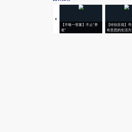
【不唯一答案】不止“养
【特别呈现】寻
老”
有意思的生活方