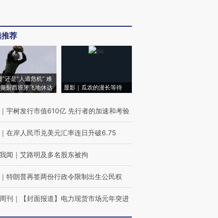
辑推荐
侵”还是“人道危机” 难
撕裂西班牙飞地休达
显影｜瓜农的漫长等待
｜
宇树发行市值610亿 先行者的加速和考验
｜
在岸人民币兑美元汇率连日升破6.75
我闻
｜
艾路明及多名股东被拘
｜
特朗普再签两份行政令限制出生公民权
周刊
｜
【封面报道】电力现货市场元年突进