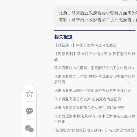
此前，马来西亚政府曾要求朝鲜方面需为
道歉；马来西亚政府曾第二度召见姜哲，
相关报道
【财新周刊】中国开发商淘金马来西亚
【财新周刊】马来西亚大选将至 执政联盟再遇挑
战
马来西亚对涉机场袭击案高丽航空员工发出逮捕令
马来西亚警方：吉隆坡国际机场未发现有毒危险物
质残留
马来西亚求助国际刑警组织协查朝鲜男子死亡案
马来西亚高层首次发声 证实死者为金正男
马来西亚警方逮捕第二名女嫌犯 持印尼护照
马来西亚海事执法局称有3名中国游客在沉船事件
中遇难
“新加坡旁”的碧桂园项目缘何引起马来西亚大论战