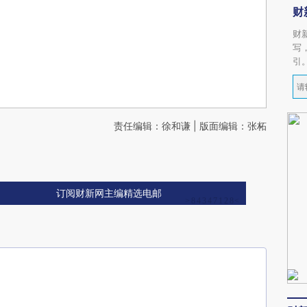
财
财
写
引
责任编辑：徐和谦 | 版面编辑：张柘
订阅财新网主编精选电邮