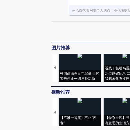
评论仅代表网友个人观点，不代表财
图片推荐
视线｜极端高温
韩国高温创百年纪录 当局
水位跌破纪录 
警告停止一切户外活动
猛犸象化石接连
视听推荐
【不唯一答案】不止“养
【特别呈现】寻
老”
有意思的生活方