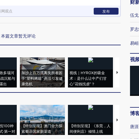
财
新网观点
发布
伍戈
罗志
本篇文章暂无评论
易峘
视
致多瑙河
加沙上百万流离失所者困
视线｜HYROX的吸金
马航飞行员
二战沉船与
于“塑料烤箱” 高温引发健
术：是什么让中产们甘
粒摇头丸 尿
露出
康危机
心“花钱找虐”？
毒品
博
【推广】走
找100种
【特别呈现】澳门全力探
【特别呈现】《东莞，人
会，让数智科
唐涯
式·第一对
索葡语国家新渠道
间便利店》倾情上线
业