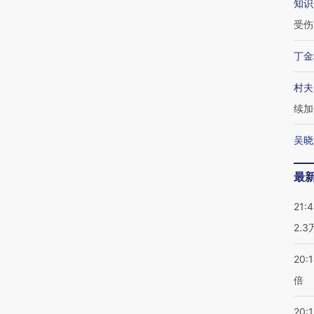
知识
受伤
丁金
村夫
续加
吴晓
最
21:
2.
20:
倍
20:1