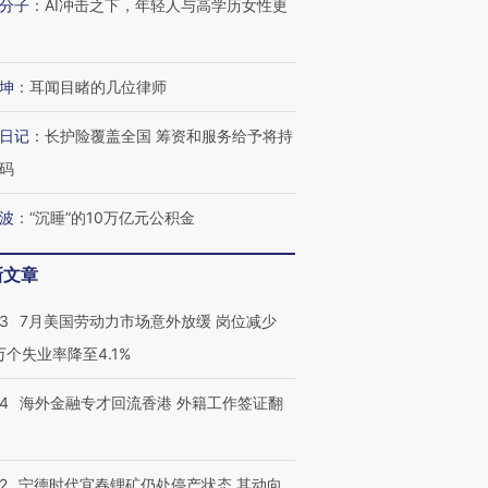
分子
：
AI冲击之下，年轻人与高学历女性更
坤
：
耳闻目睹的几位律师
日记
：
长护险覆盖全国 筹资和服务给予将持
码
波
：
“沉睡”的10万亿元公积金
新文章
43
7月美国劳动力市场意外放缓 岗位减少
3万个失业率降至4.1%
14
海外金融专才回流香港 外籍工作签证翻
2
宁德时代宜春锂矿仍处停产状态 其动向