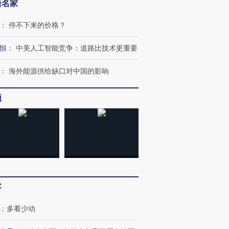
新名家
：
停不下来的价格？
恒
：
中美人工智能竞争：道路比技术更重要
：
海外能源供给缺口对中国的影响
频
跨国走私7万
视线｜被称为“蟑螂”的印
视线｜“入侵”还是“人道危
检体内含3种
度Z世代 用街头抗争将教
机”？难民潮撕裂西班牙
秘鲁纳斯
育部长拱下台
飞地休达
13人遇难
客
进第四届链博
【商旅对话】华住集团
技“链”接产
【特别呈现】寻找100种
CFO：不靠规模取胜，华
【特别呈
：
多看少动
有意思的生活方式·第三对
住三大增长引擎是什么？
有意思的