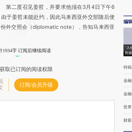
第二度召见姜哲，并要求他须在3月4日下午6
，由于姜哲未能赴约，因此马来西亚外交部随后便
编
照会（diplomatic note），告知马来西亚
“入
1934字 订阅后继续阅读
民潮
特稿
获取已订阅的阅读权限
金融
员
订阅/会员升级
文
金融
世界
财新