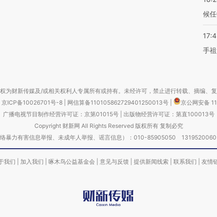
候任
17:
手祖
权为财新传媒及/或相关权利人专属所有或持有。未经许可，禁止进行转载、摘编、
京ICP备10026701号-8
|
网信算备110105862729401250013号
|
京公网安备 11
广播电视节目制作经营许可证：京第01015号
|
出版物经营许可证：第直100013号
Copyright 财新网 All Rights Reserved 版权所有 复制必究
害信息举报、未成年人举报、谣言信息）：010-85905050 13195200605 举报邮
于我们
|
加入我们
|
啄木鸟公益基金会
|
意见与反馈
|
提供新闻线索
|
联系我们
|
友情