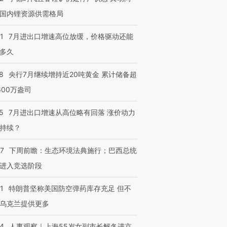
国内锂资源供需格局
1
7月进出口增速高位放缓，价格驱动还能
多久
8
央行7月继续增持近20吨黄金 累计储备超
600万盎司
5
7月进出口增速从高位略有回落 涨价动力
持续？
07
下周前瞻：生态环境法典施行；巴西总统
进入竞选阶段
1
特朗普坚称美国防空弹药库存充足 但不
乌克兰提供更多
24
人事观察｜上海55岁女副市长解冬进京