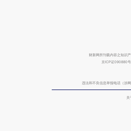
财新网所刊载内容之知识产
京ICP证090880号
违法和不良信息举报电话（涉网络暴力有
关