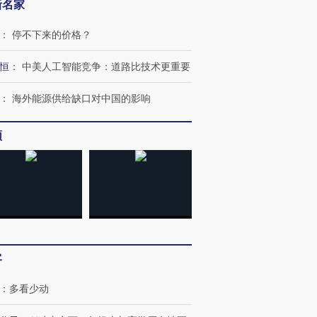
新名家
：
停不下来的价格？
恒
：
中美人工智能竞争：道路比技术更重要
：
海外能源供给缺口对中国的影响
频
跨国走私7万
视线｜被称为“蟑螂”的印
视线｜“入侵”还是“人道危
检体内含3种
度Z世代 用街头抗争将教
机”？难民潮撕裂西班牙
秘鲁纳斯
育部长拱下台
飞地休达
13人遇难
进第四届链博
【商旅对话】华住集团
客
技“链”接产
【特别呈现】寻找100种
CFO：不靠规模取胜，华
【特别呈
有意思的生活方式·第三对
住三大增长引擎是什么？
有意思的
：
多看少动