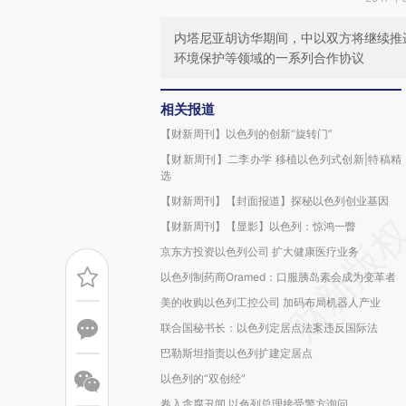
内塔尼亚胡访华期间，中以双方将继续推
环境保护等领域的一系列合作协议
相关报道
【财新周刊】以色列的创新“旋转门”
【财新周刊】二李办学 移植以色列式创新|特稿精
选
【财新周刊】【封面报道】探秘以色列创业基因
【财新周刊】【显影】以色列：惊鸿一瞥
京东方投资以色列公司 扩大健康医疗业务
以色列制药商Oramed：口服胰岛素会成为变革者
美的收购以色列工控公司 加码布局机器人产业
联合国秘书长：以色列定居点法案违反国际法
巴勒斯坦指责以色列扩建定居点
以色列的“双创经”
卷入贪腐丑闻 以色列总理接受警方询问