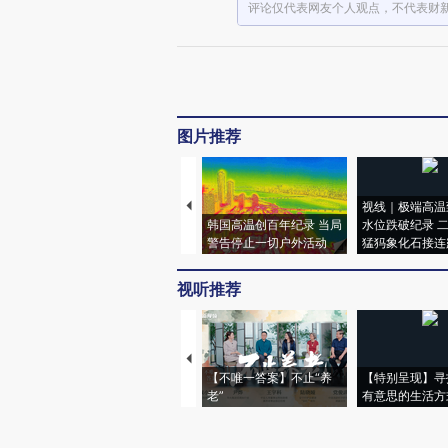
评论仅代表网友个人观点，不代表财
图片推荐
视线｜极端高温
韩国高温创百年纪录 当局
水位跌破纪录 
警告停止一切户外活动
猛犸象化石接连
视听推荐
【不唯一答案】不止“养
【特别呈现】寻
老”
有意思的生活方