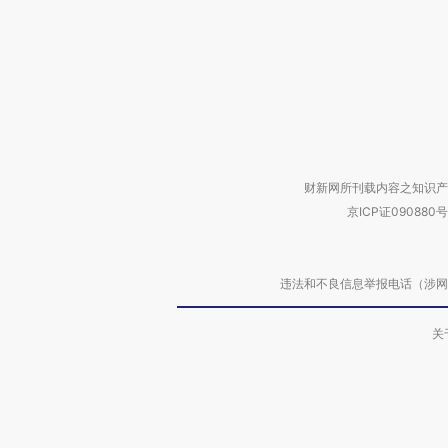
财新网所刊载内容之知识产
京ICP证090880号
违法和不良信息举报电话（涉网络暴力有
关