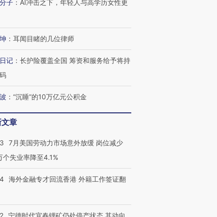
分子
：
AI冲击之下，年轻人与高学历女性更
坤
：
耳闻目睹的几位律师
日记
：
长护险覆盖全国 筹资和服务给予将持
码
波
：
“沉睡”的10万亿元公积金
新文章
43
7月美国劳动力市场意外放缓 岗位减少
3万个失业率降至4.1%
14
海外金融专才回流香港 外籍工作签证翻
2
宁德时代宜春锂矿仍处停产状态 其动向