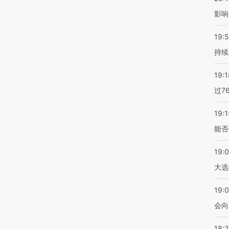
影响
19:5
持续
19:1
过7
19:1
能否
19:
大选
19:0
会向
18: