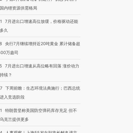
国内锂资源供需格局
1
7月进出口增速高位放缓，价格驱动还能
多久
8
央行7月继续增持近20吨黄金 累计储备超
600万盎司
5
7月进出口增速从高位略有回落 涨价动力
持续？
07
下周前瞻：生态环境法典施行；巴西总统
进入竞选阶段
1
特朗普坚称美国防空弹药库存充足 但不
乌克兰提供更多
24
人事观察｜上海55岁女副市长解冬进京