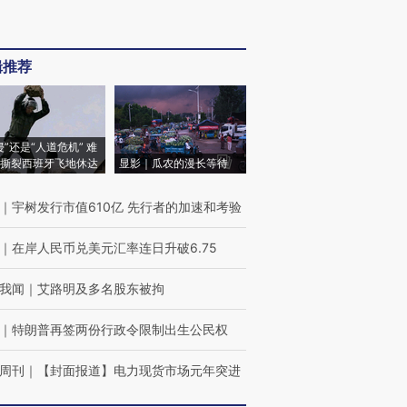
辑推荐
侵”还是“人道危机” 难
撕裂西班牙飞地休达
显影｜瓜农的漫长等待
｜
宇树发行市值610亿 先行者的加速和考验
｜
在岸人民币兑美元汇率连日升破6.75
我闻
｜
艾路明及多名股东被拘
｜
特朗普再签两份行政令限制出生公民权
周刊
｜
【封面报道】电力现货市场元年突进