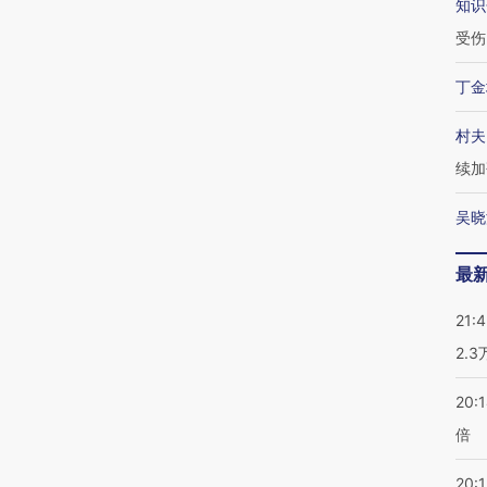
知识
受伤
丁金
村夫
续加
吴晓
最
21:
2.
20:
倍
20:1