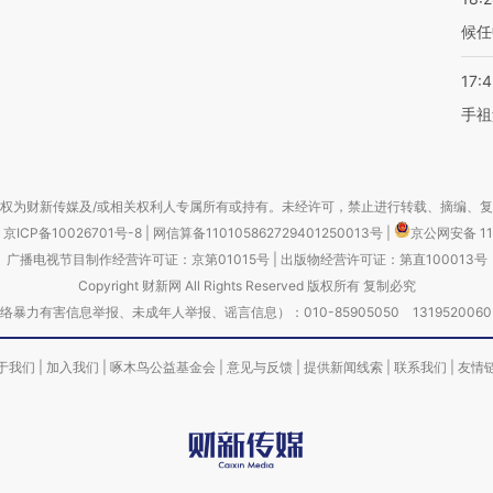
候任
17:
手祖
权为财新传媒及/或相关权利人专属所有或持有。未经许可，禁止进行转载、摘编、
京ICP备10026701号-8
|
网信算备110105862729401250013号
|
京公网安备 11
广播电视节目制作经营许可证：京第01015号
|
出版物经营许可证：第直100013号
Copyright 财新网 All Rights Reserved 版权所有 复制必究
害信息举报、未成年人举报、谣言信息）：010-85905050 13195200605 举报邮
于我们
|
加入我们
|
啄木鸟公益基金会
|
意见与反馈
|
提供新闻线索
|
联系我们
|
友情