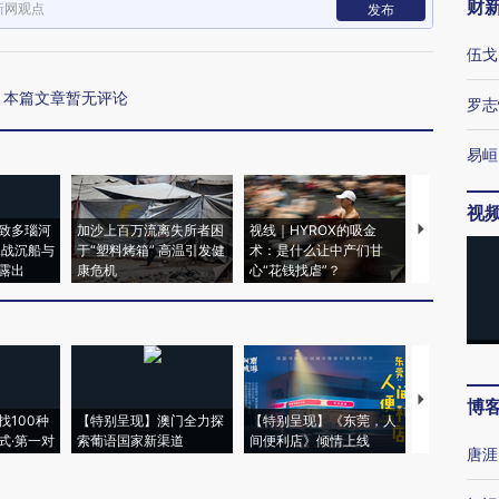
财
新网观点
发布
伍戈
本篇文章暂无评论
罗志
易峘
视
致多瑙河
加沙上百万流离失所者困
视线｜HYROX的吸金
马航飞行员
二战沉船与
于“塑料烤箱” 高温引发健
术：是什么让中产们甘
粒摇头丸 尿
露出
康危机
心“花钱找虐”？
毒品
【推广】走
博
找100种
【特别呈现】澳门全力探
【特别呈现】《东莞，人
会，让数智科
式·第一对
索葡语国家新渠道
间便利店》倾情上线
业
唐涯