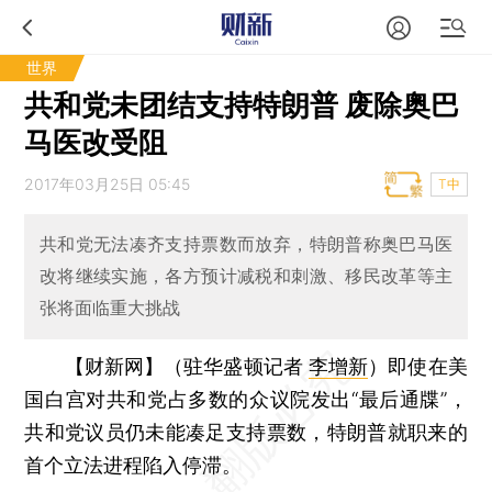
世界
共和党未团结支持特朗普 废除奥巴
马医改受阻
2017年03月25日 05:45
T中
共和党无法凑齐支持票数而放弃，特朗普称奥巴马医
改将继续实施，各方预计减税和刺激、移民改革等主
张将面临重大挑战
【财新网】（驻华盛顿记者
李增新
）
即使在美
国白宫对共和党占多数的众议院发出“最后通牒”，
共和党议员仍未能凑足支持票数，特朗普就职来的
首个立法进程陷入停滞。