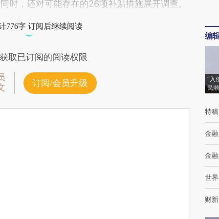
济措施。同时，还对可能存在的26项补贴措施展开调查。
计776字 订阅后继续阅读
编
获取已订阅的阅读权限
员
“入
订阅/会员升级
文
民潮
特稿
金融
金融
世界
财新