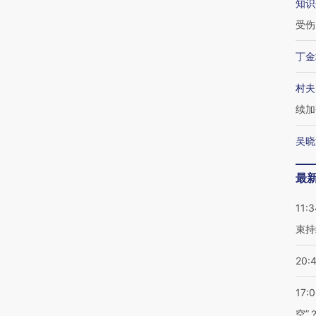
知识
受伤
丁金
村夫
续加
吴晓
最
11:3
束持
20:
17:
空”