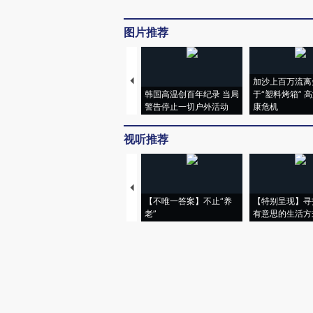
图片推荐
加沙上百万流离
韩国高温创百年纪录 当局
于“塑料烤箱” 
警告停止一切户外活动
康危机
视听推荐
【不唯一答案】不止“养
【特别呈现】寻
老”
有意思的生活方