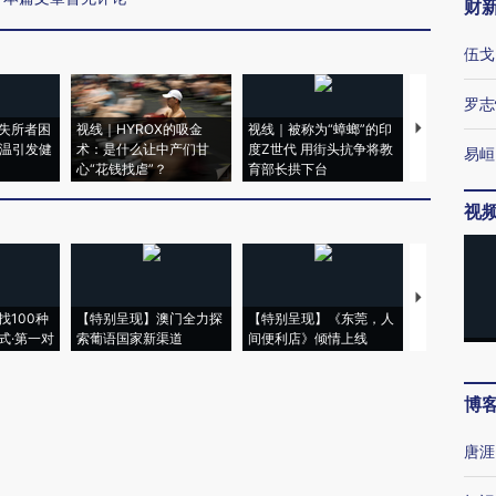
财
伍戈
罗志
失所者困
视线｜HYROX的吸金
视线｜被称为“蟑螂”的印
视线｜“入侵
高温引发健
术：是什么让中产们甘
度Z世代 用街头抗争将教
机”？难民潮
易峘
心“花钱找虐”？
育部长拱下台
飞地休达
视
【推广】走
找100种
【特别呈现】澳门全力探
【特别呈现】《东莞，人
会，让数智科
式·第一对
索葡语国家新渠道
间便利店》倾情上线
业
博
唐涯