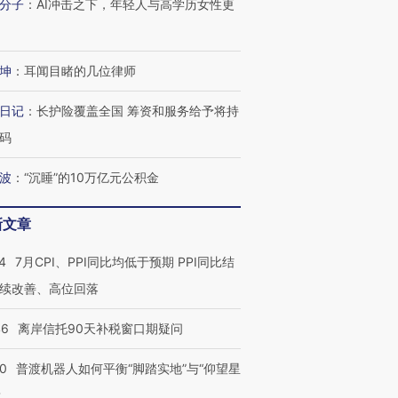
分子
：
AI冲击之下，年轻人与高学历女性更
坤
：
耳闻目睹的几位律师
日记
：
长护险覆盖全国 筹资和服务给予将持
码
波
：
“沉睡”的10万亿元公积金
新文章
4
7月CPI、PPI同比均低于预期 PPI同比结
续改善、高位回落
46
离岸信托90天补税窗口期疑问
00
普渡机器人如何平衡“脚踏实地”与“仰望星
？