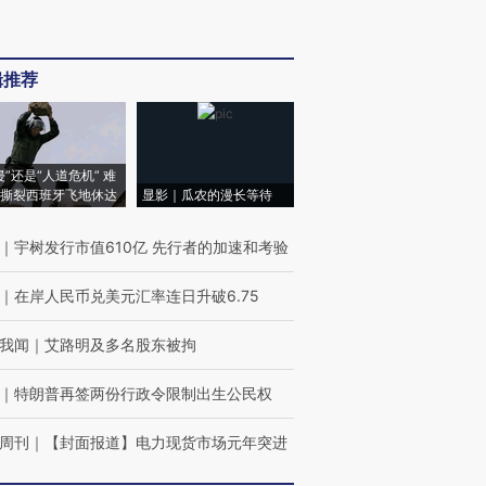
辑推荐
侵”还是“人道危机” 难
撕裂西班牙飞地休达
显影｜瓜农的漫长等待
｜
宇树发行市值610亿 先行者的加速和考验
｜
在岸人民币兑美元汇率连日升破6.75
我闻
｜
艾路明及多名股东被拘
｜
特朗普再签两份行政令限制出生公民权
周刊
｜
【封面报道】电力现货市场元年突进