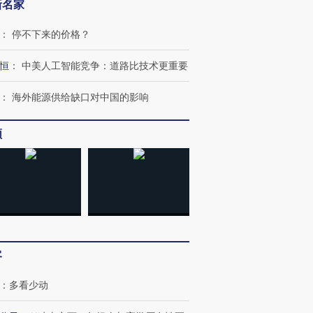
新名家
：
停不下来的价格？
恒
：
中美人工智能竞争：道路比技术更重要
”还是“人道危
湖北宜昌局部短时降雨
哈尔滨遭遇短时极端强降
撕裂西班牙
128毫米 紧急转移近
雨 3小时累计雨量超80毫
秘鲁纳斯
：
海外能源供给缺口对中国的影响
4000人
米
13人遇难
频
进第四届链博
【商旅对话】华住集团
技“链”接产
【特别呈现】寻找100种
CFO：不靠规模取胜，华
【特别呈
有意思的生活方式·第三对
住三大增长引擎是什么？
有意思的
客
：
多看少动