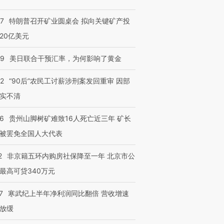
57
特朗普召开矿业圆桌会 拟向关键矿产投
20亿美元
09
美日联合干预汇率，为何影响了黄金
32
“90后”农民工讨薪涉刑案发回重审 因部
实不清
36
贵州山脚树矿难致16人死亡近三年 矿长
被罢免全国人大代表
2
非京籍五环内购房社保降至一年 北京市公
最高可贷340万元
7
寒武纪上半年净利润同比翻倍 营收增速
放缓