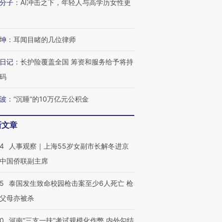
分子
：
AI冲击之下，年轻人与高学历女性更
坤
：
耳闻目睹的几位律师
日记
：
长护险覆盖全国 筹资和服务给予将持
码
波
：
“沉睡”的10万亿元公积金
新文章
24
人事观察｜上海55岁女副市长解冬进京
中国侨联副主席
45
泰国发生致命校园枪击案至少6人死亡 枪
父母亦被杀
40
河南“三支一扶”考试规模化作弊 内外勾结