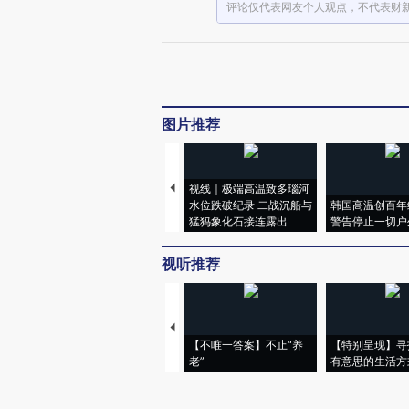
评论仅代表网友个人观点，不代表财
图片推荐
视线｜极端高温致多瑙河
水位跌破纪录 二战沉船与
韩国高温创百年
猛犸象化石接连露出
警告停止一切户
视听推荐
【不唯一答案】不止“养
【特别呈现】寻
老”
有意思的生活方