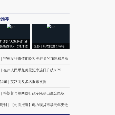
辑推荐
侵”还是“人道危机” 难
撕裂西班牙飞地休达
显影｜瓜农的漫长等待
｜
宇树发行市值610亿 先行者的加速和考验
｜
在岸人民币兑美元汇率连日升破6.75
我闻
｜
艾路明及多名股东被拘
｜
特朗普再签两份行政令限制出生公民权
周刊
｜
【封面报道】电力现货市场元年突进