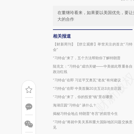
在董继玲看来，如果要以美国优先，要让
大的合作
相关报道
【财新周刊】【舒立观察】举世关注的首次“习特
会”
“习特会”来了，五个方法帮助你了解特朗普
陆克文：“习特会”成功关键——中美彼此尊重各自
政治红线
“习特会”在即 习近平艾奥瓦“老友”有何建议
“习特会”在即 中美首脑20次互访3次在庄园
“习特会”来了，你的投资“钱”景在哪里
海湖庄园“习特会” 谈什么？
揭秘习特会地点 特朗普“冬宫”的前世今生
“习特会”将就中美关系和重大国际地区问题交换意
见