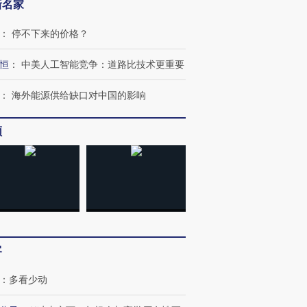
新名家
：
停不下来的价格？
恒
：
中美人工智能竞争：道路比技术更重要
：
海外能源供给缺口对中国的影响
频
跨国走私7万
视线｜被称为“蟑螂”的印
视线｜“入侵”还是“人道危
检体内含3种
度Z世代 用街头抗争将教
机”？难民潮撕裂西班牙
秘鲁纳斯
育部长拱下台
飞地休达
13人遇难
进第四届链博
【商旅对话】华住集团
客
技“链”接产
【特别呈现】寻找100种
CFO：不靠规模取胜，华
【特别呈
有意思的生活方式·第三对
住三大增长引擎是什么？
有意思的
：
多看少动