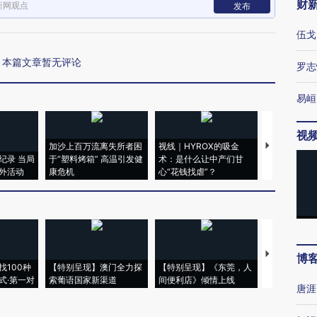
财
新网观点
发布
伍戈
本篇文章暂无评论
罗志
易峘
视
加沙上百万流离失所者困
视线｜HYROX的吸金
马航飞行员
纪录 当局
于“塑料烤箱” 高温引发健
术：是什么让中产们甘
粒摇头丸 尿
外活动
康危机
心“花钱找虐”？
毒品
【推广】走
博
找100种
【特别呈现】澳门全力探
【特别呈现】《东莞，人
会，让数智科
式·第一对
索葡语国家新渠道
间便利店》倾情上线
业
唐涯