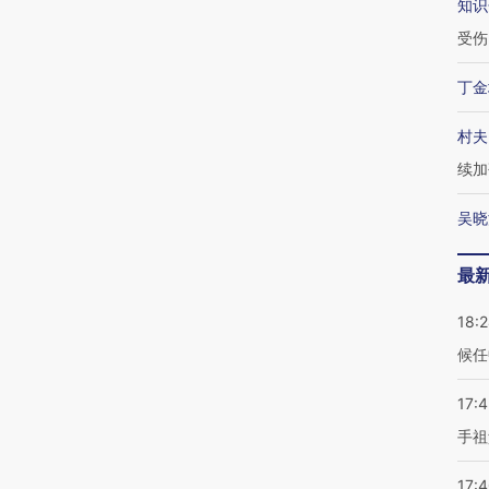
知识
受伤
丁金
村夫
续加
吴晓
最
18:
候任
17:
手祖
17: