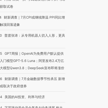
获取试卷
4
财新调查｜7月CPI或继续降温 PPI同比增
触顶回落迹象
00
普渡张涛：从专用机器人切入人形，更具
55
GPT周报｜OpenAI为免费用户默认提供
入门模型GPT-5.6 Luna；阿里发布2.4万亿
大模型Qwen3.8；DeepSeek宣布即将涨价
46
财新调查｜7月金融数据季节性承压 新增
或取决于政府债券
44
美国的AI投资、利率与经济
44
字节跳动开全员会复盘AI业务进展 称大