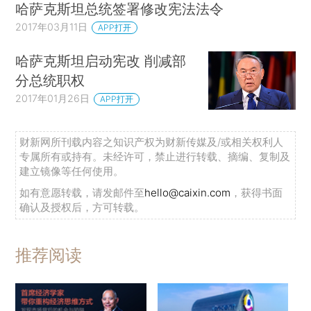
哈萨克斯坦总统签署修改宪法法令
2017年03月11日
APP打开
哈萨克斯坦启动宪改 削减部
分总统职权
2017年01月26日
APP打开
财新网所刊载内容之知识产权为财新传媒及/或相关权利人
专属所有或持有。未经许可，禁止进行转载、摘编、复制及
建立镜像等任何使用。
如有意愿转载，请发邮件至
hello@caixin.com
，获得书面
确认及授权后，方可转载。
推荐阅读