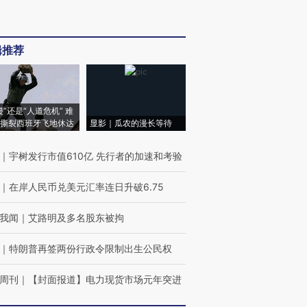
辑推荐
侵”还是“人道危机” 难
撕裂西班牙飞地休达
显影｜瓜农的漫长等待
｜
宇树发行市值610亿 先行者的加速和考验
｜
在岸人民币兑美元汇率连日升破6.75
我闻
｜
艾路明及多名股东被拘
｜
特朗普再签两份行政令限制出生公民权
周刊
｜
【封面报道】电力现货市场元年突进