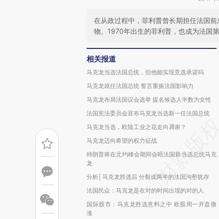
在从政过程中，菲利普曾长期担任法国前
物。1970年出生的菲利普，也成为法国
相关报道
马克龙当选法国总统，但他能实现竞选承诺吗
马克龙就任法国总统 誓言重振法国影响力
马克龙布局法国议会选举 提名候选人半数为女性
法国宪法委员会宣布马克龙当选新一任法国总统
马克龙当选，欧陆工业之花走向凋谢？
马克龙迈向希望的权力征战
特朗普将在北约峰会期间会晤法国新当选总统马克
龙
分析│马克龙胜选后 分裂成两半的法国沟壑犹存
法国民众：马克龙是在对的时间出现的对的人
国际股市：马克龙胜选意料之中 欧股周一开盘微
涨