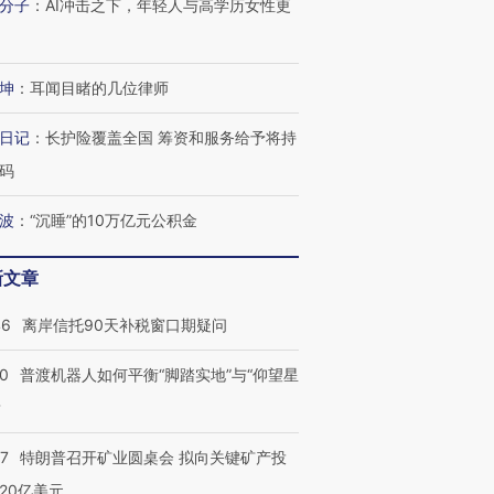
分子
：
AI冲击之下，年轻人与高学历女性更
有意思的生活方式·第三对
住三大增长引擎是什么？
有意思的
坤
：
耳闻目睹的几位律师
日记
：
长护险覆盖全国 筹资和服务给予将持
码
波
：
“沉睡”的10万亿元公积金
新文章
46
离岸信托90天补税窗口期疑问
00
普渡机器人如何平衡“脚踏实地”与“仰望星
？
57
特朗普召开矿业圆桌会 拟向关键矿产投
20亿美元