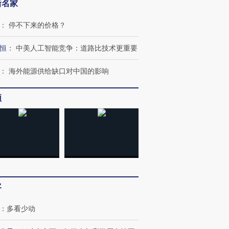
新名家
：
停不下来的价格？
恒
：
中美人工智能竞争：道路比技术更重要
：
海外能源供给缺口对中国的影响
频
跨国走私7万
视线｜被称为“蟑螂”的印
视线｜“入侵”还是“人道危
检体内含3种
度Z世代 用街头抗争将教
机”？难民潮撕裂西班牙
秘鲁纳斯
育部长拱下台
飞地休达
13人遇难
客
：
多看少动
进第四届链博
【商旅对话】华住集团
技“链”接产
【特别呈现】寻找100种
CFO：不靠规模取胜，华
【特别呈