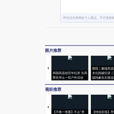
评论仅代表网友个人观点，不代表财
图片推荐
视线｜极端高温
韩国高温创百年纪录 当局
水位跌破纪录 
警告停止一切户外活动
猛犸象化石接连
视听推荐
【不唯一答案】不止“养
【特别呈现】寻