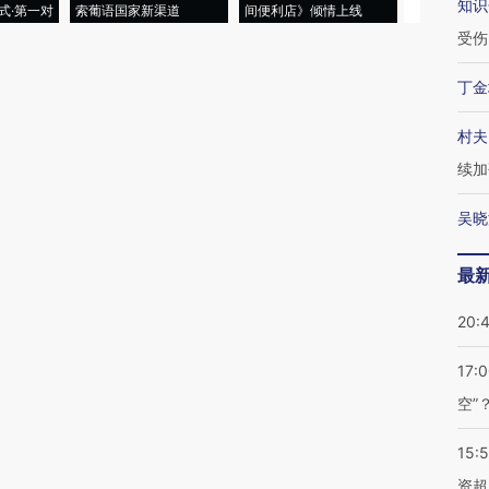
知识
式·第一对
索葡语国家新渠道
间便利店》倾情上线
业
受伤
丁金
村夫
续加
吴晓
最
20:
17:
空”
15:
资超