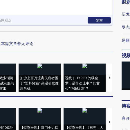
财
伍戈
新网观点
发布
罗志
易峘
本篇文章暂无评论
视
致多瑙河
加沙上百万流离失所者困
视线｜HYROX的吸金
马航飞行员
二战沉船与
于“塑料烤箱” 高温引发健
术：是什么让中产们甘
粒摇头丸 尿
露出
康危机
心“花钱找虐”？
毒品
博
唐涯
【推广】走
找100种
【特别呈现】澳门全力探
【特别呈现】《东莞，人
会，让数智科