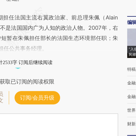
任法国主流右翼政治家、前总理朱佩（Alain
编
并不是法国国内广为人知的政治人物。2007年，右
曾短暂在朱佩担任部长的法国生态环境部任职；朱
团担任公共事务经理。
“入
民潮
2533字 订阅后继续阅读
特稿
获取已订阅的阅读权限
金融
员
金融
订阅/会员升级
文
世界
财新