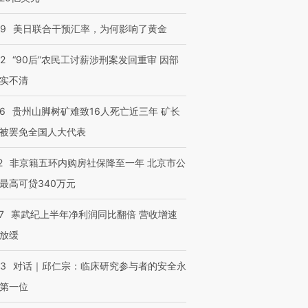
09
美日联合干预汇率，为何影响了黄金
32
“90后”农民工讨薪涉刑案发回重审 因部
实不清
36
贵州山脚树矿难致16人死亡近三年 矿长
被罢免全国人大代表
2
非京籍五环内购房社保降至一年 北京市公
最高可贷340万元
7
寒武纪上半年净利润同比翻倍 营收增速
放缓
53
对话｜邱仁宗：临床研究参与者的安全永
第一位