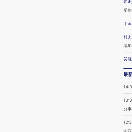
知识
受伤
丁金
村夫
续加
吴晓
最
14:
13:
分事
12:
涉罪