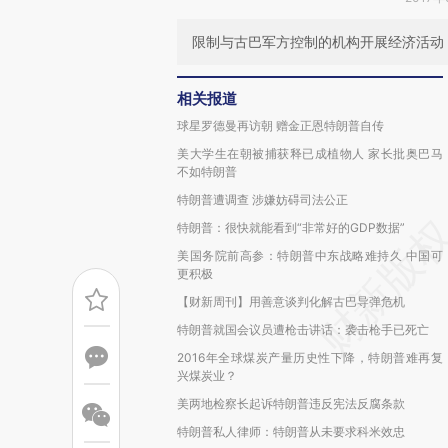
限制与古巴军方控制的机构开展经济活动
相关报道
球星罗德曼再访朝 赠金正恩特朗普自传
美大学生在朝被捕获释已成植物人 家长批奥巴马
不如特朗普
特朗普遭调查 涉嫌妨碍司法公正
特朗普：很快就能看到“非常好的GDP数据”
美国务院前高参：特朗普中东战略难持久 中国可
更积极
【财新周刊】用善意谈判化解古巴导弹危机
特朗普就国会议员遭枪击讲话：袭击枪手已死亡
2016年全球煤炭产量历史性下降，特朗普难再复
兴煤炭业？
美两地检察长起诉特朗普违反宪法反腐条款
特朗普私人律师：特朗普从未要求科米效忠