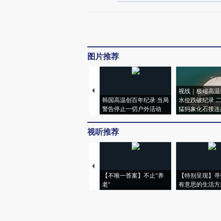
图片推荐
视线｜极端高温
韩国高温创百年纪录 当局
水位跌破纪录 
警告停止一切户外活动
猛犸象化石接连
视听推荐
【不唯一答案】不止“养
【特别呈现】寻
老”
有意思的生活方