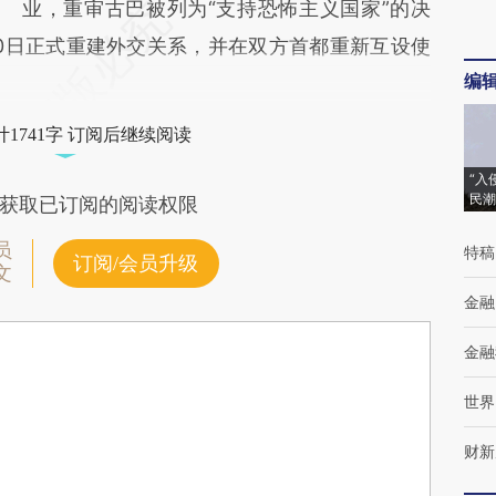
业，重审古巴被列为“支持恐怖主义国家”的决
20日正式重建外交关系，并在双方首都重新互设使
编
1741字 订阅后继续阅读
“入
民潮
获取已订阅的阅读权限
员
特稿
订阅/会员升级
文
金融
金融
世界
财新