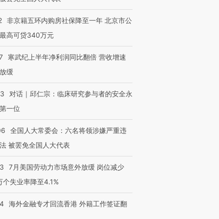
2
非京籍五环内购房社保降至一年 北京市公
最高可贷340万元
7
寒武纪上半年净利润同比翻倍 营收增速
放缓
53
对话｜邱仁宗：临床研究参与者的安全永
第一位
06
全国人大常委会：六名将领涉嫌严重违
法 被罢免全国人大代表
43
7月美国劳动力市场意外放缓 岗位减少
3万个失业率降至4.1%
14
海外金融专才回流香港 外籍工作签证翻