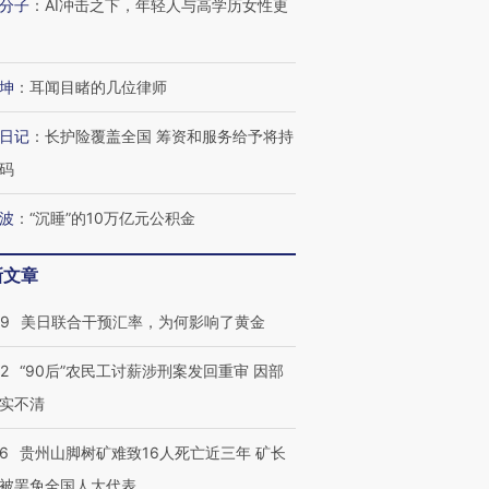
分子
：
AI冲击之下，年轻人与高学历女性更
坤
：
耳闻目睹的几位律师
日记
：
长护险覆盖全国 筹资和服务给予将持
码
波
：
“沉睡”的10万亿元公积金
新文章
09
美日联合干预汇率，为何影响了黄金
32
“90后”农民工讨薪涉刑案发回重审 因部
实不清
36
贵州山脚树矿难致16人死亡近三年 矿长
被罢免全国人大代表