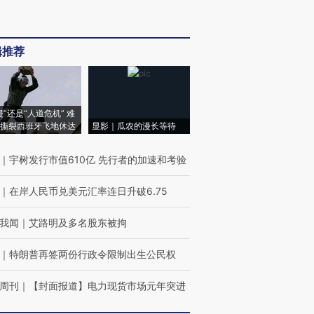
辑推荐
侵”还是“人道危机” 难
撕裂西班牙飞地休达
显影｜瓜农的漫长等待
｜
宇树发行市值610亿 先行者的加速和考验
｜
在岸人民币兑美元汇率连日升破6.75
我闻
｜
艾路明及多名股东被拘
｜
特朗普再签两份行政令限制出生公民权
周刊
｜
【封面报道】电力现货市场元年突进