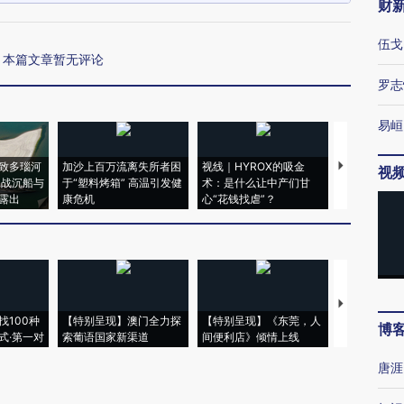
财
伍戈
本篇文章暂无评论
罗志
易峘
致多瑙河
加沙上百万流离失所者困
视线｜HYROX的吸金
马航飞行员
视
二战沉船与
于“塑料烤箱” 高温引发健
术：是什么让中产们甘
粒摇头丸 尿
露出
康危机
心“花钱找虐”？
毒品
【推广】走
找100种
【特别呈现】澳门全力探
【特别呈现】《东莞，人
会，让数智科
博
式·第一对
索葡语国家新渠道
间便利店》倾情上线
业
唐涯