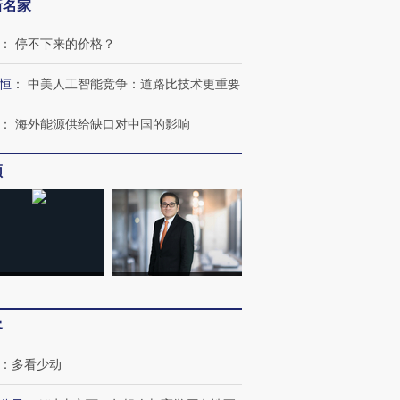
新名家
：
停不下来的价格？
恒
：
中美人工智能竞争：道路比技术更重要
：
海外能源供给缺口对中国的影响
跨国走私7万
视线｜被称为“蟑螂”的印
视线｜“入侵”还是“人道危
频
检体内含3种
度Z世代 用街头抗争将教
机”？难民潮撕裂西班牙
秘鲁纳斯
育部长拱下台
飞地休达
13人遇难
进第四届链博
【商旅对话】华住集团
技“链”接产
【特别呈现】寻找100种
CFO：不靠规模取胜，华
【特别呈
客
有意思的生活方式·第三对
住三大增长引擎是什么？
有意思的
：
多看少动