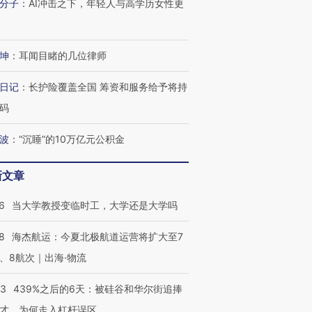
分子
：
AI冲击之下，年轻人与高学历女性更
坤
：
耳闻目睹的几位律师
日记
：
长护险覆盖全国 筹资和服务给予将持
码
波
：
“沉睡”的10万亿元公积金
新文章
6
当大学教授变临时工，大学还是大学吗
8
海杰航运：今夏北极航道运营将扩大至7
、8航次｜出海·物流
53
439%之后的6天：被硅谷和华尔街追捧
才，为何走入杠杆误区