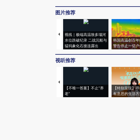
图片推荐
视线｜极端高温致多瑙河
水位跌破纪录 二战沉船与
韩国高温创百年
猛犸象化石接连露出
警告停止一切户
视听推荐
【不唯一答案】不止“养
【特别呈现】寻
老”
有意思的生活方