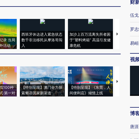
财
伍戈
罗志
西班牙休达进入紧急状态
加沙上百万流离失所者困
视线｜HYR
纪录 当局
数千非法移民从摩洛哥闯
于“塑料烤箱” 高温引发健
术：是什么
易峘
外活动
入
康危机
心“花钱找虐
视
【推广】走
找100种
【特别呈现】澳门全力探
【特别呈现】《东莞，人
会，让数智科
式·第一对
索葡语国家新渠道
间便利店》倾情上线
业
博
唐涯