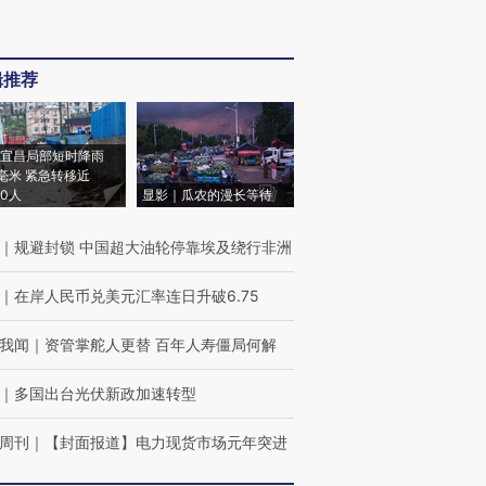
辑推荐
宜昌局部短时降雨
8毫米 紧急转移近
00人
显影｜瓜农的漫长等待
｜
规避封锁 中国超大油轮停靠埃及绕行非洲
｜
在岸人民币兑美元汇率连日升破6.75
我闻
｜
资管掌舵人更替 百年人寿僵局何解
｜
多国出台光伏新政加速转型
周刊
｜
【封面报道】电力现货市场元年突进