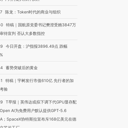
07
陈龙：Token时代的商业与组织
50
特稿｜国航原党委书记樊澄受贿3847万
审待宣判 否认大多数指控
29
今日开盘：沪指报3896.49点 跌幅
0%
24
蓄势突破后的黄金
51
特稿｜宇树发行市值610亿 先行者的加
考验
29
T早报｜英伟达或拟下调下代GPU显存配
Open AI为免费用户默认提供GPT-5.6
NA；SpaceX协特斯拉宣布斥168亿美元在德
立芯片工厂