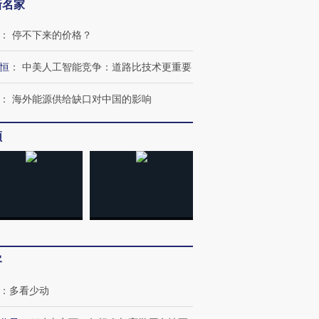
新名家
：
停不下来的价格？
恒
：
中美人工智能竞争：道路比技术更重要
OX的吸金
马航飞行员跨国走私7万
视线｜被称为“蟑螂”的印
让中产们甘
粒摇头丸 尿检体内含3种
度Z世代 用街头抗争将教
秘鲁纳斯
：
海外能源供给缺口对中国的影响
”？
毒品
育部长拱下台
13人遇难
频
进第四届链博
【商旅对话】华住集团
技“链”接产
【特别呈现】寻找100种
CFO：不靠规模取胜，华
【特别呈
有意思的生活方式·第三对
住三大增长引擎是什么？
有意思的
客
：
多看少动