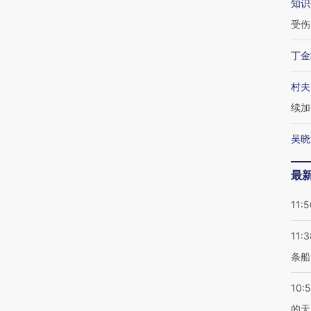
知识
受伤
丁金
村夫
续加
吴晓
最
11:5
11:3
条船
10:
的天