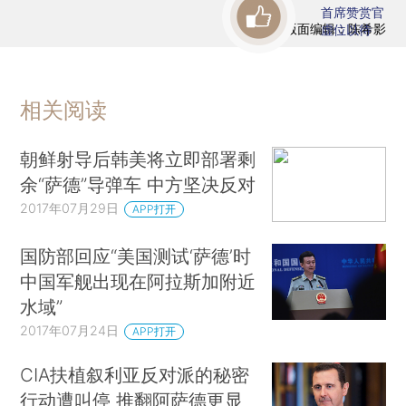
首席赞赏官
版面编辑：陈希影
虚位以待
相关阅读
朝鲜射导后韩美将立即部署剩
余“萨德”导弹车 中方坚决反对
2017年07月29日
APP打开
国防部回应“美国测试‘萨德’时
中国军舰出现在阿拉斯加附近
水域”
2017年07月24日
APP打开
CIA扶植叙利亚反对派的秘密
行动遭叫停 推翻阿萨德更显