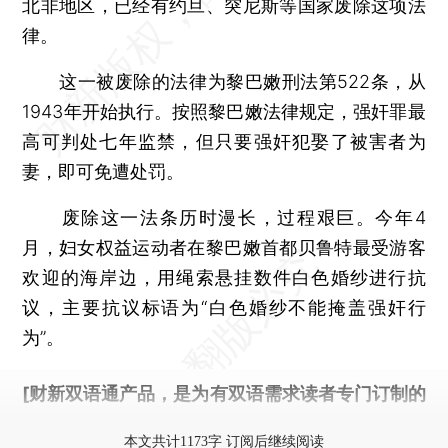
北非地区，已经有约旦、突尼斯等国家废除这项法
律。
这一被废除的法律为黎巴嫩刑法第522条，从
1943年开始执行。按照黎巴嫩法律规定，强奸罪最
高可判处七年监禁，但只要强奸犯娶了被害者为
妻，即可免遭处罚。
废除这一法条历时漫长，过程艰巨。今年4
月，妇女权益运动者在黎巴嫩首都贝鲁特最受游客
欢迎的海岸边，用绳索悬挂数件白色婚纱进行抗
议，主要抗议标语为“白色婚纱不能掩盖强奸行
为”。
[财新双语通产品，是为有双语需求读者专门订制的
优惠产品，
按此可享超值优惠订阅
。]
本文共计1173字 订阅后继续阅读