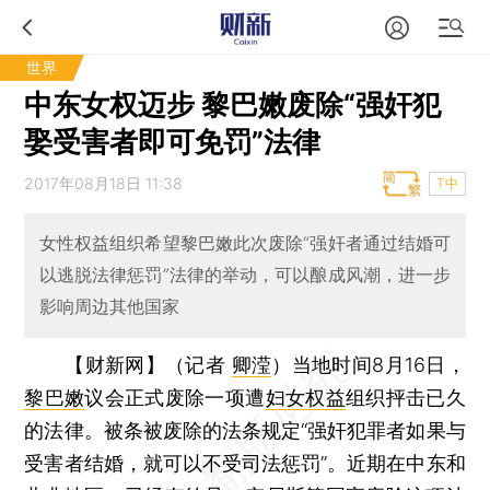
世界
中东女权迈步 黎巴嫩废除“强奸犯
娶受害者即可免罚”法律
2017年08月18日 11:38
T中
女性权益组织希望黎巴嫩此次废除“强奸者通过结婚可
以逃脱法律惩罚”法律的举动，可以酿成风潮，进一步
影响周边其他国家
【财新网】（记者
卿滢
）
当地时间8月16日，
黎巴嫩
议会正式废除一项遭
妇女权益
组织抨击已久
的法律。被条被废除的法条规定“强奸犯罪者如果与
受害者结婚，就可以不受司法惩罚”。近期在中东和