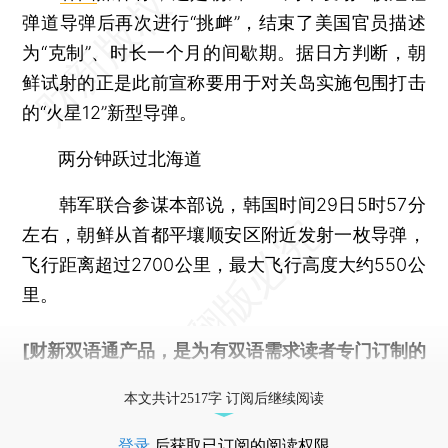
弹道导弹后再次进行“挑衅”，结束了美国官员描述
为“克制”、时长一个月的间歇期。据日方判断，朝
鲜试射的正是此前宣称要用于对关岛实施包围打击
的“火星12”新型导弹。
两分钟跃过北海道
韩军联合参谋本部说，韩国时间29日5时57分
左右，朝鲜从首都平壤顺安区附近发射一枚导弹，
飞行距离超过2700公里，最大飞行高度大约550公
里。
[财新双语通产品，是为有双语需求读者专门订制的
优惠产品，
按此可享超值优惠订阅
。]
本文共计2517字 订阅后继续阅读
登录
后获取已订阅的阅读权限