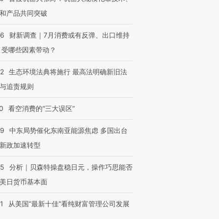
和产品共同突破
56
财新调查｜7月消费或有反弹、出口维持
 受哪些因素带动？
42
生态环境法典将施行 最高法明确新旧法
与追责规则
0
看空消费的“三大误区”
59
中东局势催化东南亚能源焦虑 多国出台
新政加速转型
05
分析｜贝森特操盘稳日元，操作巧思能否
美日货币基本面
1
从美国“最新十佳”看纯财富管理公司发展