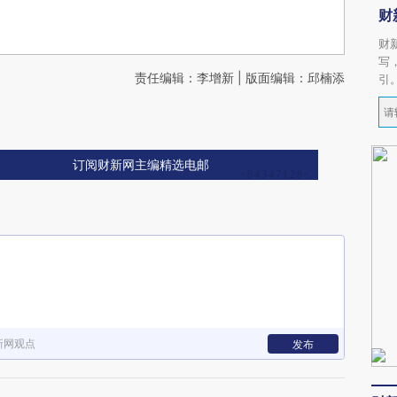
财
财
写
责任编辑：李增新 | 版面编辑：邱楠添
引
订阅财新网主编精选电邮
新网观点
发布