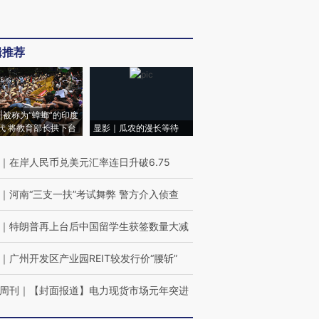
辑推荐
|被称为“蟑螂”的印度
代 将教育部长拱下台
显影｜瓜农的漫长等待
｜
在岸人民币兑美元汇率连日升破6.75
｜
河南“三支一扶”考试舞弊 警方介入侦查
｜
特朗普再上台后中国留学生获签数量大减
｜
广州开发区产业园REIT较发行价“腰斩”
周刊
｜
【封面报道】电力现货市场元年突进