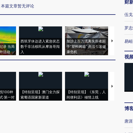
财
本篇文章暂无评论
伍戈
罗志
易峘
西班牙休达进入紧急状态
加沙上百万流离失所者困
视线｜HYR
纪录 当局
数千非法移民从摩洛哥闯
于“塑料烤箱” 高温引发健
术：是什么
外活动
入
康危机
心“花钱找虐
视
【推广】走
找100种
【特别呈现】澳门全力探
【特别呈现】《东莞，人
会，让数智科
式·第一对
索葡语国家新渠道
间便利店》倾情上线
业
博
唐涯