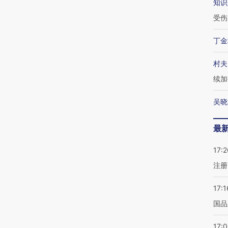
知识
受伤
丁金
村夫
续加
吴晓
最
17:2
注册
17:1
国品
17: