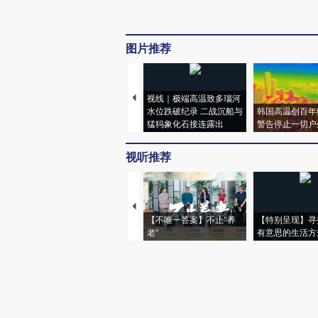
图片推荐
视线｜极端高温致多瑙河
水位跌破纪录 二战沉船与
韩国高温创百年
猛犸象化石接连露出
警告停止一切户
视听推荐
【不唯一答案】不止“养
【特别呈现】寻
老”
有意思的生活方