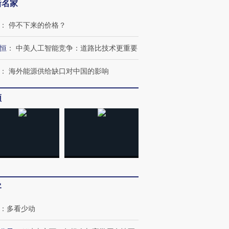
新名家
：
停不下来的价格？
恒
：
中美人工智能竞争：道路比技术更重要
：
海外能源供给缺口对中国的影响
OX的吸金
马航飞行员跨国走私7万
视线｜被称为“蟑螂”的印
让中产们甘
粒摇头丸 尿检体内含3种
度Z世代 用街头抗争将教
秘鲁纳斯
”？
毒品
育部长拱下台
13人遇难
频
进第四届链博
【商旅对话】华住集团
技“链”接产
【特别呈现】寻找100种
CFO：不靠规模取胜，华
【特别呈
有意思的生活方式·第三对
住三大增长引擎是什么？
有意思的
客
：
多看少动