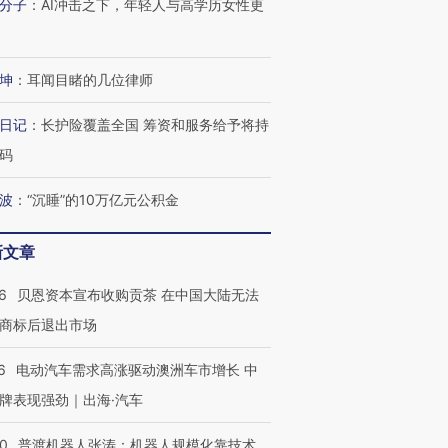
分子
：
AI冲击之下，年轻人与高学历女性更
坤
：
耳闻目睹的几位律师
日记
：
长护险覆盖全国 筹资和服务给予将持
码
波
：
“沉睡”的10万亿元公积金
新文章
6
贝恩资本宣布收购贡茶 在中国大陆无法
商标后退出市场
6
电动汽车需求高涨驱动澳洲车市增长 中
牌表现强劲｜出海·汽车
00
普渡机器人张涛：机器人规模化靠技术、