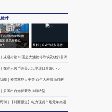
辑推荐
宜昌局部短时降雨
8毫米 紧急转移近
00人
显影｜瓜农的漫长等待
｜
规避封锁 中国超大油轮停靠埃及绕行非洲
｜
在岸人民币兑美元汇率连日升破6.75
我闻
｜
资管掌舵人更替 百年人寿僵局何解
｜
多国出台光伏新政加速转型
周刊
｜
【封面报道】电力现货市场元年突进