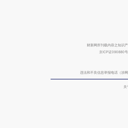
财新网所刊载内容之知识产
京ICP证090880号
违法和不良信息举报电话（涉网络暴力有
关