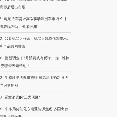
技“链”接产
【特别呈现】寻找100种
CFO：不靠规模取胜，华
【特别呈
商标后退出市场
有意思的生活方式·第三对
住三大增长引擎是什么？
有意思的
6
电动汽车需求高涨驱动澳洲车市增长 中
牌表现强劲｜出海·汽车
00
普渡机器人张涛：机器人规模化靠技术、
和产品共同突破
56
财新调查｜7月消费或有反弹、出口维持
 受哪些因素带动？
42
生态环境法典将施行 最高法明确新旧法
与追责规则
0
看空消费的“三大误区”
59
中东局势催化东南亚能源焦虑 多国出台
新政加速转型