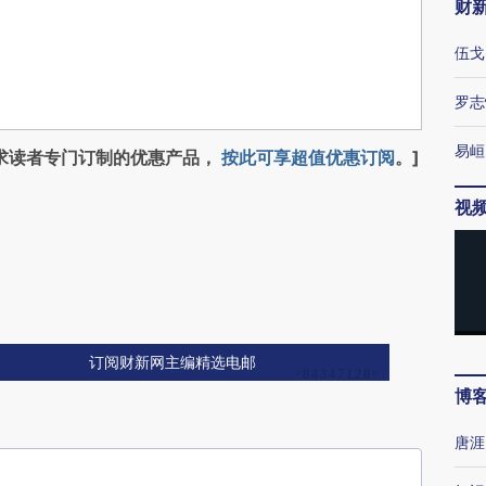
财
伍戈
罗志
易峘
求读者专门订制的优惠产品，
按此可享超值优惠订阅
。]
视
订阅财新网主编精选电邮
博
唐涯