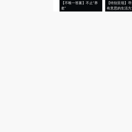
【不唯一答案】不止“养
【特别呈现】寻
老”
有意思的生活方