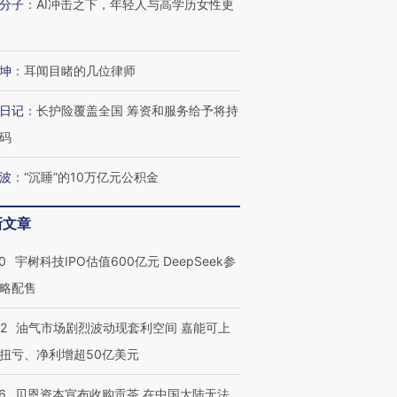
分子
：
AI冲击之下，年轻人与高学历女性更
坤
：
耳闻目睹的几位律师
日记
：
长护险覆盖全国 筹资和服务给予将持
码
波
：
“沉睡”的10万亿元公积金
新文章
OX的吸金
马航飞行员跨国走私7万
视线｜被称为“蟑螂”的印
0
宇树科技IPO估值600亿元 DeepSeek参
让中产们甘
粒摇头丸 尿检体内含3种
度Z世代 用街头抗争将教
秘鲁纳斯
”？
毒品
育部长拱下台
13人遇难
略配售
22
油气市场剧烈波动现套利空间 嘉能可上
扭亏、净利增超50亿美元
进第四届链博
【商旅对话】华住集团
6
贝恩资本宣布收购贡茶 在中国大陆无法