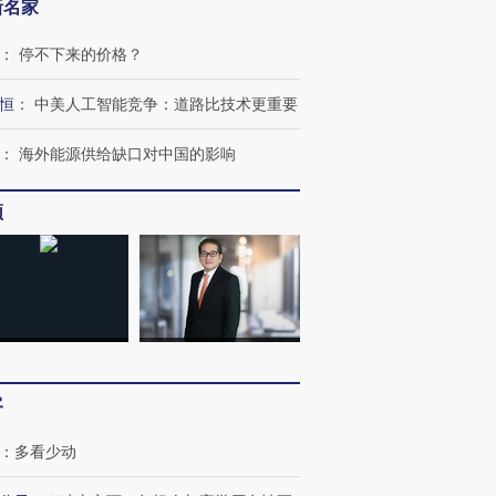
新名家
：
停不下来的价格？
恒
：
中美人工智能竞争：道路比技术更重要
：
海外能源供给缺口对中国的影响
频
客
：
多看少动