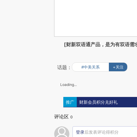
[财新双语通产品，是为有双语需
话题：
#中美关系
+关注
Loading...
推广
财新会员积分兑好礼
评论区
0
登录
后发表评论得积分