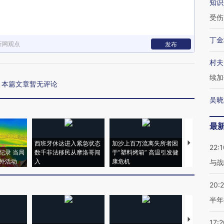
知识
受伤
丁金
新网观点
发布
村夫
续加
本篇文章暂无评论
吴晓
最
西班牙休达进入紧急状态
加沙上百万流离失所者困
视线｜HYR
22:1
纪录 当局
数千非法移民从摩洛哥闯
于“塑料烤箱” 高温引发健
术：是什么
外活动
入
康危机
心“花钱找虐
与战
20:
半年
【推广】走
17:2