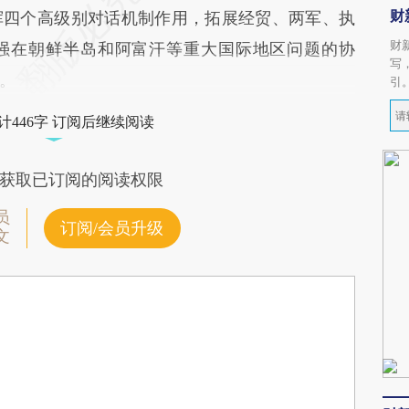
财
挥四个高级别对话机制作用，拓展经贸、两军、执
财
强在朝鲜半岛和阿富汗等重大国际地区问题的协
写
。
引
计446字 订阅后继续阅读
获取已订阅的阅读权限
员
订阅/会员升级
文