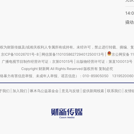
14:
撬动
权为财新传媒及/或相关权利人专属所有或持有。未经许可，禁止进行转载、摘编、
京ICP备10026701号-8
|
网信算备110105862729401250013号
|
京公网安备 11
广播电视节目制作经营许可证：京第01015号
|
出版物经营许可证：第直100013号
Copyright 财新网 All Rights Reserved 版权所有 复制必究
害信息举报、未成年人举报、谣言信息）：010-85905050 13195200605 举报邮
于我们
|
加入我们
|
啄木鸟公益基金会
|
意见与反馈
|
提供新闻线索
|
联系我们
|
友情