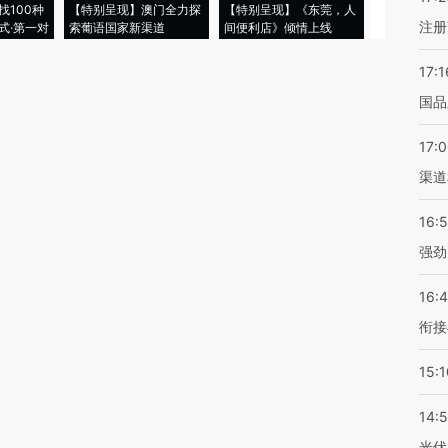
找100种
【特别呈现】澳门全力探
【特别呈现】《东莞，人
会，让数智科
注册
式·第一对
索葡语国家新渠道
间便利店》倾情上线
业
17:1
国品
17:
渠道
16:
强劲
16:
衔接
15:1
14:
光伏