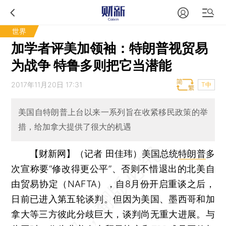
世界
加学者评美加领袖：特朗普视贸易
为战争 特鲁多则把它当潜能
2017年11月20日 17:31
T中
美国自特朗普上台以来一系列旨在收紧移民政策的举
措，给加拿大提供了很大的机遇
【财新网】（记者 田佳玮）
美国总统
特朗普
多
次宣称要“修改得更公平”、否则不惜退出的北美自
由贸易协定（NAFTA），自8月份开启重谈之后，
日前已进入第五轮谈判。但因为美国、墨西哥和加
拿大等三方彼此分歧巨大，谈判尚无重大进展。与