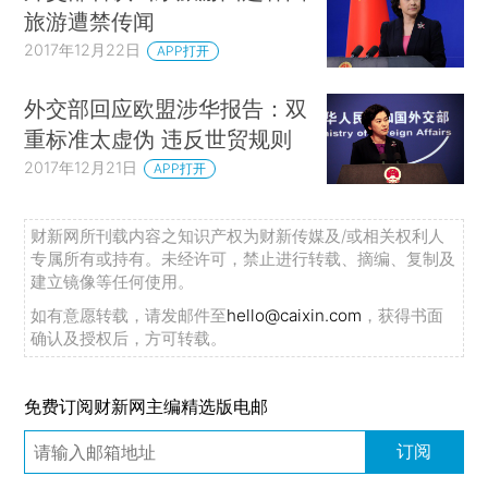
旅游遭禁传闻
2017年12月22日
APP打开
外交部回应欧盟涉华报告：双
重标准太虚伪 违反世贸规则
2017年12月21日
APP打开
财新网所刊载内容之知识产权为财新传媒及/或相关权利人
专属所有或持有。未经许可，禁止进行转载、摘编、复制及
建立镜像等任何使用。
如有意愿转载，请发邮件至
hello@caixin.com
，获得书面
确认及授权后，方可转载。
免费订阅财新网主编精选版电邮
订阅