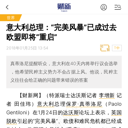
世界
意大利总理：“完美风暴”已成过去
欧盟即将“重启”
2018年01月25日 13:54
T中
真蒂洛尼提醒听众，意大利在40天内将举行议会选举
，他希望民粹主义势力不会占据上风。他说，民粹主
义往往会给正确的问题带来错误的答案
【财新网】（特派瑞士达沃斯记者
李增新
记
者 田佳玮）
意大利
总理
保罗·真蒂洛尼
（Paolo
Gentiloni）在1月24日的
达沃斯
论坛上表示，
英国
脱欧
引起的“完美风暴”、欧债和难民危机都已经成