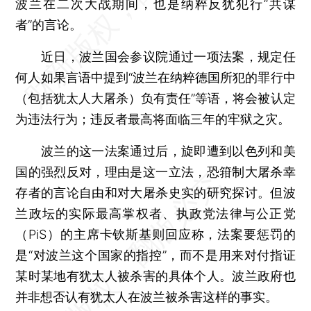
波兰在二次大战期间，也是纳粹反犹犯行“共谋
者”的言论。
近日，波兰国会参议院通过一项法案，规定任
何人如果言语中提到“波兰在纳粹德国所犯的罪行中
（包括犹太人大屠杀）负有责任”等语，将会被认定
为违法行为；违反者最高将面临三年的牢狱之灾。
波兰的这一法案通过后，旋即遭到以色列和美
国的强烈反对，理由是这一立法，恐箝制大屠杀幸
存者的言论自由和对大屠杀史实的研究探讨。但波
兰政坛的实际最高掌权者、执政党法律与公正党
（PiS）的主席卡钦斯基则回应称，法案要惩罚的
是“对波兰这个国家的指控”，而不是用来对付指证
某时某地有犹太人被杀害的具体个人。波兰政府也
并非想否认有犹太人在波兰被杀害这样的事实。