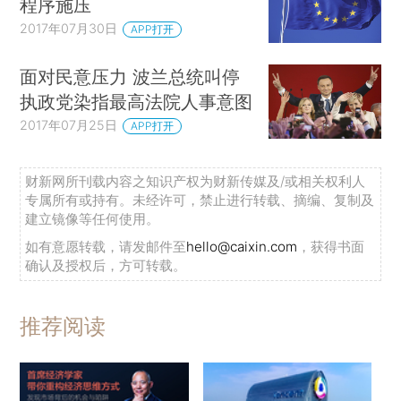
程序施压
2017年07月30日
APP打开
面对民意压力 波兰总统叫停
执政党染指最高法院人事意图
2017年07月25日
APP打开
财新网所刊载内容之知识产权为财新传媒及/或相关权利人
专属所有或持有。未经许可，禁止进行转载、摘编、复制及
建立镜像等任何使用。
如有意愿转载，请发邮件至
hello@caixin.com
，获得书面
确认及授权后，方可转载。
推荐阅读