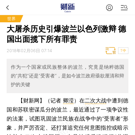
世界
大屠杀历史引爆波兰以色列激辩 德
国出面揽下所有罪责
2018年02月06日 07:14
T中
作为一个国家或民族整体的波兰，究竟是纳粹德国
的“共犯”还是“受害者”，是如今波兰政府亟欲厘清和辩
护的关键
【财新网】（记者
卿滢
）
在
二次大战
中遭到德
国和苏联密谋瓜分的波兰，最近通过了一项争议性
的法案，试图巩固波兰民族在战争中的“受害者”形
象，并严厉否定、还打算追究任何意图指控或暗示