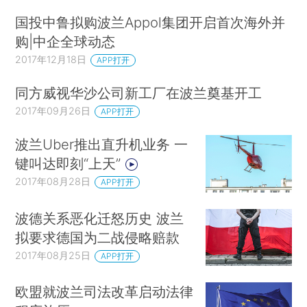
国投中鲁拟购波兰Appol集团开启首次海外并
购|中企全球动态
2017年12月18日
APP打开
同方威视华沙公司新工厂在波兰奠基开工
2017年09月26日
APP打开
波兰Uber推出直升机业务 一
键叫达即刻“上天”
2017年08月28日
APP打开
波德关系恶化迁怒历史 波兰
拟要求德国为二战侵略赔款
2017年08月25日
APP打开
欧盟就波兰司法改革启动法律