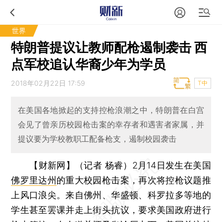
世界
特朗普提议让教师配枪遏制袭击 西
点军校追认华裔少年为学员
2018年02月22日 17:59
T中
在美国各地掀起的支持控枪浪潮之中，特朗普在白宫
会见了曾亲历校园枪击案的幸存者和遇害者家属，并
提议要为学校教职工配备枪支，遏制校园袭击
【财新网】（记者 杨睿）
2月14日发生在美国
佛罗里达州
的重大校园枪击案，再次将控枪议题推
上风口浪尖。来自佛州、华盛顿、科罗拉多等地的
学生甚至罢课并走上街头抗议，要求美国政府进行