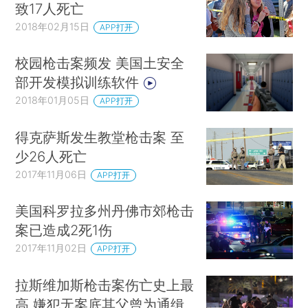
致17人死亡
2018年02月15日
APP打开
校园枪击案频发 美国土安全
部开发模拟训练软件
2018年01月05日
APP打开
得克萨斯发生教堂枪击案 至
少26人死亡
2017年11月06日
APP打开
美国科罗拉多州丹佛市郊枪击
案已造成2死1伤
2017年11月02日
APP打开
拉斯维加斯枪击案伤亡史上最
高 嫌犯无案底其父曾为通缉