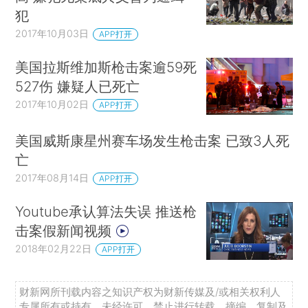
犯
2017年10月03日
APP打开
美国拉斯维加斯枪击案逾59死
527伤 嫌疑人已死亡
2017年10月02日
APP打开
美国威斯康星州赛车场发生枪击案 已致3人死
亡
2017年08月14日
APP打开
Youtube承认算法失误 推送枪
击案假新闻视频
2018年02月22日
APP打开
财新网所刊载内容之知识产权为财新传媒及/或相关权利人
专属所有或持有。未经许可，禁止进行转载、摘编、复制及