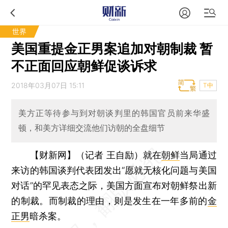
世界
美国重提金正男案追加对朝制裁 暂
不正面回应朝鲜促谈诉求
2018年03月07日 15:11
T中
美方正等待参与到对朝谈判里的韩国官员前来华盛
顿，和美方详细交流他们访朝的全盘细节
【财新网】（记者 王自励）
就在
朝鲜
当局通过
来访的韩国谈判代表团发出“愿就无核化问题与美国
对话”的罕见表态之际，美国方面宣布对朝鲜祭出新
的制裁。而制裁的理由，则是发生在一年多前的
金
正男
暗杀案。