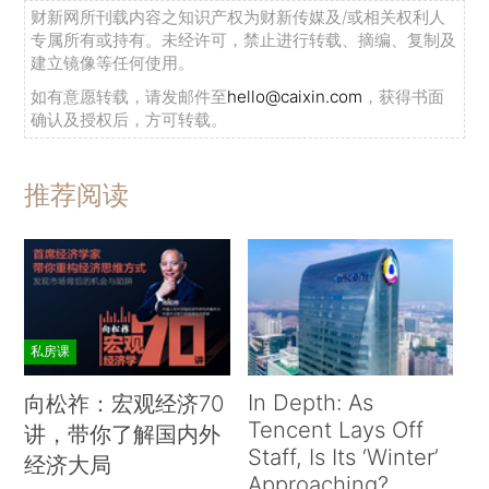
财新网所刊载内容之知识产权为财新传媒及/或相关权利人
专属所有或持有。未经许可，禁止进行转载、摘编、复制及
建立镜像等任何使用。
如有意愿转载，请发邮件至
hello@caixin.com
，获得书面
确认及授权后，方可转载。
推荐阅读
私房课
In Depth: As
向松祚：宏观经济70
Tencent Lays Off
讲，带你了解国内外
Staff, Is Its ‘Winter’
经济大局
Approaching?