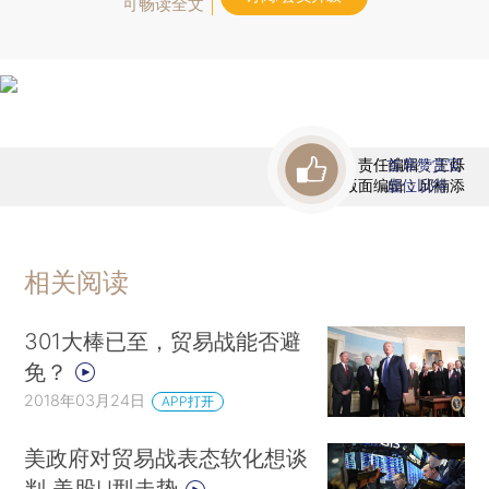
可畅读全文
责任编辑：王烁
首席赞赏官
版面编辑：邱楠添
虚位以待
相关阅读
301大棒已至，贸易战能否避
免？
2018年03月24日
APP打开
美政府对贸易战表态软化想谈
判 美股U型走势