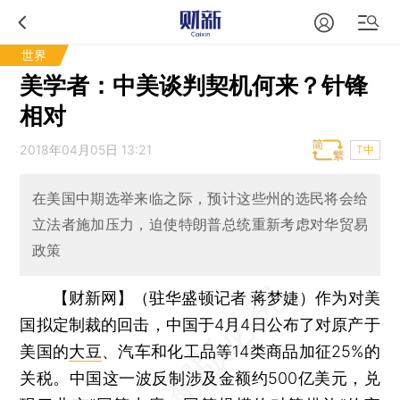
世界
美学者：中美谈判契机何来？针锋
相对
2018年04月05日 13:21
T中
在美国中期选举来临之际，预计这些州的选民将会给
立法者施加压力，迫使特朗普总统重新考虑对华贸易
政策
【财新网】（驻华盛顿记者 蒋梦婕）
作为对美
国拟定制裁的回击，中国于4月4日公布了对原产于
美国的
大豆
、汽车和化工品等14类商品加征25%的
关税。中国这一波反制涉及金额约500亿美元，兑