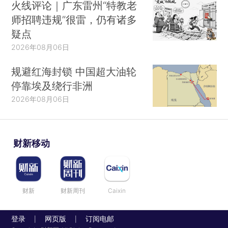
火线评论｜广东雷州“特教老
师招聘违规”很雷，仍有诸多
疑点
2026年08月06日
规避红海封锁 中国超大油轮
停靠埃及绕行非洲
2026年08月06日
财新移动
财新
财新周刊
Caixin
登录
网页版
订阅电邮
|
|