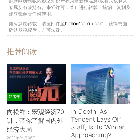
财新网所刊载内容之知识产权为财新传媒及/或相关权利人
专属所有或持有。未经许可，禁止进行转载、摘编、复制及
建立镜像等任何使用。
如有意愿转载，请发邮件至
hello@caixin.com
，获得书面
确认及授权后，方可转载。
推荐阅读
私房课
In Depth: As
向松祚：宏观经济70
Tencent Lays Off
讲，带你了解国内外
Staff, Is Its ‘Winter’
经济大局
Approaching?
2022年04月06日