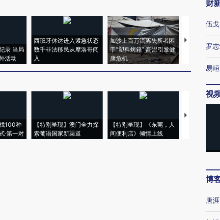
财
伍戈
西班牙休达进入紧急状态
加沙上百万流离失所者困
视线｜HYR
罗志
纪录 当局
数千非法移民从摩洛哥闯
于“塑料烤箱” 高温引发健
术：是什么
外活动
入
康危机
心“花钱找虐
易峘
视
【推广】走
找100种
【特别呈现】澳门全力探
【特别呈现】《东莞，人
会，让数智科
式·第一对
索葡语国家新渠道
间便利店》倾情上线
业
博
唐涯