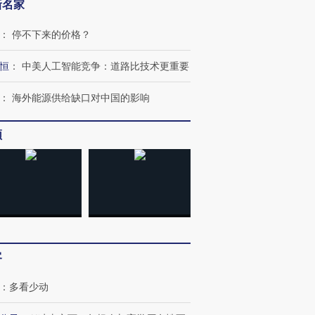
新名家
：
停不下来的价格？
OX的吸金
马航飞行员跨国走私7万
视线｜被称为“蟑螂”的印
恒
：
中美人工智能竞争：道路比技术更重要
让中产们甘
粒摇头丸 尿检体内含3种
度Z世代 用街头抗争将教
秘鲁纳斯
”？
毒品
育部长拱下台
13人遇难
：
海外能源供给缺口对中国的影响
频
进第四届链博
【商旅对话】华住集团
技“链”接产
【特别呈现】寻找100种
CFO：不靠规模取胜，华
【特别呈
有意思的生活方式·第三对
住三大增长引擎是什么？
有意思的
客
：
多看少动