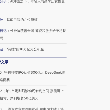
分子
：
AI冲击之下，年轻人与高学历女性更
坤
：
耳闻目睹的几位律师
日记
：
长护险覆盖全国 筹资和服务给予将持
码
波
：
“沉睡”的10万亿元公积金
新文章
0
宇树科技IPO估值600亿元 DeepSeek参
略配售
22
油气市场剧烈波动现套利空间 嘉能可上
扭亏、净利增超50亿美元
6
贝恩资本宣布收购贡茶 在中国大陆无法