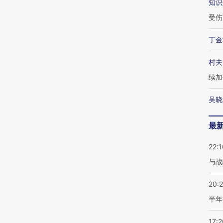
知识
受伤
丁金
村夫
续加
吴晓
最
22:1
与战
20:
半年
17:2