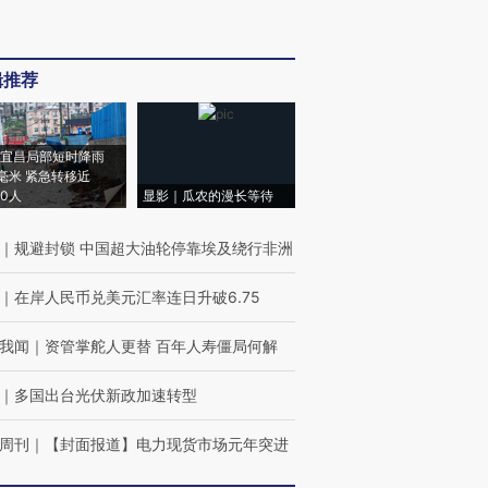
辑推荐
宜昌局部短时降雨
8毫米 紧急转移近
00人
显影｜瓜农的漫长等待
｜
规避封锁 中国超大油轮停靠埃及绕行非洲
｜
在岸人民币兑美元汇率连日升破6.75
我闻
｜
资管掌舵人更替 百年人寿僵局何解
｜
多国出台光伏新政加速转型
周刊
｜
【封面报道】电力现货市场元年突进