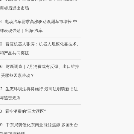
商标后退出市场
6
电动汽车需求高涨驱动澳洲车市增长 中
牌表现强劲｜出海·汽车
00
普渡机器人张涛：机器人规模化靠技术、
和产品共同突破
56
财新调查｜7月消费或有反弹、出口维持
 受哪些因素带动？
42
生态环境法典将施行 最高法明确新旧法
与追责规则
0
看空消费的“三大误区”
59
中东局势催化东南亚能源焦虑 多国出台
新政加速转型