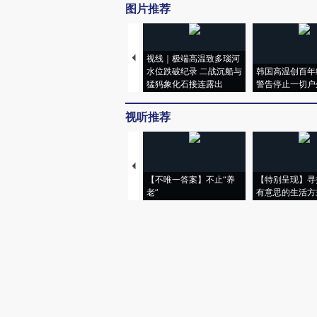
图片推荐
视线｜极端高温致多瑙河
水位跌破纪录 二战沉船与
韩国高温创百年
猛犸象化石接连露出
警告停止一切户
视听推荐
【不唯一答案】不止“养
【特别呈现】寻
老”
有意思的生活方