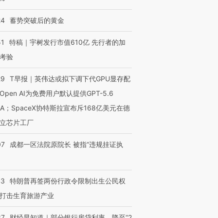
24
蓄势突破后的黄金
51
特稿｜宇树发行市值610亿 先行者的加
考验
29
T早报｜英伟达或拟下调下代GPU显存配
Open AI为免费用户默认提供GPT-5.6
NA；SpaceX协特斯拉宣布斥168亿美元在德
立芯片工厂
07
成都一区法院原院长 被指“违规挂证执
43
特朗普再签两份行政令限制出生公民权
打击生育旅游产业
37
财经早知道｜部分银行房贷利率，降至“2