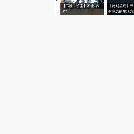
【不唯一答案】不止“养
【特别呈现】寻
老”
有意思的生活方