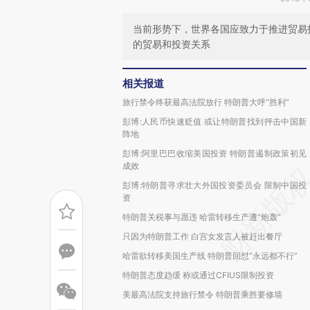
当前形势下，世界各国应致力于推进贸易
的贸易和投资关系
相关报道
旅行禁令终获最高法院放行 特朗普大呼“胜利”
彭博:人民币快速贬值 或让特朗普找到抨击中国新
阵地
彭博:阿里巴巴收缩美国投资 特朗普遏制政策初见
成效
彭博:特朗普寻求壮大外国投资委员会 限制中国投
资
特朗普关税事与愿违 哈雷转移生产遭“炮轰”
只因为特朗普工作 白宫女发言人被赶出餐厅
哈雷欲转移美国生产线 特朗普回怼“永远都不行”
特朗普态度趋缓 称或通过CFIUS限制投资
美最高法院支持旅行禁令 特朗普乘胜要修墙