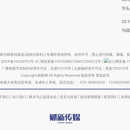
字头
22:1
与战
权为财新传媒及/或相关权利人专属所有或持有。未经许可，禁止进行转载、摘编、
京ICP备10026701号-8
|
网信算备110105862729401250013号
|
京公网安备 11
广播电视节目制作经营许可证：京第01015号
|
出版物经营许可证：第直100013号
Copyright 财新网 All Rights Reserved 版权所有 复制必究
害信息举报、未成年人举报、谣言信息）：010-85905050 13195200605 举报邮
于我们
|
加入我们
|
啄木鸟公益基金会
|
意见与反馈
|
提供新闻线索
|
联系我们
|
友情