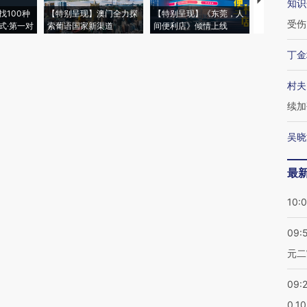
【推广】走
知识
找100种
【特别呈现】澳门全力探
【特别呈现】《东莞，人
会，让数智科
受伤
式·第一对
索葡语国家新渠道
间便利店》倾情上线
业
丁金
村夫
续加
吴晓
最
10:
09:
元二
09:
0.1