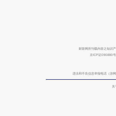
财新网所刊载内容之知识产
京ICP证090880号
违法和不良信息举报电话（涉网络暴力有
关