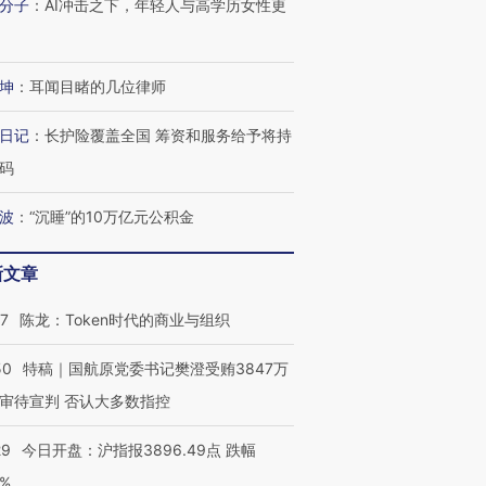
进第四届链博
【商旅对话】华住集团
分子
：
AI冲击之下，年轻人与高学历女性更
技“链”接产
【特别呈现】寻找100种
CFO：不靠规模取胜，华
【特别呈
有意思的生活方式·第三对
住三大增长引擎是什么？
有意思的
坤
：
耳闻目睹的几位律师
日记
：
长护险覆盖全国 筹资和服务给予将持
码
波
：
“沉睡”的10万亿元公积金
新文章
07
陈龙：Token时代的商业与组织
50
特稿｜国航原党委书记樊澄受贿3847万
审待宣判 否认大多数指控
29
今日开盘：沪指报3896.49点 跌幅
0%