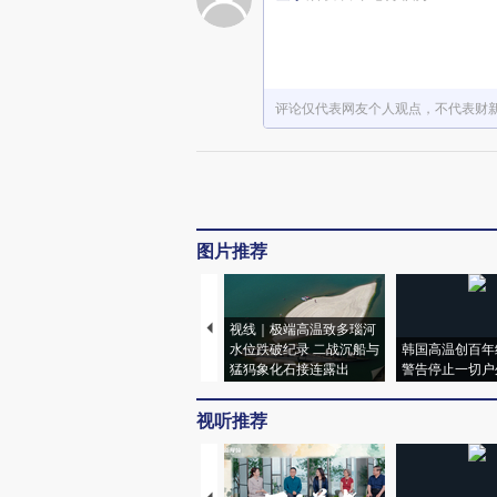
评论仅代表网友个人观点，不代表财
图片推荐
视线｜极端高温致多瑙河
水位跌破纪录 二战沉船与
韩国高温创百年
猛犸象化石接连露出
警告停止一切户
视听推荐