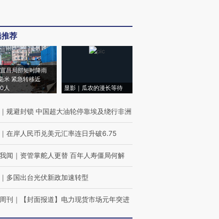
辑推荐
宜昌局部短时降雨
8毫米 紧急转移近
00人
显影｜瓜农的漫长等待
｜
规避封锁 中国超大油轮停靠埃及绕行非洲
｜
在岸人民币兑美元汇率连日升破6.75
我闻
｜
资管掌舵人更替 百年人寿僵局何解
｜
多国出台光伏新政加速转型
周刊
｜
【封面报道】电力现货市场元年突进