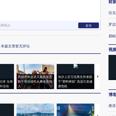
财
伍戈
罗志
新网观点
发布
易峘
本篇文章暂无评论
视
西班牙休达进入紧急状态
加沙上百万流离失所者困
视线｜HYR
纪录 当局
数千非法移民从摩洛哥闯
于“塑料烤箱” 高温引发健
术：是什么
外活动
入
康危机
心“花钱找虐
博
唐涯