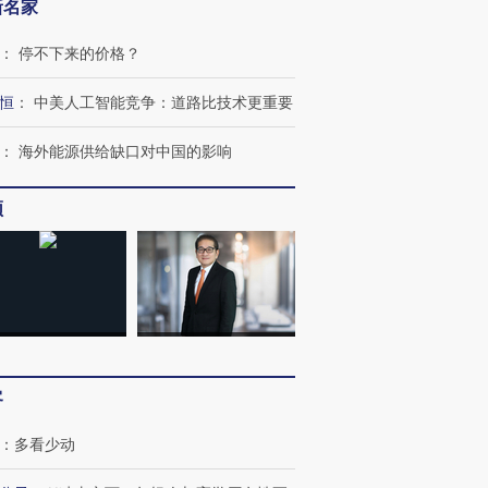
新名家
：
停不下来的价格？
恒
：
中美人工智能竞争：道路比技术更重要
：
海外能源供给缺口对中国的影响
频
OX的吸金
马航飞行员跨国走私7万
视线｜被称为“蟑螂”的印
让中产们甘
粒摇头丸 尿检体内含3种
度Z世代 用街头抗争将教
秘鲁纳斯
”？
毒品
育部长拱下台
13人遇难
客
：
多看少动