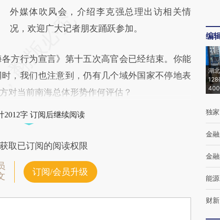
外媒体吹风会，介绍李克强总理出访相关情
况，欢迎广大记者朋友踊跃参加。
编
海各方行为宣言》第十五次高官会已经结束。你能
湖北
同时，我们也注意到，仍有几个域外国家不停地表
12
40
方对当前南海总体形势作何评估？
独家
2012字 订阅后继续阅读
金融
获取已订阅的阅读权限
金融
员
订阅/会员升级
文
能源
财新