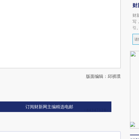
财
财
写
引
版面编辑：邱祺璞
订阅财新网主编精选电邮