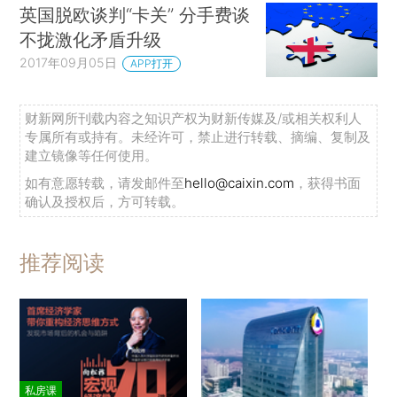
英国脱欧谈判“卡关” 分手费谈
不拢激化矛盾升级
2017年09月05日
APP打开
财新网所刊载内容之知识产权为财新传媒及/或相关权利人
专属所有或持有。未经许可，禁止进行转载、摘编、复制及
建立镜像等任何使用。
如有意愿转载，请发邮件至
hello@caixin.com
，获得书面
确认及授权后，方可转载。
推荐阅读
私房课