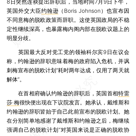
8日突然连袂提出辞职后，当地时间7月9日下午，
英国外交大臣
约翰逊
（Boris Johnson）也宣布因
不同意梅的脱欧政策而辞职。这使英国政局的不稳
定性继续深高，也暴露梅内阁内部在脱欧议题上的
明显分歧。
英国最大反对党工党的领袖科尔宾9日在议会
称，约翰逊的辞职意味着梅的政府陷入危机，并讽
刺梅宣布的脱欧计划“耗时两年达成，仅用了两天就
解体”。
在首相府确认约翰逊的辞职后，英国首相
特雷
莎·梅
很快便出现在下议院发言。她承认，戴维斯和
约翰逊的辞职皆始于自己此前宣布的脱欧计划。她
在分别简单地感谢了戴维斯和约翰逊之后，梅继续
强调自己的脱欧计划“对英国来说是正确的脱欧协