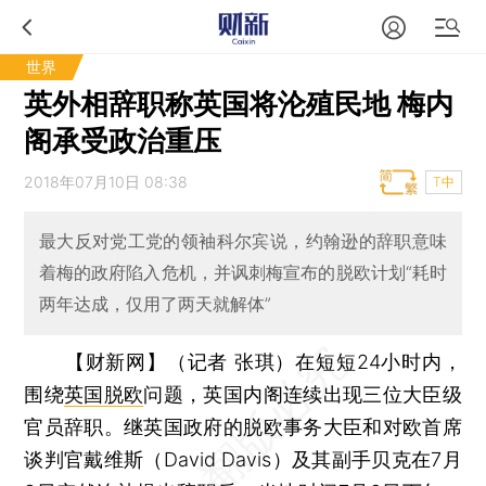
世界
英外相辞职称英国将沦殖民地 梅内
阁承受​政治​重压
2018年07月10日 08:38
T中
最大反对党工党的领袖科尔宾说，约翰逊的辞职意味
着梅的政府陷入危机，并讽刺梅宣布的脱欧计划“耗时
两年达成，仅用了两天就解体”
【财新网】（记者 张琪）
在短短24小时内，
围绕
英国脱欧
问题，英国内阁连续出现三位大臣级
官员辞职。继英国政府的脱欧事务大臣和对欧首席
谈判官戴维斯（David Davis）及其副手贝克在7月