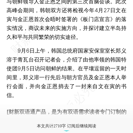
与朝鲜领导人金正恩之间的第三次首脑会谈。此次
高峰会期间，韩朝双方还将检视今年4月27日文在
寅与金正恩首次会晤时签署的《板门店宣言》的落
实情况，商议未来的实施方向，并探讨建立半岛持
久和平与共同繁荣的切实途径。
9月6日上午，韩国总统府国家安保室室长郑义
溶于青瓦台召开记者会，介绍了由他率领的韩国特
使团9月5日访问朝鲜的结果。在平壤逗留的一天时
间里，郑义溶一行先后与朝方官员及金正恩本人举
行会面，并向金正恩捎去了一封来自文在寅的书
信。
[财新双语通产品，是为有双语需求读者专门订制的
优惠产品，
按此可享超值优惠订阅
。]
本文共计2710字 订阅后继续阅读