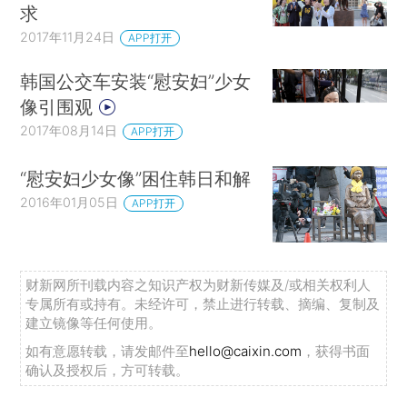
求
2017年11月24日
APP打开
韩国公交车安装“慰安妇”少女
像引围观
2017年08月14日
APP打开
“慰安妇少女像”困住韩日和解
2016年01月05日
APP打开
财新网所刊载内容之知识产权为财新传媒及/或相关权利人
专属所有或持有。未经许可，禁止进行转载、摘编、复制及
建立镜像等任何使用。
如有意愿转载，请发邮件至
hello@caixin.com
，获得书面
确认及授权后，方可转载。