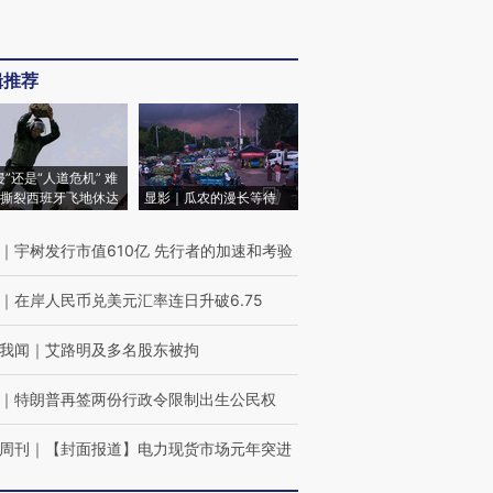
辑推荐
侵”还是“人道危机” 难
撕裂西班牙飞地休达
显影｜瓜农的漫长等待
｜
宇树发行市值610亿 先行者的加速和考验
｜
在岸人民币兑美元汇率连日升破6.75
我闻
｜
艾路明及多名股东被拘
｜
特朗普再签两份行政令限制出生公民权
周刊
｜
【封面报道】电力现货市场元年突进