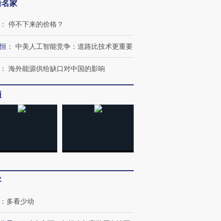
新名家
：
停不下来的价格？
恒
：
中美人工智能竞争：道路比技术更重要
：
海外能源供给缺口对中国的影响
频
跨国走私7万
视线｜被称为“蟑螂”的印
视线｜“入侵”还是“人道危
检体内含3种
度Z世代 用街头抗争将教
机”？难民潮撕裂西班牙
秘鲁纳斯
育部长拱下台
飞地休达
13人遇难
进第四届链博
【商旅对话】华住集团
客
技“链”接产
【特别呈现】寻找100种
CFO：不靠规模取胜，华
【特别呈
有意思的生活方式·第三对
住三大增长引擎是什么？
有意思的
：
多看少动