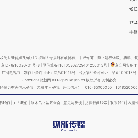
候任
17:
手祖
权为财新传媒及/或相关权利人专属所有或持有。未经许可，禁止进行转载、摘编、
京ICP备10026701号-8
|
网信算备110105862729401250013号
|
京公网安备 11
广播电视节目制作经营许可证：京第01015号
|
出版物经营许可证：第直100013号
Copyright 财新网 All Rights Reserved 版权所有 复制必究
害信息举报、未成年人举报、谣言信息）：010-85905050 13195200605 举报邮
于我们
|
加入我们
|
啄木鸟公益基金会
|
意见与反馈
|
提供新闻线索
|
联系我们
|
友情