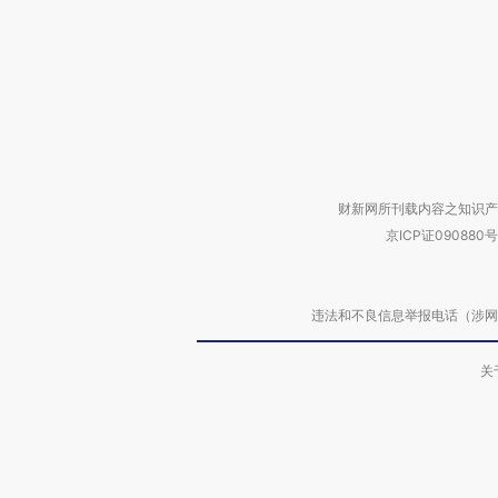
财新网所刊载内容之知识产
京ICP证090880号
违法和不良信息举报电话（涉网络暴力有
关