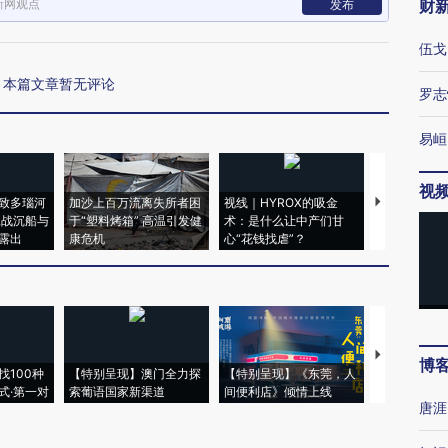
新网观点
财
发布
伍戈
本篇文章暂无评论
罗志
易峘
视
致多瑙河
加沙上百万流离失所者困
视线｜HYROX的吸金
马航飞行员
二战沉船与
于“塑料烤箱” 高温引发健
术：是什么让中产们甘
粒摇头丸 尿
露出
康危机
心“花钱找虐”？
毒品
【推广】走
博
找100种
【特别呈现】澳门全力探
【特别呈现】《东莞，人
会，让数智科
式·第一对
索葡语国家新渠道
间便利店》倾情上线
业
唐涯