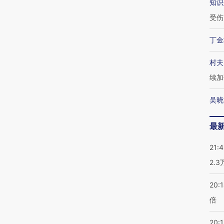
知识
受伤
丁金
村夫
续加
吴晓
最
21:
2.
20:
倍
20:1