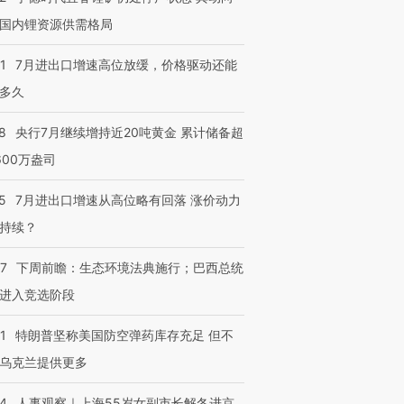
国内锂资源供需格局
1
7月进出口增速高位放缓，价格驱动还能
多久
8
央行7月继续增持近20吨黄金 累计储备超
600万盎司
5
7月进出口增速从高位略有回落 涨价动力
持续？
07
下周前瞻：生态环境法典施行；巴西总统
进入竞选阶段
1
特朗普坚称美国防空弹药库存充足 但不
乌克兰提供更多
24
人事观察｜上海55岁女副市长解冬进京