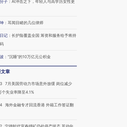
分子
：
AI冲击之下，年轻人与高学历女性更
坤
：
耳闻目睹的几位律师
日记
：
长护险覆盖全国 筹资和服务给予将持
码
波
：
“沉睡”的10万亿元公积金
新文章
43
7月美国劳动力市场意外放缓 岗位减少
3万个失业率降至4.1%
14
海外金融专才回流香港 外籍工作签证翻
2
宁德时代宜春锂矿仍处停产状态 其动向