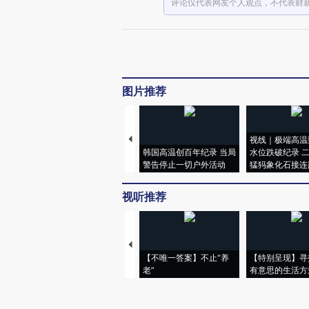
评论仅代表网友个人观点，不代表财
图片推荐
视线｜极端高温
韩国高温创百年纪录 当局
水位跌破纪录 
警告停止一切户外活动
猛犸象化石接连
视听推荐
【不唯一答案】不止“养
【特别呈现】寻
老”
有意思的生活方