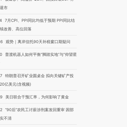
退市
4
7月CPI、PPI同比均低于预期 PPI同比结
续改善、高位回落
46
观势｜离岸信托90天补税窗口期疑问
00
普渡机器人如何平衡“脚踏实地”与“仰望星
？
57
特朗普召开矿业圆桌会 拟向关键矿产投
20亿美元(含视频)
09
美日联合干预汇率，为何影响了黄金
32
“90后”农民工讨薪涉刑案发回重审 因部
实不清