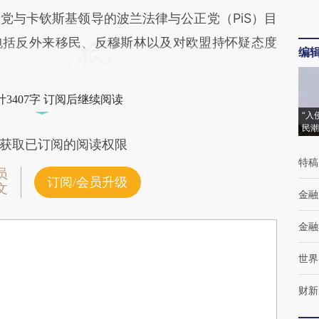
与卡钦斯基领导的波兰法律与公正党（PiS）目
包括反外来移民、反穆斯林以及对欧盟持怀疑态度
编
3407字 订阅后继续阅读
“入
民潮
获取已订阅的阅读权限
特稿
员
订阅/会员升级
文
金融
金融
世界
财新