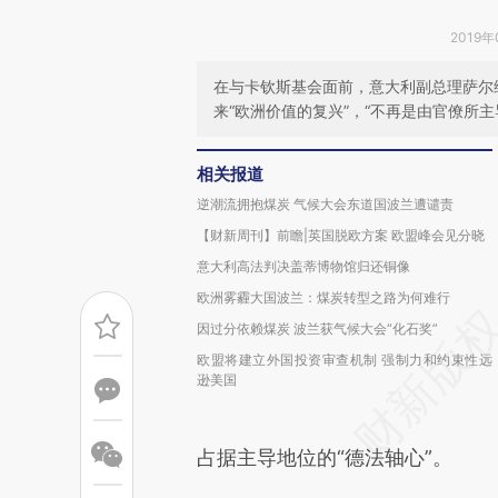
2019年
在与卡钦斯基会面前，意大利副总理萨尔维
来“欧洲价值的复兴”，“不再是由官僚所主
相关报道
逆潮流拥抱煤炭 气候大会东道国波兰遭谴责
【财新周刊】前瞻|英国脱欧方案 欧盟峰会见分晓
意大利高法判决盖蒂博物馆归还铜像
欧洲雾霾大国波兰：煤炭转型之路为何难行
因过分依赖煤炭 波兰获气候大会“化石奖”
欧盟将建立外国投资审查机制 强制力和约束性远
逊美国
占据主导地位的“德法轴心”。