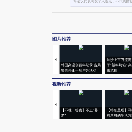
评论仅代表网友个人观点，不代表财
图片推荐
加沙上百万流离
韩国高温创百年纪录 当局
于“塑料烤箱” 
警告停止一切户外活动
康危机
视听推荐
【不唯一答案】不止“养
【特别呈现】寻
老”
有意思的生活方