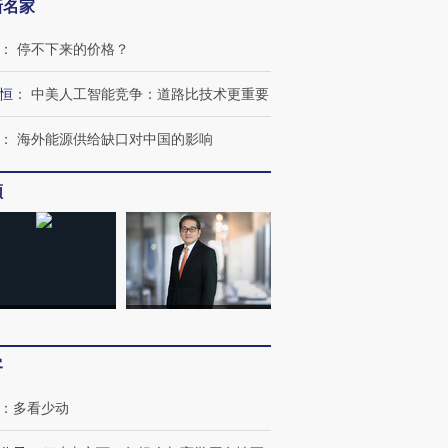
新名家
：
停不下来的价格？
恒
：
中美人工智能竞争：道路比技术更重要
：
海外能源供给缺口对中国的影响
频
”还是“人道危
湖北宜昌局部短时降雨
哈尔滨遭遇短时极端强降
撕裂西班牙
128毫米 紧急转移近
雨 3小时累计雨量超80毫
秘鲁纳斯
4000人
米
13人遇难
进第四届链博
【商旅对话】华住集团
客
技“链”接产
【特别呈现】寻找100种
CFO：不靠规模取胜，华
【特别呈
有意思的生活方式·第三对
住三大增长引擎是什么？
有意思的
：
多看少动