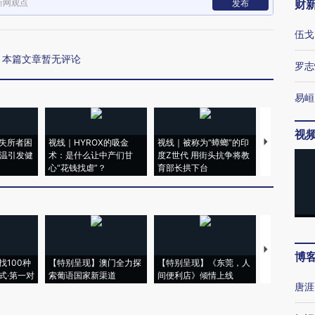
新网观点
财
发布
伍戈
本篇文章暂无评论
罗志
易峘
视
失所者困
视线｜HYROX的吸金
视线｜被称为“蟑螂”的印
视线｜“入侵
高温引发健
术：是什么让中产们甘
度Z世代 用街头抗争将教
机”？难民潮
心“花钱找虐”？
育部长拱下台
飞地休达
【推广】走
博
找100种
【特别呈现】澳门全力探
【特别呈现】《东莞，人
会，让数智科
式·第一对
索葡语国家新渠道
间便利店》倾情上线
业
唐涯