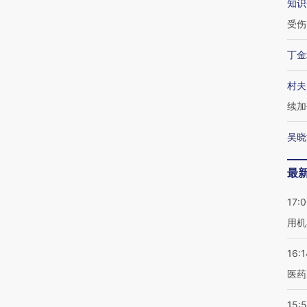
知识
受伤
丁金
村夫
续加
吴晓
最
17:
用机
16:1
医药
15:5