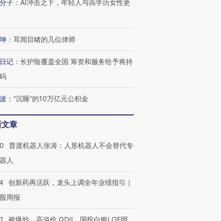
分子
：
AI冲击之下，年轻人与高学历女性更
坤
：
耳闻目睹的几位律师
日记
：
长护险覆盖全国 筹资和服务给予将持
码
波
：
“沉睡”的10万亿元公积金
新文章
00
普渡机器人张涛：人形机器人不会替代专
器人
4
创新药再活跃，龙头上调全年业绩指引｜
股周报
1
被爆炒、高溢价 QDII、国投白银LOF明