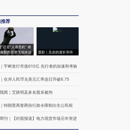
辑推荐
侵”还是“人道危机” 难
撕裂西班牙飞地休达
显影｜瓜农的漫长等待
｜
宇树发行市值610亿 先行者的加速和考验
｜
在岸人民币兑美元汇率连日升破6.75
我闻
｜
艾路明及多名股东被拘
｜
特朗普再签两份行政令限制出生公民权
周刊
｜
【封面报道】电力现货市场元年突进