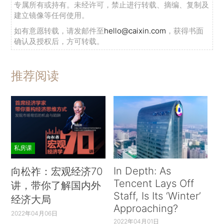
专属所有或持有。未经许可，禁止进行转载、摘编、复制及
建立镜像等任何使用。
如有意愿转载，请发邮件至
hello@caixin.com
，获得书面
确认及授权后，方可转载。
推荐阅读
私房课
In Depth: As
向松祚：宏观经济70
Tencent Lays Off
讲，带你了解国内外
Staff, Is Its ‘Winter’
经济大局
Approaching?
2022年04月06日
2022年04月01日