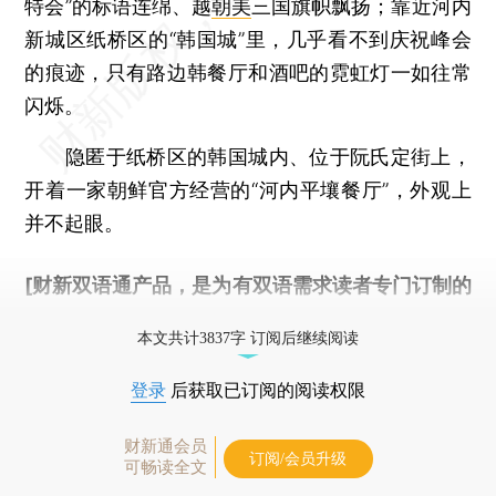
特会”的标语连绵、越
朝美
三国旗帜飘扬；靠近河内
新城区纸桥区的“韩国城”里，几乎看不到庆祝峰会
的痕迹，只有路边韩餐厅和酒吧的霓虹灯一如往常
闪烁。
隐匿于纸桥区的韩国城内、位于阮氏定街上，
开着一家朝鲜官方经营的“河内平壤餐厅”，外观上
并不起眼。
[财新双语通产品，是为有双语需求读者专门订制的
优惠产品，
按此可享超值优惠订阅
。]
本文共计3837字 订阅后继续阅读
登录
后获取已订阅的阅读权限
财新通会员
订阅/会员升级
可畅读全文