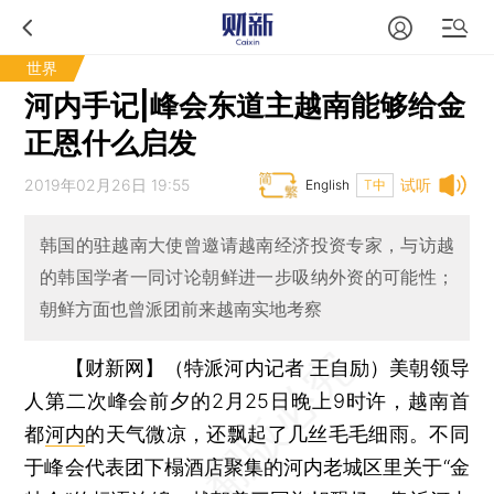
世界
河内手记|峰会东道主越南能够给金
正恩什么启发
2019年02月26日 19:55
试听
English
T中
韩国的驻越南大使曾邀请越南经济投资专家，与访越
的韩国学者一同讨论朝鲜进一步吸纳外资的可能性；
朝鲜方面也曾派团前来越南实地考察
【财新网】（特派河内记者 王自励）
美朝领导
人第二次峰会前夕的2月25日晚上9时许，越南首
都
河内
的天气微凉，还飘起了几丝毛毛细雨。不同
于峰会代表团下榻酒店聚集的河内老城区里关于“金