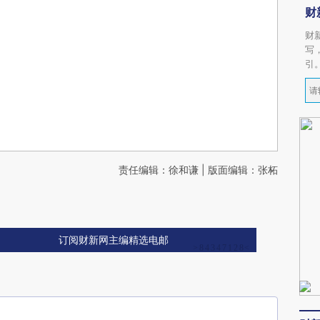
财
财
写
引
责任编辑：徐和谦 | 版面编辑：张柘
订阅财新网主编精选电邮