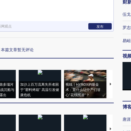
财
伍戈
新网观点
发布
罗志
易峘
本篇文章暂无评论
视
致多瑙河
加沙上百万流离失所者困
视线｜HYROX的吸金
马航飞行员
二战沉船与
于“塑料烤箱” 高温引发健
术：是什么让中产们甘
粒摇头丸 尿
露出
康危机
心“花钱找虐”？
毒品
博
唐涯
【推广】走