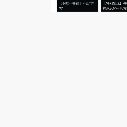
【不唯一答案】不止“养
【特别呈现】寻
老”
有意思的生活方