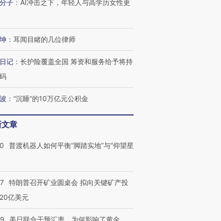
分子
：
AI冲击之下，年轻人与高学历女性更
技“链”接产
【特别呈现】寻找100种
CFO：不靠规模取胜，华
【特别呈
有意思的生活方式·第三对
住三大增长引擎是什么？
有意思的
坤
：
耳闻目睹的几位律师
日记
：
长护险覆盖全国 筹资和服务给予将持
码
波
：
“沉睡”的10万亿元公积金
新文章
00
普渡机器人如何平衡“脚踏实地”与“仰望星
？
57
特朗普召开矿业圆桌会 拟向关键矿产投
20亿美元
09
美日联合干预汇率，为何影响了黄金