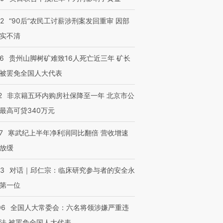
32
“90后”农民工讨薪涉刑案发回重审 因部
实不清
36
贵州山脚树矿难致16人死亡近三年 矿长
被罢免全国人大代表
2
非京籍五环内购房社保降至一年 北京市公
最高可贷340万元
7
寒武纪上半年净利润同比翻倍 营收增速
放缓
53
对话｜邱仁宗：临床研究参与者的安全永
第一位
06
全国人大常委会：六名将领涉嫌严重违
法 被罢免全国人大代表