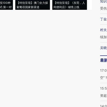
知识
找100种
【特别呈现】澳门全力探
【特别呈现】《东莞，人
会，让数智科
式·第一对
索葡语国家新渠道
间便利店》倾情上线
业
受伤
丁金
村夫
续加
吴晓
最
17:
空”
15:
资超
14: