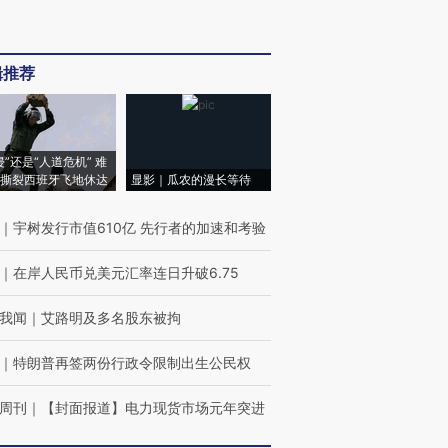
辑推荐
侵”还是“人道危机” 难
撕裂西班牙飞地休达
显影｜瓜农的漫长等待
｜
宇树发行市值610亿 先行者的加速和考验
｜
在岸人民币兑美元汇率连日升破6.75
我闻
｜
艾路明及多名股东被拘
｜
特朗普再签两份行政令限制出生公民权
周刊
｜
【封面报道】电力现货市场元年突进