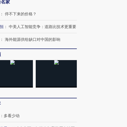
新名家
：
停不下来的价格？
恒
：
中美人工智能竞争：道路比技术更重要
：
海外能源供给缺口对中国的影响
频
跨国走私7万
视线｜被称为“蟑螂”的印
视线｜“入侵”还是“人道危
检体内含3种
度Z世代 用街头抗争将教
机”？难民潮撕裂西班牙
秘鲁纳斯
育部长拱下台
飞地休达
13人遇难
客
：
多看少动
进第四届链博
【商旅对话】华住集团