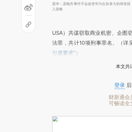
梁华：孟晚舟事件不会改变华为在加拿大的研发投
入策略
USA）共谋窃取商业机密、企图
法罪，共计10项刑事罪名。（详见
引渡要求
”）
本文共计
登录
后
财新通会
可畅读全