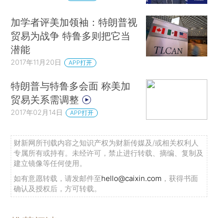
加学者评美加领袖：特朗普视
贸易为战争 特鲁多则把它当
潜能
2017年11月20日
APP打开
特朗普与特鲁多会面 称美加
贸易关系需调整
2017年02月14日
APP打开
财新网所刊载内容之知识产权为财新传媒及/或相关权利人
专属所有或持有。未经许可，禁止进行转载、摘编、复制及
建立镜像等任何使用。
如有意愿转载，请发邮件至
hello@caixin.com
，获得书面
确认及授权后，方可转载。