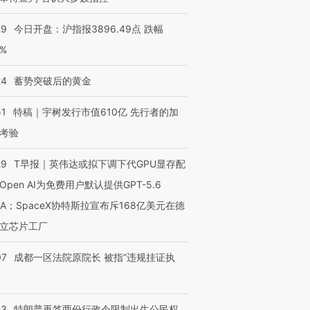
29
今日开盘：沪指报3896.49点 跌幅
0%
24
蓄势突破后的黄金
51
特稿｜宇树发行市值610亿 先行者的加
考验
29
T早报｜英伟达或拟下调下代GPU显存配
Open AI为免费用户默认提供GPT-5.6
NA；SpaceX协特斯拉宣布斥168亿美元在德
立芯片工厂
07
成都一区法院原院长 被指“违规挂证执
43
特朗普再签两份行政令限制出生公民权