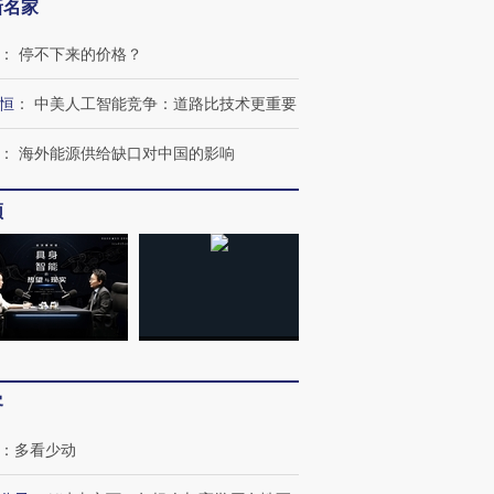
新名家
：
停不下来的价格？
恒
：
中美人工智能竞争：道路比技术更重要
：
海外能源供给缺口对中国的影响
频
OX的吸金
马航飞行员跨国走私7万
视线｜被称为“蟑螂”的印
让中产们甘
粒摇头丸 尿检体内含3种
度Z世代 用街头抗争将教
秘鲁纳斯
”？
毒品
育部长拱下台
13人遇难
进第四届链博
【商旅对话】华住集团
客
技“链”接产
【特别呈现】寻找100种
CFO：不靠规模取胜，华
【特别呈
有意思的生活方式·第三对
住三大增长引擎是什么？
有意思的
：
多看少动