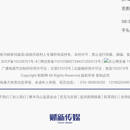
意图
06:
字头
权为财新传媒及/或相关权利人专属所有或持有。未经许可，禁止进行转载、摘编、
京ICP备10026701号-8
|
网信算备110105862729401250013号
|
京公网安备 11
广播电视节目制作经营许可证：京第01015号
|
出版物经营许可证：第直100013号
Copyright 财新网 All Rights Reserved 版权所有 复制必究
害信息举报、未成年人举报、谣言信息）：010-85905050 13195200605 举报邮
于我们
|
加入我们
|
啄木鸟公益基金会
|
意见与反馈
|
提供新闻线索
|
联系我们
|
友情