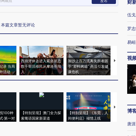
新网观点
发布
财
伍戈
本篇文章暂无评论
罗志
易峘
视
西班牙休达进入紧急状态
加沙上百万流离失所者困
视线｜HYR
纪录 当局
数千非法移民从摩洛哥闯
于“塑料烤箱” 高温引发健
术：是什么
外活动
入
康危机
心“花钱找虐
【推广】走
博
找100种
【特别呈现】澳门全力探
【特别呈现】《东莞，人
会，让数智科
式·第一对
索葡语国家新渠道
间便利店》倾情上线
业
唐涯