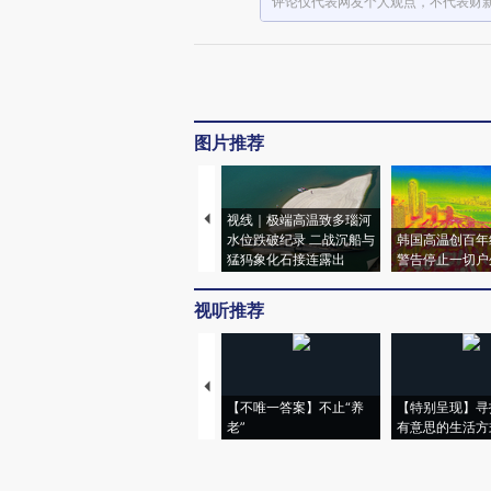
评论仅代表网友个人观点，不代表财
图片推荐
视线｜极端高温致多瑙河
水位跌破纪录 二战沉船与
韩国高温创百年
猛犸象化石接连露出
警告停止一切户
视听推荐
【不唯一答案】不止“养
【特别呈现】寻
老”
有意思的生活方