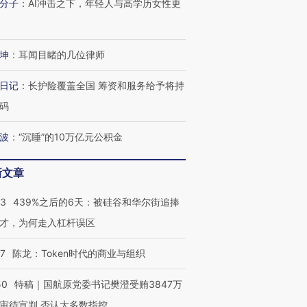
分子
：
AI冲击之下，年轻人与高学历女性更
坤
：
耳闻目睹的几位律师
日记
：
长护险覆盖全国 筹资和服务给予将持
码
波
：
“沉睡”的10万亿元公积金
新文章
53
439%之后的6天：被硅谷和华尔街追捧
才，为何走入杠杆误区
07
陈龙：Token时代的商业与组织
50
特稿｜国航原党委书记樊澄受贿3847万
审待宣判 否认大多数指控