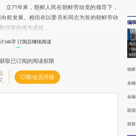
立71年来，朝鲜人民在朝鲜劳动党的领导下，
断向前发展。相信在以委员长同志为首的朝鲜劳动
编
取得新的伟大成就。
计346字 订阅后继续阅读
湖北
12
40
获取已订阅的阅读权限
独家
员
订阅/会员升级
文
金融
金融
能源
财新