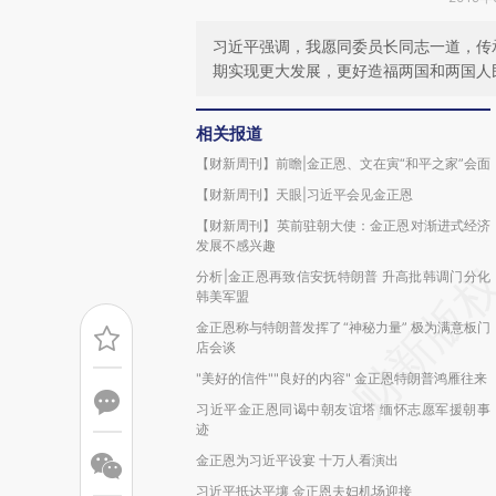
习近平强调，我愿同委员长同志一道，传
期实现更大发展，更好造福两国和两国人
相关报道
【财新周刊】前瞻|金正恩、文在寅“和平之家”会面
【财新周刊】天眼|习近平会见金正恩
【财新周刊】英前驻朝大使：金正恩对渐进式经济
发展不感兴趣
分析|金正恩再致信安抚特朗普 升高批韩调门分化
韩美军盟
金正恩称与特朗普发挥了“神秘力量” 极为满意板门
店会谈
"美好的信件""良好的内容" 金正恩特朗普鸿雁往来
习近平金正恩同谒中朝友谊塔 缅怀志愿军援朝事
迹
金正恩为习近平设宴 十万人看演出
习近平抵达平壤 金正恩夫妇机场迎接