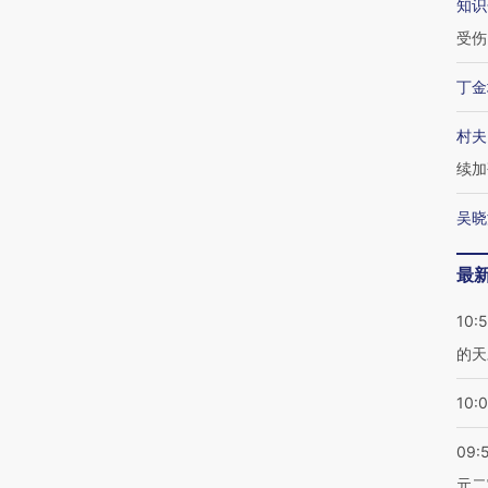
知识
受伤
丁金
村夫
续加
吴晓
最
10:
的天
10:
09:
元二