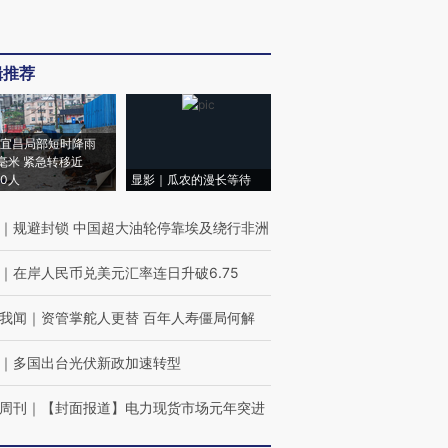
辑推荐
宜昌局部短时降雨
8毫米 紧急转移近
00人
显影｜瓜农的漫长等待
｜
规避封锁 中国超大油轮停靠埃及绕行非洲
｜
在岸人民币兑美元汇率连日升破6.75
我闻
｜
资管掌舵人更替 百年人寿僵局何解
｜
多国出台光伏新政加速转型
周刊
｜
【封面报道】电力现货市场元年突进