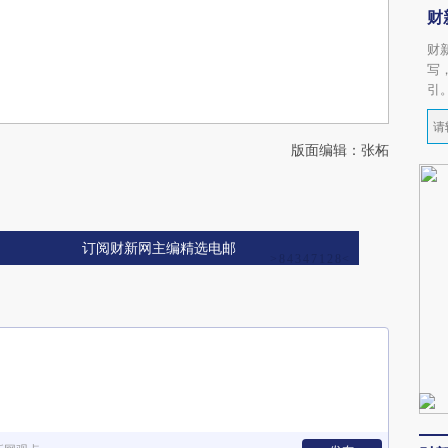
财
财
写
引
版面编辑：张柘
订阅财新网主编精选电邮