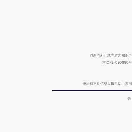
财新网所刊载内容之知识产
京ICP证090880号
违法和不良信息举报电话（涉网络暴力有
关