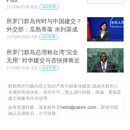
2019年09月18日
APP打开
所罗门群岛何时与中国建交？
外交部：瓜熟蒂落 水到渠成
2019年09月17日
APP打开
所罗门群岛总理称台湾“完全
无用” 对华建交与否抉择将近
2019年09月12日
APP打开
财新网所刊载内容之知识产权为财新传媒及/或相关权利人
专属所有或持有。未经许可，禁止进行转载、摘编、复制及
建立镜像等任何使用。
如有意愿转载，请发邮件至
hello@caixin.com
，获得书面
确认及授权后，方可转载。