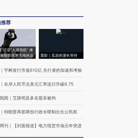
辑推荐
侵”还是“人道危机” 难
撕裂西班牙飞地休达
显影｜瓜农的漫长等待
｜
宇树发行市值610亿 先行者的加速和考验
｜
在岸人民币兑美元汇率连日升破6.75
我闻
｜
艾路明及多名股东被拘
｜
特朗普再签两份行政令限制出生公民权
周刊
｜
【封面报道】电力现货市场元年突进