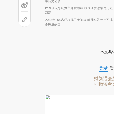
破历史记录
巴西强人总统力主开发雨林 砍伐速度激增达历史
新高
2018年164名环境捍卫者被杀 菲律宾取代巴西成
杀戮最多国
本文共计
登录
后
财新通会
可畅读全