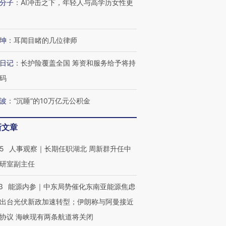
分子
：
AI冲击之下，年轻人与高学历女性更
有意思的生活方式·第三对
住三大增长引擎是什么？
有意思的
坤
：
耳闻目睹的几位律师
日记
：
长护险覆盖全国 筹资和服务给予将持
码
波
：
“沉睡”的10万亿元公积金
新文章
25
人事观察｜长期任职湖北 周新群升任中
研室副主任
3
能源内参｜中东局势催化东南亚能源焦虑
出台光伏新政加速转型；伊朗称与阿曼接近
协议 海峡现有两条航道将关闭