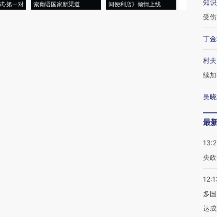
知识
式·第一对
索葡语国家新渠道
间便利店》倾情上线
业
受伤
丁金
村夫
续加
吴晓
最
13:
央政
12:1
多国
达成