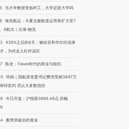
6
当大学教授变临时工，大学还是大学吗
8
海杰航运：今夏北极航道运营将扩大至7
、8航次｜出海·物流
53
439%之后的6天：被硅谷和华尔街追捧
才，为何走入杠杆误区
07
陈龙：Token时代的商业与组织
50
特稿｜国航原党委书记樊澄受贿3847万
审待宣判 否认大多数指控
29
今日开盘：沪指报3896.49点 跌幅
0%
24
蓄势突破后的黄金