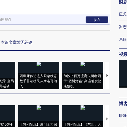
财
伍戈
新网观点
发布
罗志
易峘
本篇文章暂无评论
视
西班牙休达进入紧急状态
加沙上百万流离失所者困
视线｜HYR
纪录 当局
数千非法移民从摩洛哥闯
于“塑料烤箱” 高温引发健
术：是什么
外活动
入
康危机
心“花钱找虐
博
唐涯
【推广】走
找100种
【特别呈现】澳门全力探
【特别呈现】《东莞，人
会，让数智科