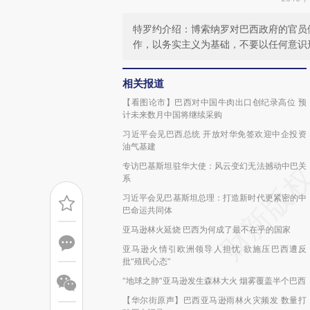
特罗约介绍：博索纳罗对巴西政府的官员
作，以务实主义为基础，不要以任何意识
相关报道
【看图论市】巴西对中国牛肉出口创纪录高位 预
计未来数月中国将继续采购
习近平会见巴西总统 开放对华免签欢迎中企投资
油气基建
专访巴基斯坦驻华大使：风云变幻无法撼动中巴关
系
习近平会见巴基斯坦总理：打造新时代更紧密的中
巴命运共同体
亚马逊林火延烧 巴西为何成了最不在乎的国家
亚马逊火情引欧洲领导人担忧 欲施压巴西遭反
批“殖民心态”
“地球之肺”亚马逊发生森林大火 烟雾覆盖半个巴西
【华尔街原声】巴西亚马逊雨林火灾频发 数量打