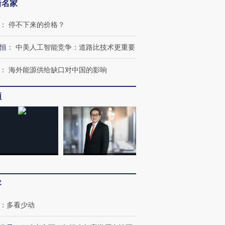
新名家
：
停不下来的价格？
恒
：
中美人工智能竞争：道路比技术更重要
：
海外能源供给缺口对中国的影响
频
OX的吸金
马航飞行员跨国走私7万
视线｜被称为“蟑螂”的印
让中产们甘
粒摇头丸 尿检体内含3种
度Z世代 用街头抗争将教
秘鲁纳斯
”？
毒品
育部长拱下台
13人遇难
客
：
多看少动
进第四届链博
【商旅对话】华住集团
技“链”接产
【特别呈现】寻找100种
CFO：不靠规模取胜，华
【特别呈