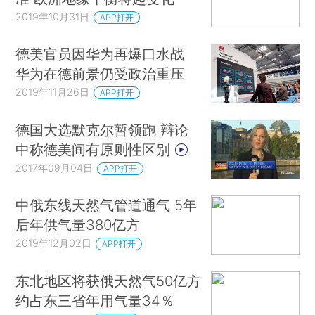
2019年10月31日
APP打开
德美官员因华为再爆口水战
华为在德前景仍受政治重压
2019年11月26日
APP打开
德国大选默克尔暂领跑 辩论
中称德美间有原则性区别
2017年09月04日
APP打开
中俄东线天然气管道通气 5年
后年供气量380亿方
2019年12月02日
APP打开
东北地区将获俄天然气50亿方
约占东三省年用气量34％