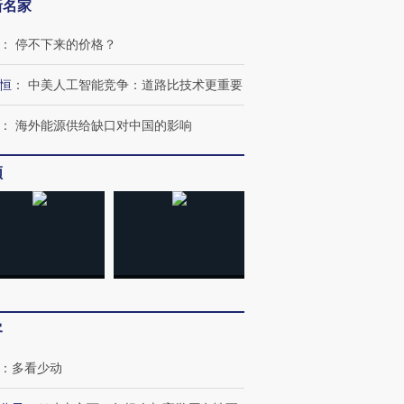
新名家
：
停不下来的价格？
恒
：
中美人工智能竞争：道路比技术更重要
：
海外能源供给缺口对中国的影响
频
客
”还是“人道危
湖北宜昌局部短时降雨
哈尔滨遭遇短时极端强降
撕裂西班牙
128毫米 紧急转移近
雨 3小时累计雨量超80毫
秘鲁纳斯
：
多看少动
4000人
米
13人遇难