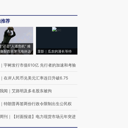
辑推荐
侵”还是“人道危机” 难
撕裂西班牙飞地休达
显影｜瓜农的漫长等待
｜
宇树发行市值610亿 先行者的加速和考验
｜
在岸人民币兑美元汇率连日升破6.75
我闻
｜
艾路明及多名股东被拘
｜
特朗普再签两份行政令限制出生公民权
周刊
｜
【封面报道】电力现货市场元年突进