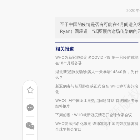
2020年
至于中国的疫情是否有可能在4月间进入缓解
Ryan）回应道，“试图预估这场传染病的
相关报道
WHO为新冠肺炎定名COVID -19 第一只疫苗或能
在18个月后备妥
湖北新冠肺炎确诊病人一天暴增14840例，为什
么？
新冠病毒与新冠肺炎获正式命名 WHO称可去污名
化
WHO针对中国返工潮热点问题答疑 首波国际专家
组将抵华
下周前瞻：WHO就新冠疫情召开全球专家会议
WHO警示污名化浪潮 谭德塞称中国高强度隔离替
全球争机会窗口