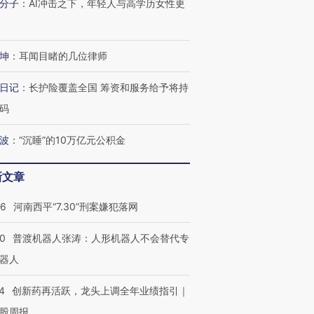
分子
：
AI冲击之下，年轻人与高学历女性更
进第四届链博
【商旅对话】华住集团
坤
：
耳闻目睹的几位律师
技“链”接产
【特别呈现】寻找100种
CFO：不靠规模取胜，华
【特别呈
有意思的生活方式·第三对
住三大增长引擎是什么？
有意思的
日记
：
长护险覆盖全国 筹资和服务给予将持
码
波
：
“沉睡”的10万亿元公积金
新文章
26
河南西平“7.30”刑案嫌犯落网
00
普渡机器人张涛：人形机器人不会替代专
器人
4
创新药再活跃，龙头上调全年业绩指引｜
股周报