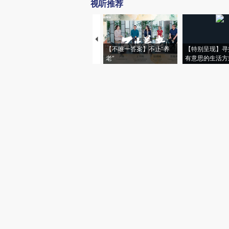
视听推荐
【不唯一答案】不止“养
【特别呈现】寻
老”
有意思的生活方