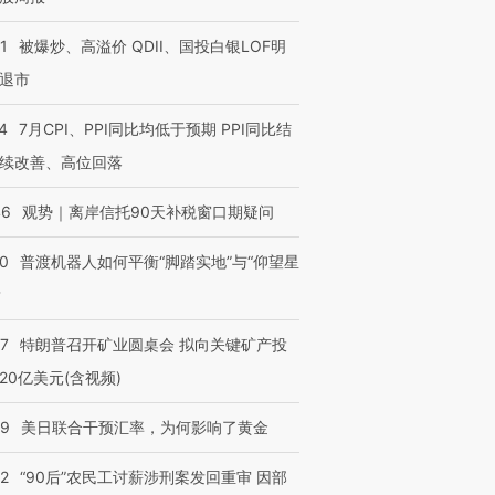
1
被爆炒、高溢价 QDII、国投白银LOF明
退市
4
7月CPI、PPI同比均低于预期 PPI同比结
续改善、高位回落
46
观势｜离岸信托90天补税窗口期疑问
00
普渡机器人如何平衡“脚踏实地”与“仰望星
？
57
特朗普召开矿业圆桌会 拟向关键矿产投
20亿美元(含视频)
09
美日联合干预汇率，为何影响了黄金
32
“90后”农民工讨薪涉刑案发回重审 因部