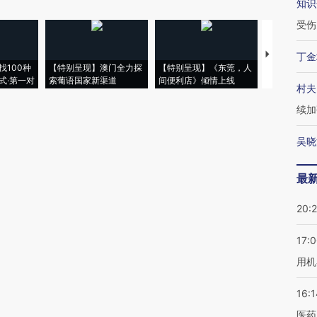
知识
受伤
【推广】走
丁金
找100种
【特别呈现】澳门全力探
【特别呈现】《东莞，人
会，让数智科
式·第一对
索葡语国家新渠道
间便利店》倾情上线
业
村夫
续加
吴晓
最
20:
17:
用机
16:1
医药