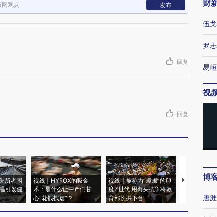
财
新网观点
发布
伍戈
罗志
·
回复
易峘
视
·
回复
博
失所者困
视线｜HYROX的吸金
视线｜被称为“蟑螂”的印
视线｜“入侵
高温引发健
术：是什么让中产们甘
度Z世代 用街头抗争将教
机”？难民潮
唐涯
心“花钱找虐”？
育部长拱下台
飞地休达