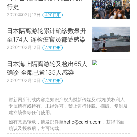
行史
2020年02月13日
APP打开
日本隔离游轮累计确诊数攀升
至174人 连检疫官员都受感染
2020年02月12日
APP打开
日本海上隔离游轮又检出65人
确诊 全船已逾135人感染
2020年02月10日
APP打开
财新网所刊载内容之知识产权为财新传媒及/或相关权利人
专属所有或持有。未经许可，禁止进行转载、摘编、复制及
建立镜像等任何使用。
如有意愿转载，请发邮件至
hello@caixin.com
，获得书面
确认及授权后，方可转载。