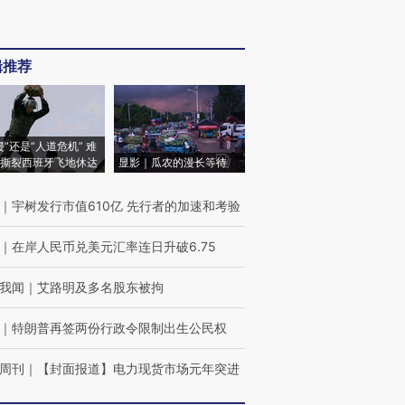
辑推荐
侵”还是“人道危机” 难
撕裂西班牙飞地休达
显影｜瓜农的漫长等待
｜
宇树发行市值610亿 先行者的加速和考验
｜
在岸人民币兑美元汇率连日升破6.75
我闻
｜
艾路明及多名股东被拘
｜
特朗普再签两份行政令限制出生公民权
周刊
｜
【封面报道】电力现货市场元年突进