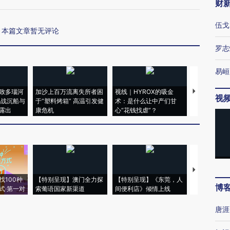
财
伍戈
本篇文章暂无评论
罗志
易峘
致多瑙河
加沙上百万流离失所者困
视线｜HYROX的吸金
马航飞行员
视
二战沉船与
于“塑料烤箱” 高温引发健
术：是什么让中产们甘
粒摇头丸 尿
露出
康危机
心“花钱找虐”？
毒品
【推广】走
找100种
【特别呈现】澳门全力探
【特别呈现】《东莞，人
会，让数智科
博
式·第一对
索葡语国家新渠道
间便利店》倾情上线
业
唐涯