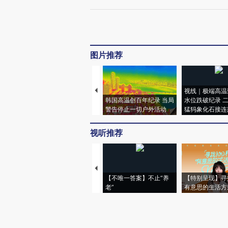
图片推荐
视线｜极端高温
韩国高温创百年纪录 当局
水位跌破纪录 
警告停止一切户外活动
猛犸象化石接连
视听推荐
【不唯一答案】不止“养
【特别呈现】寻
老”
有意思的生活方