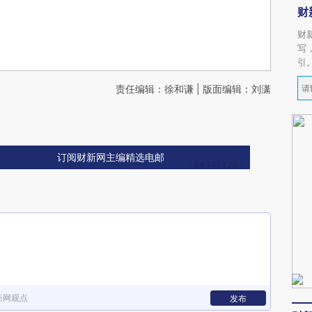
财
财
写
引
责任编辑：徐和谦 | 版面编辑：刘潇
订阅财新网主编精选电邮
新网观点
发布