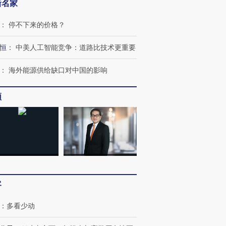
新名家
：
停不下来的价格？
恒
：
中美人工智能竞争：道路比技术更重要
：
海外能源供给缺口对中国的影响
跨国走私7万
视线｜被称为“蟑螂”的印
视线｜“入侵”还是“人道危
频
检体内含3种
度Z世代 用街头抗争将教
机”？难民潮撕裂西班牙
秘鲁纳斯
育部长拱下台
飞地休达
13人遇难
进第四届链博
【商旅对话】华住集团
技“链”接产
【特别呈现】寻找100种
CFO：不靠规模取胜，华
【特别呈
客
有意思的生活方式·第三对
住三大增长引擎是什么？
有意思的
：
多看少动