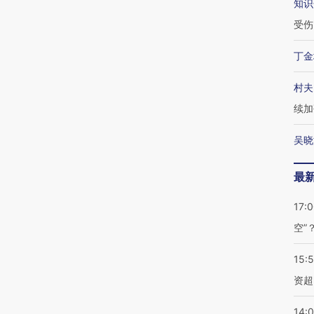
知识
受伤
丁金
村夫
续加
吴晓
最
17:
空”
15:
资超
14: