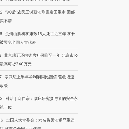
32
“90后”农民工讨薪涉刑案发回重审 因部
实不清
36
贵州山脚树矿难致16人死亡近三年 矿长
被罢免全国人大代表
2
非京籍五环内购房社保降至一年 北京市公
最高可贷340万元
7
寒武纪上半年净利润同比翻倍 营收增速
放缓
53
对话｜邱仁宗：临床研究参与者的安全永
第一位
06
全国人大常委会：六名将领涉嫌严重违
法 被罢免全国人大代表