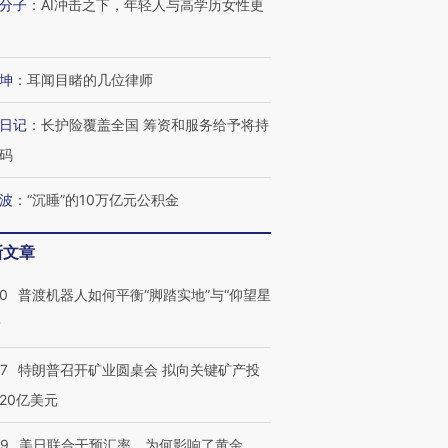
分子
：
AI冲击之下，年轻人与高学历女性更
坤
：
耳闻目睹的几位律师
日记
：
长护险覆盖全国 筹资和服务给予将持
码
波
：
“沉睡”的10万亿元公积金
新文章
00
普渡机器人如何平衡“脚踏实地”与“仰望星
？
57
特朗普召开矿业圆桌会 拟向关键矿产投
20亿美元
09
美日联合干预汇率，为何影响了黄金