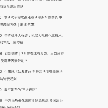
商标后退出市场
6
电动汽车需求高涨驱动澳洲车市增长 中
牌表现强劲｜出海·汽车
00
普渡机器人张涛：机器人规模化靠技术、
和产品共同突破
56
财新调查｜7月消费或有反弹、出口维持
 受哪些因素带动？
42
生态环境法典将施行 最高法明确新旧法
与追责规则
0
看空消费的“三大误区”
59
中东局势催化东南亚能源焦虑 多国出台
新政加速转型