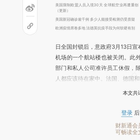
美国限制欧盟人员入境30天 全球航空业再遭重创
（更新）
美国新冠确诊逾千例 多少人能接受检测仍受质疑
欧洲疫情席卷多地 法德英抗疫手段为何软硬有别
日全国封锁后，意政府3月13日
机场的一个航站楼也被关闭。此
部门和私人公司准许员工休假，
人都应该待在家中。法国、德国和
本文共计
登录
后
财新通会
可畅读全