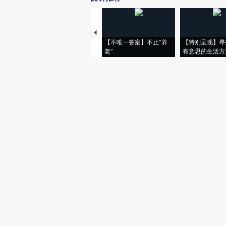
【不唯一答案】不止“养
【特别呈现】寻
老”
有意思的生活方