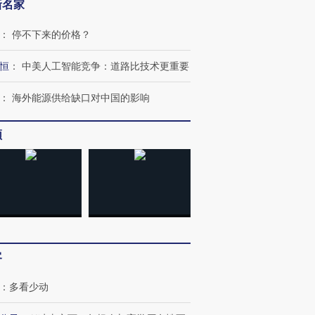
新名家
：
停不下来的价格？
恒
：
中美人工智能竞争：道路比技术更重要
：
海外能源供给缺口对中国的影响
频
OX的吸金
马航飞行员跨国走私7万
视线｜被称为“蟑螂”的印
客
让中产们甘
粒摇头丸 尿检体内含3种
度Z世代 用街头抗争将教
秘鲁纳斯
”？
毒品
育部长拱下台
13人遇难
：
多看少动