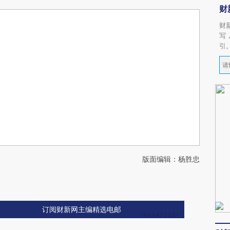
财
财
写
引
版面编辑：杨胜忠
订阅财新网主编精选电邮