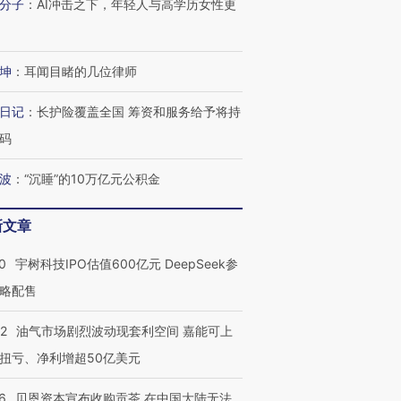
分子
：
AI冲击之下，年轻人与高学历女性更
进第四届链博
【商旅对话】华住集团
坤
：
耳闻目睹的几位律师
技“链”接产
【特别呈现】寻找100种
CFO：不靠规模取胜，华
【特别呈
有意思的生活方式·第三对
住三大增长引擎是什么？
有意思的
日记
：
长护险覆盖全国 筹资和服务给予将持
码
波
：
“沉睡”的10万亿元公积金
新文章
0
宇树科技IPO估值600亿元 DeepSeek参
略配售
22
油气市场剧烈波动现套利空间 嘉能可上
扭亏、净利增超50亿美元
6
贝恩资本宣布收购贡茶 在中国大陆无法