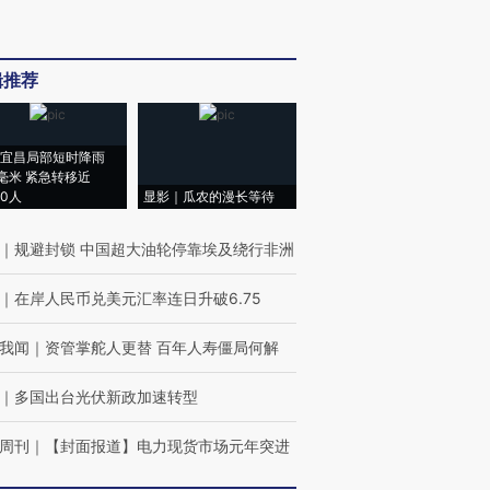
辑推荐
宜昌局部短时降雨
8毫米 紧急转移近
00人
显影｜瓜农的漫长等待
｜
规避封锁 中国超大油轮停靠埃及绕行非洲
｜
在岸人民币兑美元汇率连日升破6.75
我闻
｜
资管掌舵人更替 百年人寿僵局何解
｜
多国出台光伏新政加速转型
周刊
｜
【封面报道】电力现货市场元年突进