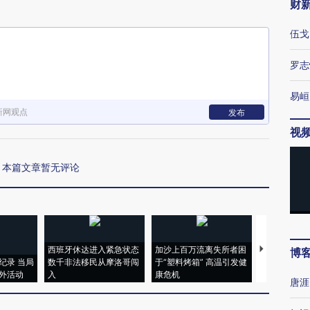
财
伍戈
罗志
易峘
新网观点
发布
视
本篇文章暂无评论
西班牙休达进入紧急状态
加沙上百万流离失所者困
视线｜HYR
博
纪录 当局
数千非法移民从摩洛哥闯
于“塑料烤箱” 高温引发健
术：是什么
外活动
入
康危机
心“花钱找虐
唐涯