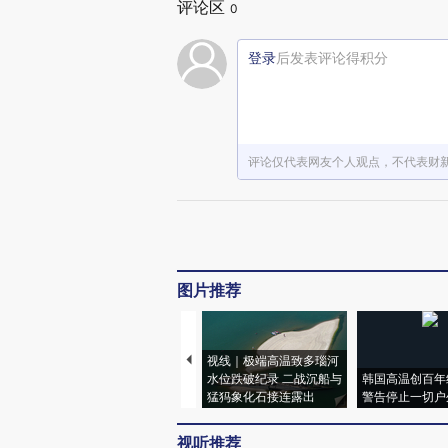
评论区
0
登录
后发表评论得积分
评论仅代表网友个人观点，不代表财
图片推荐
视线｜极端高温致多瑙河
水位跌破纪录 二战沉船与
韩国高温创百年
猛犸象化石接连露出
警告停止一切户
视听推荐