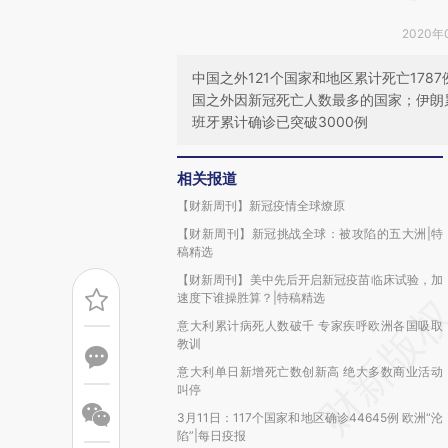
2020年
中国之外121个国家和地区累计死亡1787
国之外因新冠死亡人数最多的国家；伊朗
班牙累计确诊已突破3000例
相关报道
【财新周刊】新冠疫情全球燎原
【财新周刊】新冠挑战全球：被攻陷的五大洲|特
稿精选
【财新周刊】美中先后开启新冠疫苗临床试验，加
速度下谁操胜算？|特稿精选
意大利累计病死人数破千 专家疾呼欧洲各国吸取
教训
意大利单日新增死亡数创新高 绝大多数商业活动
叫停
3月11日：117个国家和地区确诊44645例 欧洲“沦
陷”|每日疫报