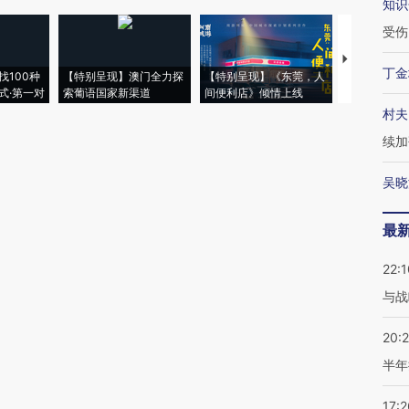
知识
受伤
【推广】走
丁金
找100种
【特别呈现】澳门全力探
【特别呈现】《东莞，人
会，让数智科
式·第一对
索葡语国家新渠道
间便利店》倾情上线
业
村夫
续加
吴晓
最
22:1
与战
20:
半年
17:2