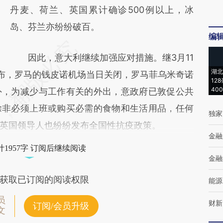
丹麦、荷兰、英国累计确诊500例以上，冰
岛、芬兰亦纷纷破百。
编
因此，意大利继续加强应对措施。继3月11
湖北
宣布，罗马的钱皮诺机场当日关闭，罗马菲乌米奇诺
12
40
外，为减少与工作有关的外出，意政府已敦促公共
除非必须上班或购买必需的食物和生活用品，任何
独家
英国领导人也纷纷发布全国性抗疫政策。
金融
1957字 订阅后继续阅读
金融
获取已订阅的阅读权限
能源
员
财新
订阅/会员升级
文