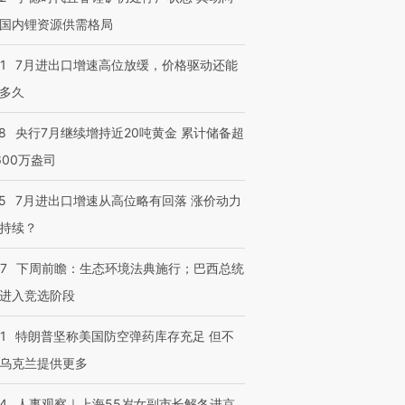
国内锂资源供需格局
1
7月进出口增速高位放缓，价格驱动还能
多久
8
央行7月继续增持近20吨黄金 累计储备超
600万盎司
5
7月进出口增速从高位略有回落 涨价动力
持续？
07
下周前瞻：生态环境法典施行；巴西总统
进入竞选阶段
1
特朗普坚称美国防空弹药库存充足 但不
乌克兰提供更多
24
人事观察｜上海55岁女副市长解冬进京