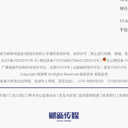
候任
17:
手祖
权为财新传媒及/或相关权利人专属所有或持有。未经许可，禁止进行转载、摘编、
京ICP备10026701号-8
|
网信算备110105862729401250013号
|
京公网安备 11
广播电视节目制作经营许可证：京第01015号
|
出版物经营许可证：第直100013号
Copyright 财新网 All Rights Reserved 版权所有 复制必究
害信息举报、未成年人举报、谣言信息）：010-85905050 13195200605 举报邮
于我们
|
加入我们
|
啄木鸟公益基金会
|
意见与反馈
|
提供新闻线索
|
联系我们
|
友情