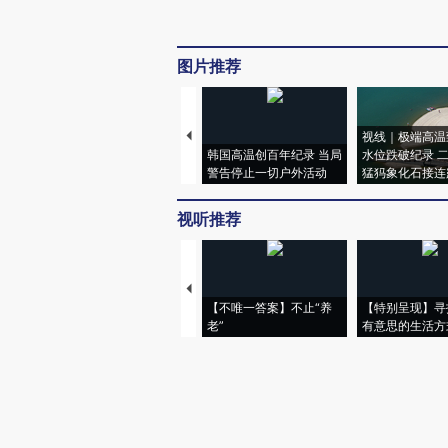
图片推荐
视线｜极端高温
韩国高温创百年纪录 当局
水位跌破纪录 
警告停止一切户外活动
猛犸象化石接连
视听推荐
【不唯一答案】不止“养
【特别呈现】寻
老”
有意思的生活方