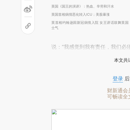
英国《国王的演讲》：热血、辛劳和汗水
英国首相病情恶化转入ICU；美股暴涨
英首相约翰逊因新冠病情入院 女王讲话鼓舞英国
士气
说：“我感觉到我有责任，我们必
本文共计
登录
后
财新通会
可畅读全