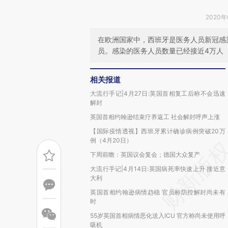
2020年
在欧洲国家中，西班牙是医务人员新冠感
员。感染的医务人员数量已经接近4万人
相关报道
大流行手记|4月27日:英国首相复工后称不会迅速
解封
英国首相约翰逊结束疗养返工 社会解封呼声上涨
【国际疫情透视】西班牙累计确诊病例突破20万
例（4月20日）
下周前瞻：英国议会复会；德国大众复产
大流行手记|4月14日:英国病死率快速上升 接近意
大利
英国首相约翰逊病情趋稳 官员称防控解封尚未有
时
55岁英国首相病情恶化送入ICU 官方称尚未使用呼
吸机