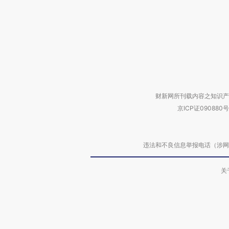
财新网所刊载内容之知识产
京ICP证090880号
违法和不良信息举报电话（涉网络暴力有
关