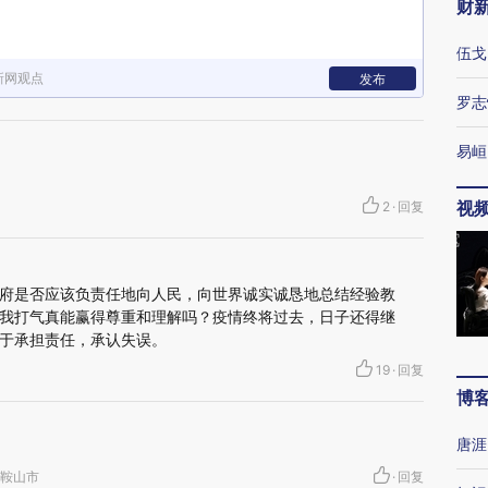
财
伍戈
新网观点
发布
罗志
易峘
视
2
·
回复
府是否应该负责任地向人民，向世界诚实诚恳地总结经验教
我打气真能赢得尊重和理解吗？疫情终将过去，日子还得继
于承担责任，承认失误。
19
·
回复
博
唐涯
宁省鞍山市
·
回复