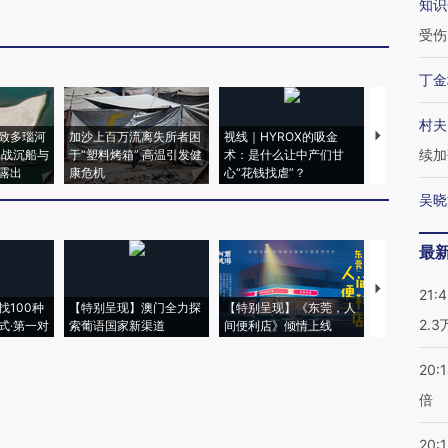
知识
受伤
丁金
村夫
致多瑙河
加沙上百万流离失所者困
视线｜HYROX的吸金
马航飞行员
续加
二战沉船与
于“塑料烤箱” 高温引发健
术：是什么让中产们甘
粒摇头丸 尿
露出
康危机
心“花钱找虐”？
毒品
吴晓
最
【推广】走
21:
找100种
【特别呈现】澳门全力探
【特别呈现】《东莞，人
会，让数智科
2.
式·第一对
索葡语国家新渠道
间便利店》倾情上线
业
20:
倍
20:1