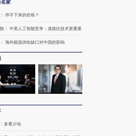
新名家
：
停不下来的价格？
恒
：
中美人工智能竞争：道路比技术更重要
：
海外能源供给缺口对中国的影响
频
客
：
多看少动