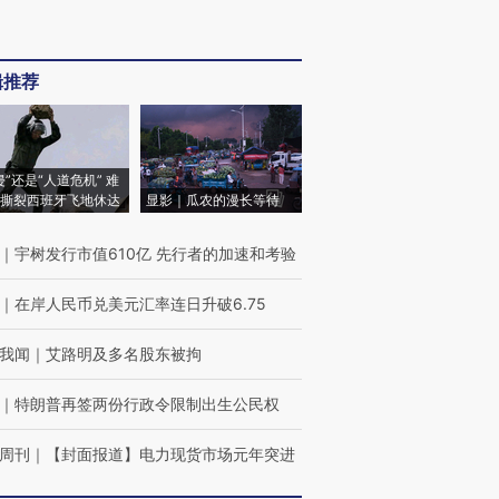
辑推荐
侵”还是“人道危机” 难
撕裂西班牙飞地休达
显影｜瓜农的漫长等待
｜
宇树发行市值610亿 先行者的加速和考验
｜
在岸人民币兑美元汇率连日升破6.75
我闻
｜
艾路明及多名股东被拘
｜
特朗普再签两份行政令限制出生公民权
周刊
｜
【封面报道】电力现货市场元年突进