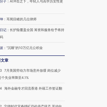
分子
：
AI冲击之下，年轻人与高学历女性更
坤
：
耳闻目睹的几位律师
日记
：
长护险覆盖全国 筹资和服务给予将持
跨国走私7万
视线｜被称为“蟑螂”的印
视线｜“入侵”还是“人道危
码
检体内含3种
度Z世代 用街头抗争将教
机”？难民潮撕裂西班牙
秘鲁纳斯
育部长拱下台
飞地休达
13人遇难
波
：
“沉睡”的10万亿元公积金
新文章
进第四届链博
【商旅对话】华住集团
43
7月美国劳动力市场意外放缓 岗位减少
技“链”接产
【特别呈现】寻找100种
CFO：不靠规模取胜，华
【特别呈
3万个失业率降至4.1%
有意思的生活方式·第三对
住三大增长引擎是什么？
有意思的
14
海外金融专才回流香港 外籍工作签证翻
2
宁德时代宜春锂矿仍处停产状态 其动向