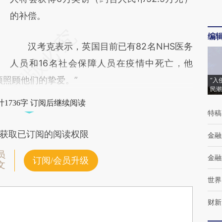
的补偿。
编
汉考克表示，英国目前已有82名NHS医务
人员和16名社会保障人员在疫情中死亡，他
须照顾他们的挚爱。”
“入
民潮
1736字 订阅后继续阅读
特稿
获取已订阅的阅读权限
金融
员
金融
订阅/会员升级
文
世界
财新