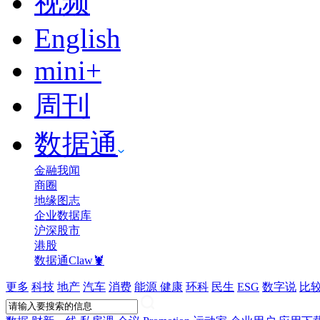
视频
English
mini+
周刊
数据通
金融我闻
商圈
地缘图志
企业数据库
沪深股市
港股
数据通Claw🦞
更多
科技
地产
汽车
消费
能源
健康
环科
民生
ESG
数字说
比