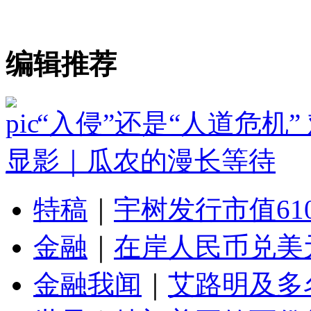
编辑推荐
“入侵”还是“人道危机
显影｜瓜农的漫长等待
特稿
｜
宇树发行市值61
金融
｜
在岸人民币兑美元
金融我闻
｜
艾路明及多