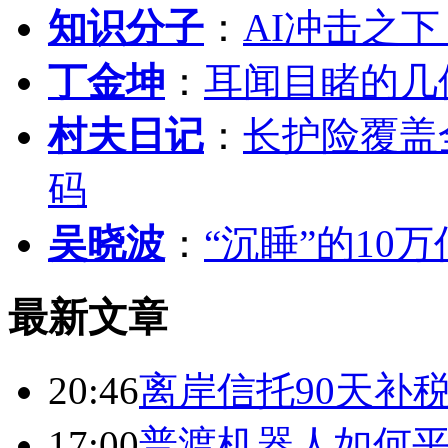
知识分子
：
AI冲击之
丁金坤
：
耳闻目睹的几
村夫日记
：
长护险覆盖
码
吴晓波
：
“沉睡”的10
最新文章
20:46
离岸信托90天补
17:00
普渡机器人如何平