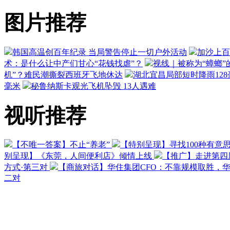
图片推荐
韩国高温创百年纪录 当局警告停止一切户外活动
加沙上百
术：是什么让中产们甘心“花钱找虐”？
视线｜被称为“蟑螂”
机”？难民潮撕裂西班牙飞地休达
湖北宜昌局部短时降雨128毫
毫米
秘鲁纳斯卡观光飞机坠毁 13人遇难
视听推荐
【不唯一答案】不止“养老”
【特别呈现】寻找100种有意
别呈现】《东莞，人间便利店》倾情上线
【推广】走进第四
方式·第三对
【商旅对话】华住集团CFO：不靠规模取胜，
二对