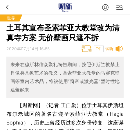
世界
土耳其宣布圣索菲亚大教堂改为清
真寺方案 无价壁画只遮不拆
2020年07月14日 16:55
试听
T中
未来在穆斯林信众聚礼祷告期间，按照伊斯兰教禁止
肖像类具象艺术的教义，圣索菲亚大教堂的马赛克壁
画等室内艺术品，将被使用“窗帘或激光器”暂时性地
遮盖起来
【财新网】（记者 王自励）
位于土耳其伊斯坦
布尔老城区的著名古迹圣索菲亚大教堂（Hagia
Sophia），历史上曾经历过多次身份转变。这座诞